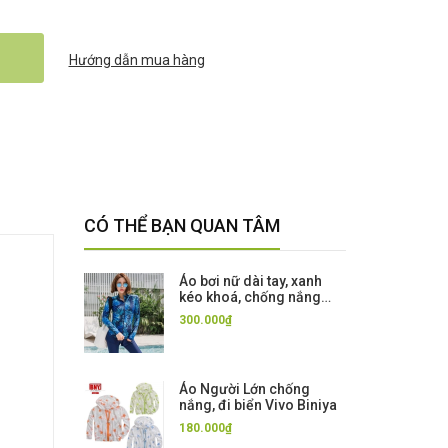
Hướng dẫn mua hàng
CÓ THỂ BẠN QUAN TÂM
Áo bơi nữ dài tay, xanh
kéo khoá, chống nắng
UPF 50++, kháng Clo
300.000₫
Sbart 9023
Áo Người Lớn chống
nắng, đi biển Vivo Biniya
180.000₫