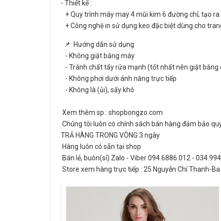
- Thiết kế :
+ Quy trình máy may 4 mũi kim 6 đường chỉ, tạo ra 
+ Công nghệ in sử dụng keo đặc biệt dùng cho trang
📌 Hướng dẫn sử dụng
- Không giặt bằng máy
- Tránh chất tẩy rửa mạnh (tốt nhất nên giặt bằng 
- Không phơi dưới ánh nắng trực tiếp
- Không là (ủi), sấy khô
Xem thêm sp : shopbongzo.com
Chúng tôi luôn có chính sách bán hàng đảm bảo quyề
TRẢ HÀNG TRONG VÒNG 3 ngày
Hàng luôn có sẵn tại shop
Bán lẻ, buôn(sỉ) Zalo - Viber 094.6886.012 - 034.99
Store xem hàng trực tiếp : 25 Nguyễn Chí Thanh-Ba