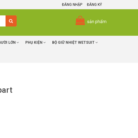
ĐĂNG NHẬP
ĐĂNG KÝ
sản phẩm
GƯỜI LỚN
PHỤ KIỆN
BỘ GIỮ NHIỆT WETSUIT
bart