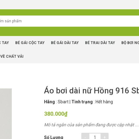
C TAY
BÉ GÁI CỘC TAY
BÉ GÁI DÀI TAY
BÉ TRAI DÀI TAY
BỘ BƠI N
 VỀ CHẤT VẢI
Áo bơi dài nữ Hồng 916 S
Hãng
:
Sbart
|
Tình trạng
:
Hết hàng
380.000₫
Mô tả ngắn của sản phẩm đang được cập nhật ...
-
+
Số Lượng