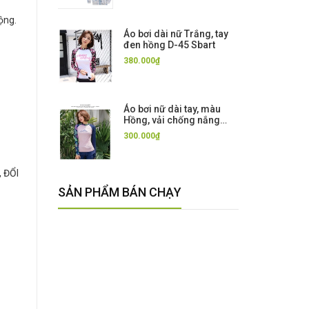
ộng.
Áo bơi dài nữ Trắng, tay
đen hồng D-45 Sbart
380.000₫
Áo bơi nữ dài tay, màu
Hồng, vải chống nắng
UPF 50+, kháng CLo,
300.000₫
Sbart
, ĐỔI
SẢN PHẨM BÁN CHẠY