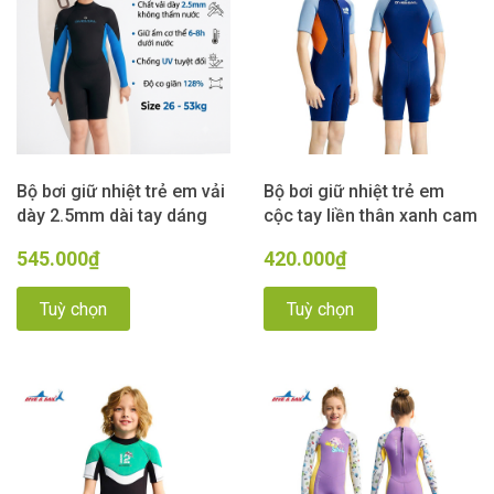
Bộ bơi giữ nhiệt trẻ em vải
Bộ bơi giữ nhiệt trẻ em
dày 2.5mm dài tay dáng
cộc tay liền thân xanh cam
liền màu xanh đen Dive &
vải dày 2.5mm, Dive&Sail
545.000₫
420.000₫
Sail
Tuỳ chọn
Tuỳ chọn