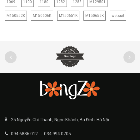
1069
1100
1180
1282
1283
M129501
M150552K
M150606K
M150651K
M150659K
wetsuit
25 Nguyễn Chí Thanh, Ngọc Khánh, Ba Đình, Hà Nội
094.6886.012
-
034.994.0705