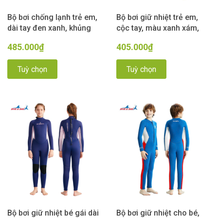
Bộ bơi chống lạnh trẻ em,
Bộ bơi giữ nhiệt trẻ em,
dài tay đen xanh, khủng
cộc tay, màu xanh xám,
long, vải dày 1.5mm, Dive
mỏ neo, vải dày 1.5mm,
485.000₫
405.000₫
& Sail
Dive & Sail
Tuỳ chọn
Tuỳ chọn
Bộ bơi giữ nhiệt bé gái dài
Bộ bơi giữ nhiệt cho bé,