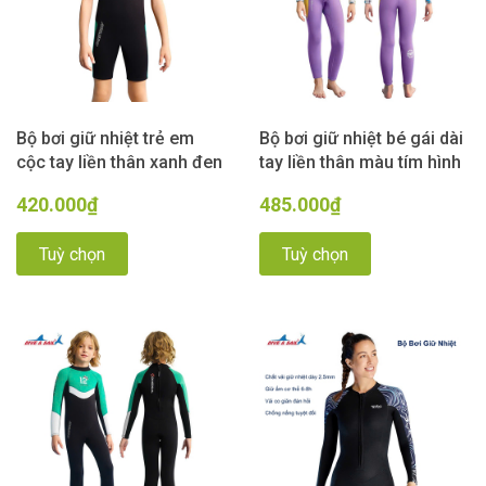
Bộ bơi giữ nhiệt trẻ em
Bộ bơi giữ nhiệt bé gái dài
cộc tay liền thân xanh đen
tay liền thân màu tím hình
12, vải dày 2.5mm,
cá vải 2.5mm Dive& Sail
420.000₫
485.000₫
Dive&Sail
Tuỳ chọn
Tuỳ chọn