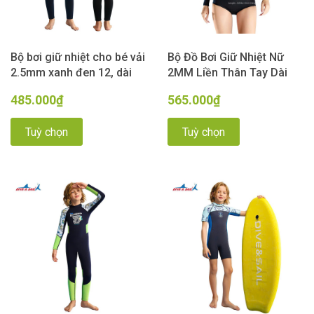
Bộ bơi giữ nhiệt cho bé vải
Bộ Đồ Bơi Giữ Nhiệt Nữ
2.5mm xanh đen 12, dài
2MM Liền Thân Tay Dài
tay liền thân, Dive& Sail
Quần Ngắn – Chống Lạnh,
485.000₫
565.000₫
Chống Nắng, Dùng Cho
Bơi Biển, Lặn Biển, Lướt
Tuỳ chọn
Tuỳ chọn
Sóng.