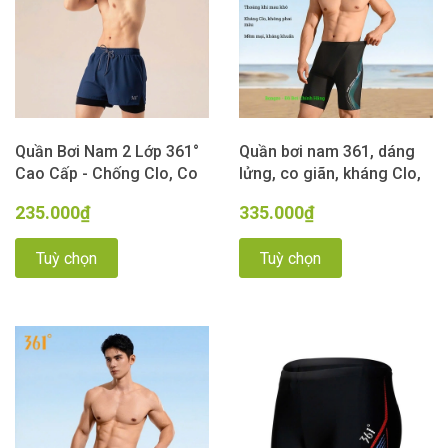
Quần Bơi Nam 2 Lớp 361°
Quần bơi nam 361, dáng
Cao Cấp - Chống Clo, Co
lửng, co giãn, kháng Clo,
Giãn 4 Chiều, Khô Nhanh
bơi lội thi đấu tập luyện,
235.000₫
335.000₫
màu Xanh Than
đen xanh
Tuỳ chọn
Tuỳ chọn