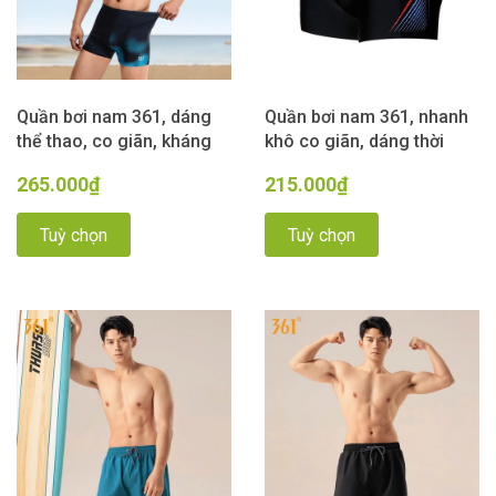
Quần bơi nam 361, dáng
Quần bơi nam 361, nhanh
thể thao, co giãn, kháng
khô co giãn, dáng thời
Clo, bơi lội thi đấu tập
trang, màu đen hoạ tiết
265.000₫
215.000₫
luyện, màu đen hoạ tiết
Tuỳ chọn
Tuỳ chọn