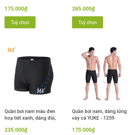
xanh
175.000₫
265.000₫
Tuỳ chọn
Tuỳ chọn
Quần bơi nam màu đen
Quần bơi nam, dáng lửng
hoạ tiết xanh, dáng đùi,
vảy cá YUKE - 1259
361
235.000₫
175.000₫