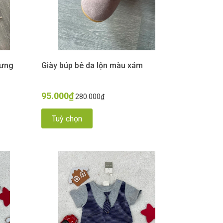
lưng
Giày búp bê da lộn màu xám
95.000₫
280.000₫
Tuỳ chọn