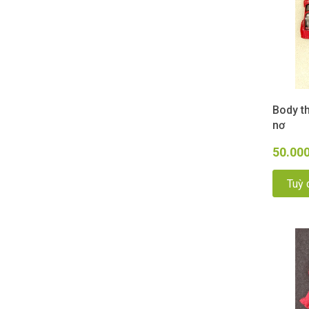
Body th
nơ
50.00
Tuỳ 