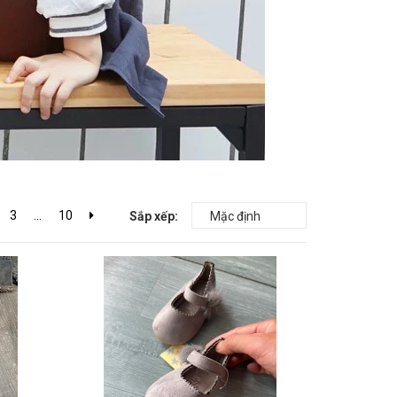
3
...
10
Sắp xếp: