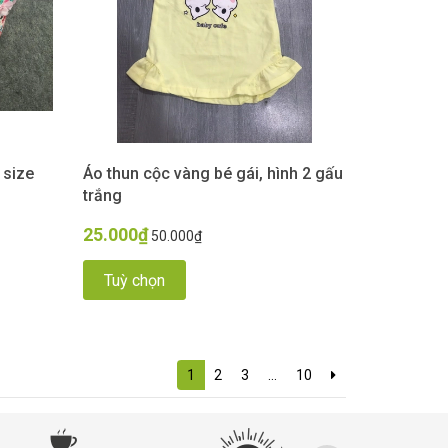
 size
Áo thun cộc vàng bé gái, hình 2 gấu
trắng
25.000₫
50.000₫
Tuỳ chọn
1
2
3
...
10