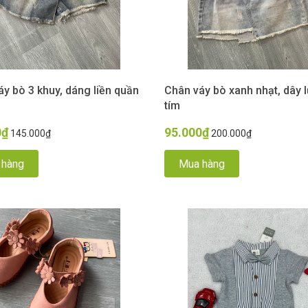
y bò 3 khuy, dáng liền quần
Chân váy bò xanh nhạt, dây 
tím
0₫
95.000₫
145.000₫
200.000₫
 hàng
Mua hàng