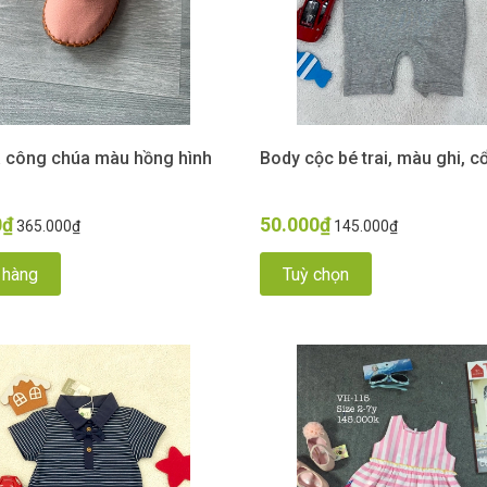
a công chúa màu hồng hình
Body cộc bé trai, màu ghi, c
0₫
50.000₫
365.000₫
145.000₫
 hàng
Tuỳ chọn