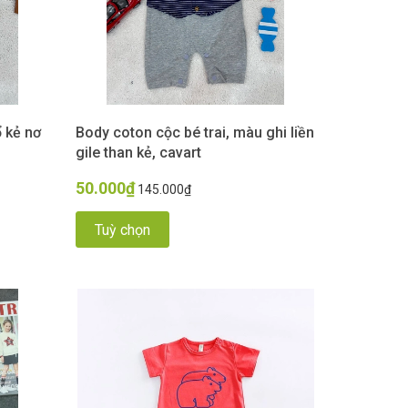
ổ kẻ nơ
Body coton cộc bé trai, màu ghi liền
gile than kẻ, cavart
50.000₫
145.000₫
Tuỳ chọn