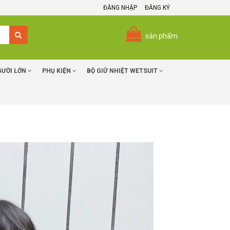
ĐĂNG NHẬP
ĐĂNG KÝ
sản phẩm
GƯỜI LỚN
PHỤ KIỆN
BỘ GIỮ NHIỆT WETSUIT