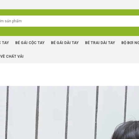
C TAY
BÉ GÁI CỘC TAY
BÉ GÁI DÀI TAY
BÉ TRAI DÀI TAY
BỘ BƠI N
 VỀ CHẤT VẢI