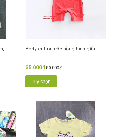
m,
Body cotton cộc hồng hình gấu
35.000₫
80.000₫
Tuỳ chọn