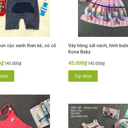
un cộc xanh than kẻ, có cổ
Váy hồng sát nách, hình buồ
Kona Baby
0₫
45.000₫
145.000₫
145.000₫
chọn
Tuỳ chọn