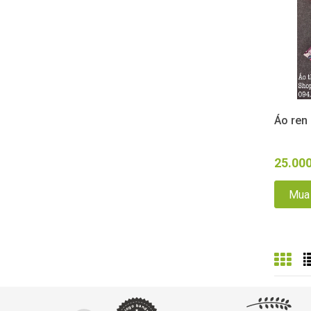
Áo ren 
25.00
Mua