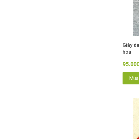
Giày d
hoa
95.00
Mua