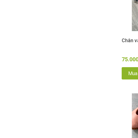
Chân vá
75.00
Mua