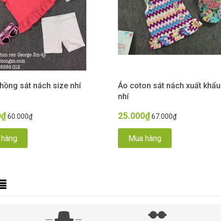
hồng sát nách size nhí
Áo coton sát nách xuất khẩu
nhí
0₫
25.000₫
60.000₫
67.000₫
 hàng
Mua hàng