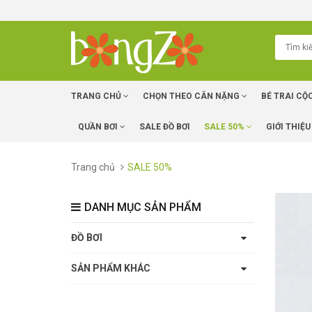
TRANG CHỦ
CHỌN THEO CÂN NẶNG
BÉ TRAI CỘ
QUẦN BƠI
SALE ĐỒ BƠI
SALE 50%
GIỚI THIỆU
Trang chủ
SALE 50%
DANH MỤC SẢN PHẨM
ĐỒ BƠI
SẢN PHẨM KHÁC