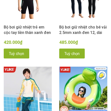
Bộ bơi giữ nhiệt trẻ em
Bộ bơi giữ nhiệt cho bé vải
cộc tay liền thân xanh đen
2.5mm xanh đen 12, dài
12, vải dày 2.5mm,
tay liền thân, Dive& Sail
420.000₫
485.000₫
Dive&Sail
Tuỳ chọn
Tuỳ chọn