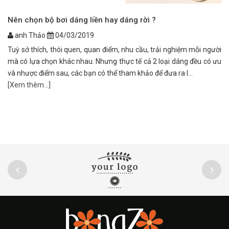
Nên chọn bộ bơi dáng liền hay dáng rời ?
Bộ
ch
anh Thảo
04/03/2019
Tuỳ sở thích, thói quen, quan điểm, nhu cầu, trải nghiệm mỗi người
Vả
mà có lựa chọn khác nhau. Nhưng thực tế cả 2 loại dáng đều có ưu
ng
và nhược điểm sau, các bạn có thể tham khảo để đưa ra l...
th
[Xem thêm...]
[X