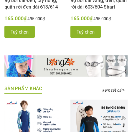
Bộ bơi dài Đen, tay hồng,
Bộ bơi dài vàng, đen, quần
quần rời đen dài 613/614
rời dài 603/604 Sbart
Sbart
165.000₫
165.000₫
495.000₫
495.000₫
Tuỳ chọn
Tuỳ chọn
SẢN PHẨM KHÁC
Xem tất cả