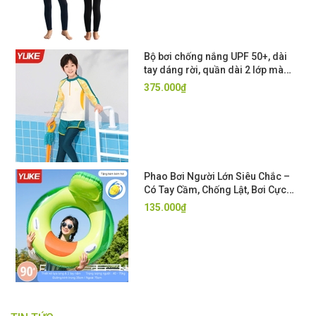
Bộ bơi chống nắng UPF 50+, dài
tay dáng rời, quần dài 2 lớp màu
trắng vàng YUKE
375.000₫
Phao Bơi Người Lớn Siêu Chắc –
Có Tay Cầm, Chống Lật, Bơi Cực
An Toàn
135.000₫