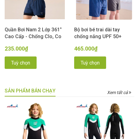
Quần Bơi Nam 2 Lớp 361°
Bộ bơi bé trai dài tay
Cao Cấp - Chống Clo, Co
chống nắng UPF 50+
Giãn 4 Chiều, Khô Nhanh
Kháng Clo co giãn dáng
235.000₫
465.000₫
màu Xanh Than
quần 2 lớp 361
Tuỳ chọn
Tuỳ chọn
SẢN PHẨM BÁN CHẠY
Xem tất cả