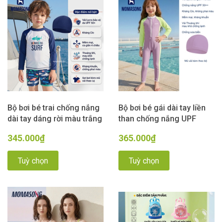
Bộ bơi bé trai chống nắng
Bộ bơi bé gái dài tay liền
dài tay dáng rời màu trắng
than chống nắng UPF
hình cá SURF vải Kháng
50++ kháng Clo màu tím
345.000₫
365.000₫
Clo UPF50++ Momasong
Momasong (Korea)
Tuỳ chọn
Tuỳ chọn