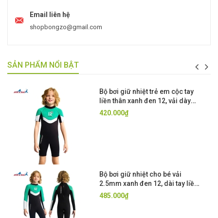
Email liên hệ
shopbongzo@gmail.com
SẢN PHẨM NỔI BẬT
Bộ bơi giữ nhiệt trẻ em cộc tay
liền thân xanh đen 12, vải dày
2.5mm, Dive&Sail
420.000₫
Bộ bơi giữ nhiệt cho bé vải
2.5mm xanh đen 12, dài tay liền
thân, Dive& Sail
485.000₫