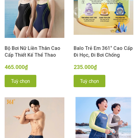
Bộ Bơi Nữ Liền Thân Cao
Balo Trẻ Em 361° Cao Cấp
Cấp Thiết Kế Thể Thao
Đi Học, Đi Bơi Chống
Chuyên Nghiệp, Che Bụng
Thấm Nước Hình Ngộ
465.000₫
235.000₫
Tôn Dáng màu Đen Xanh
Nghĩnh
Momasong
Tuỳ chọn
Tuỳ chọn