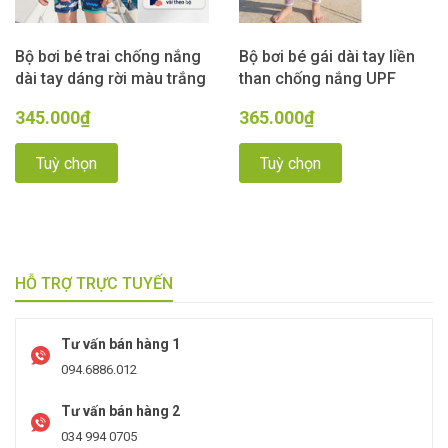
Bộ bơi bé trai chống nắng
Bộ bơi bé gái dài tay liền
dài tay dáng rời màu trắng
than chống nắng UPF
hình cá SURF vải Kháng
50++ kháng Clo màu tím
345.000₫
365.000₫
Clo UPF50++ Momasong
Momasong (Korea)
Tuỳ chọn
Tuỳ chọn
HỖ TRỢ TRỰC TUYẾN
Tư vấn bán hàng 1
094.6886.012
Tư vấn bán hàng 2
034 994 0705