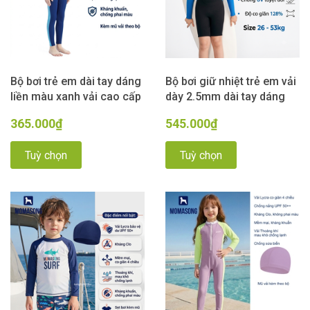
Bộ bơi trẻ em dài tay dáng
Bộ bơi giữ nhiệt trẻ em vải
liền màu xanh vải cao cấp
dày 2.5mm dài tay dáng
Kháng Clo Chống Nắng
liền màu xanh đen Dive &
365.000₫
545.000₫
UPF 50++ Dive & Sail
Sail
Tuỳ chọn
Tuỳ chọn