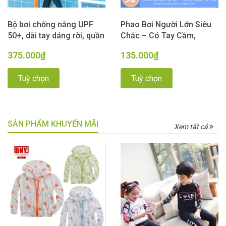
Bộ bơi chống nắng UPF
Phao Bơi Người Lớn Siêu
50+, dài tay dáng rời, quần
Chắc – Có Tay Cầm,
dài 2 lớp màu trắng vàng
Chống Lật, Bơi Cực An
375.000₫
135.000₫
YUKE
Toàn
Tuỳ chọn
Tuỳ chọn
SẢN PHẨM KHUYẾN MÃI
Xem tất cả