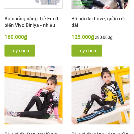
Áo chống nắng Trẻ Em đi
Bộ bơi dài Love, quần rời
biển Vivo Biniya - nhiều
dài
màu
160.000₫
125.000₫
280.000₫
Tuỳ chọn
Tuỳ chọn