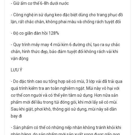
- Giữ ấm cơ thể 6-8h dưới nước
- Công nghệ in sử dụng keo đặc biệt dùng cho trang phục đồ
lặn, rất chắc chắn, không phai màu và chống rách tuyệt đối
- Độ co giãn đàn hồi 128%
- Quy trình máy may 4 mũi kim 6 đường chỉ, tạo ra sự chắc
chắn, hình thức đẹp, bảo đảm tuyệt đối không rách vải khi
vận động
LƯU Ý
- Do đặc tính cao su tổng hợp sẽ có mùi, 3 lớp vải đã trải qua
quá trình kiểm tra an toàn nghiêm ngặt. Mùi này vô hại với
cơ thể con người và có thể yên tâm sử dụng. Hơn nữa sản
phẩm mới để lâu trong túi đóng gói, khi mới lấy sẽ có mùi.
Sau khi giặt, phơi khô, thông gió sử dụng, mùi này sẽ dần
bay đi
- Sản phẩm có thể có những nếp nhăn không tránh khỏi khi
nhận hàng, do sản phẩm mới sản xuất xong được gấp gọn