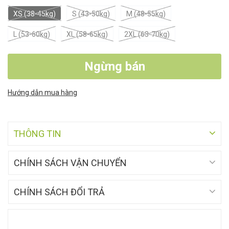
XS (38-45kg)
S (43-50kg)
M (48-55kg)
L (53-60kg)
XL (58-65kg)
2XL (63-70kg)
Ngừng bán
Hướng dẫn mua hàng
THÔNG TIN
CHÍNH SÁCH VẬN CHUYỂN
CHÍNH SÁCH ĐỔI TRẢ