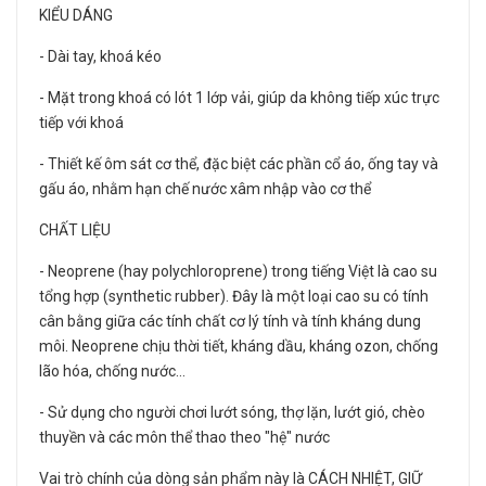
KIỂU DÁNG
- Dài tay, khoá kéo
- Mặt trong khoá có lót 1 lớp vải, giúp da không tiếp xúc trực
tiếp với khoá
- Thiết kế ôm sát cơ thể, đặc biệt các phần cổ áo, ống tay và
gấu áo, nhằm hạn chế nước xâm nhập vào cơ thể
CHẤT LIỆU
- Neoprene (hay polychloroprene) trong tiếng Việt là cao su
tổng hợp (synthetic rubber). Đây là một loại cao su có tính
cân bằng giữa các tính chất cơ lý tính và tính kháng dung
môi. Neoprene chịu thời tiết, kháng dầu, kháng ozon, chống
lão hóa, chống nước…
- Sử dụng cho người chơi lướt sóng, thợ lặn, lướt gió, chèo
thuyền và các môn thể thao theo "hệ" nước
Vai trò chính của dòng sản phẩm này là CÁCH NHIỆT, GIỮ