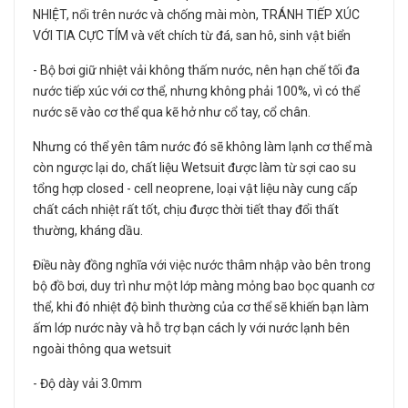
NHIỆT, nổi trên nước và chống mài mòn, TRÁNH TIẾP XÚC
VỚI TIA CỰC TÍM và vết chích từ đá, san hô, sinh vật biển
- Bộ bơi giữ nhiệt vải không thấm nước, nên hạn chế tối đa
nước tiếp xúc với cơ thể, nhưng không phải 100%, vì có thể
nước sẽ vào cơ thể qua kẽ hở như cổ tay, cổ chân.
Nhưng có thể yên tâm nước đó sẽ không làm lạnh cơ thể mà
còn ngược lại do, chất liệu Wetsuit được làm từ sợi cao su
tổng hợp closed - cell neoprene, loại vật liệu này cung cấp
chất cách nhiệt rất tốt, chịu được thời tiết thay đổi thất
thường, kháng dầu.
Điều này đồng nghĩa với việc nước thâm nhập vào bên trong
bộ đồ bơi, duy trì như một lớp màng mỏng bao bọc quanh cơ
thể, khi đó nhiệt độ bình thường của cơ thể sẽ khiến bạn làm
ấm lớp nước này và hỗ trợ bạn cách ly với nước lạnh bên
ngoài thông qua wetsuit
- Độ dày vải 3.0mm