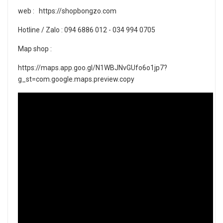
web : https://shopbongzo.com
Hotline / Zalo : 094 6886 012 - 034 994 0705
Map shop :
https://maps.app.goo.gl/N1WBJNvGUfo6o1jp7?
g_st=com.google.maps.preview.copy