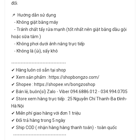
đối.
📌 Hướng dẫn sử dụng
- Không giặt bằng máy
- Tránh chất tẩy rửa mạnh (tốt nhất nên giặt bằng dầu gội
hoặc sữa tắm )
- Không phơi dưới ánh nắng trực tiếp
- Không là (ủi), sấy khô
-----------------------------------
✔ Hàng luôn có sẵn tại shop
✔ Xem sản phẩm : https://shopbongzo.com/
✔ Shopee : https://shopee.vn/bongzoshop
✔ Bán lẻ, buôn(sỉ) Zalo - Viber 094.6886.012 - 034.994.0705
✔ Store xem hàng trực tiếp : 25 Nguyễn Chí Thanh-Ba Đình-
Hà Nội
✔ Miễn phí giao hàng với đơn 1 triệu
✔ Đổi trả hàng trong 5 ngày
✔ Ship COD ( nhận hàng hàng thanh toán) - toàn quốc
----------------------------------