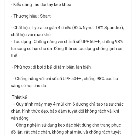
- Kiểu dáng : áo dài tay kéo khoá
- Thương hiệu : Sbart
- Chất liệu : Lycra co giãn 4 chiều (82% Nynol 18% Spandex),
chất liệu vải mau khô.
- Tác dụng : Chống nắng với chỉ số số UPF 50++ , chống 98%
tia sáng có hại cho da. Đồng thời có tác dụng chống lạnh cơ
thể.
- Phù hợp : đi bơi ở bể, đi tắm biển, lặn biển.
- Chống nắng với chỉ số số UPF 50++ , chống 98% các tia
sáng có hại cho da.
Thiết kế :
+ Quy trình máy may 4 mũi kim 6 đường chỉ, tạo ra sự chắc
chắn, hình thức đẹp, bảo đảm tuyệt đối không rách vải khi
vận động.
+ Công nghệ in sử dụng keo đặc biệt dùng cho trang phục
đồ lặn, rất chắc chắn, không phai màu và chống rách tuyệt