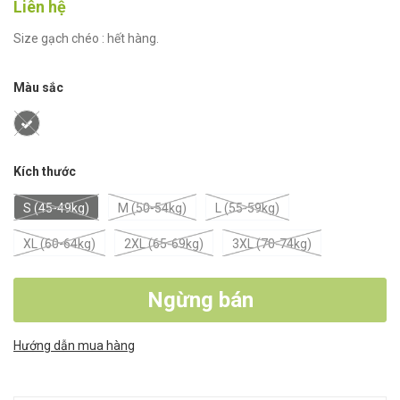
Liên hệ
Size gạch chéo : hết hàng.
Màu sắc
Kích thước
S (45-49kg)
M (50-54kg)
L (55-59kg)
XL (60-64kg)
2XL (65-69kg)
3XL (70-74kg)
Ngừng bán
Hướng dẫn mua hàng