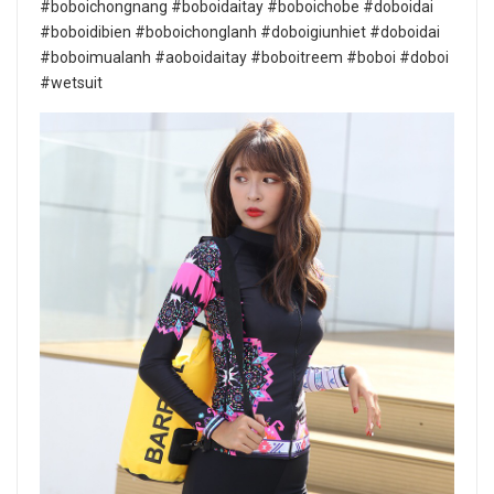
#boboichongnang #boboidaitay #boboichobe #doboidai
#boboidibien #boboichonglanh #doboigiunhiet #doboidai
#boboimualanh #aoboidaitay #boboitreem #boboi #doboi
#wetsuit