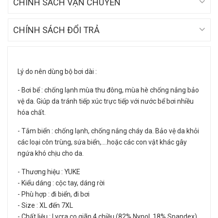
CHÍNH SÁCH VẬN CHUYỂN
CHÍNH SÁCH ĐỔI TRẢ
Lý do nên dùng bộ bơi dài :
- Bơi bể : chống lạnh mùa thu đông, mùa hè chống nắng bảo
vệ da. Giúp da tránh tiếp xúc trực tiếp với nước bể bơi nhiều
hóa chất.
- Tắm biển : chống lạnh, chống nắng cháy da. Bảo vệ da khỏi
các loại côn trùng, sứa biển,....hoặc các con vật khác gây
ngứa khó chịu cho da.
- Thương hiệu : YUKE
- Kiểu dáng : cộc tay, dáng rời
- Phù hợp : đi biển, đi bơi
- Size : XL đến 7XL
- Chất liệu : Lycra co giãn 4 chiều (82% Nynol 18% Spandex)