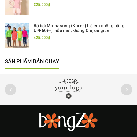
325.000₫
Bộ bơi Momasong (Korea) trẻ em chống nắng
UPF50++, mẫu mới, kháng Clo, co giãn
425.000₫
SẢN PHẨM BÁN CHẠY