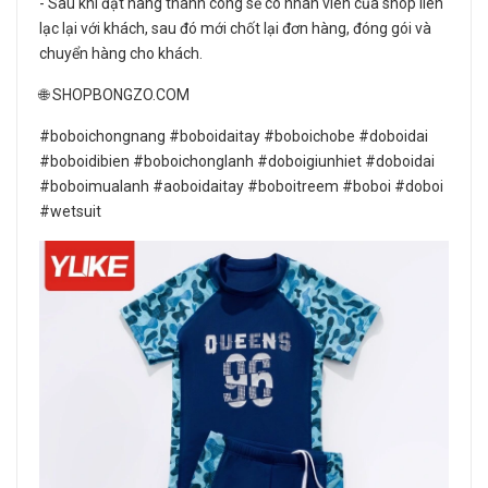
- Sau khi đặt hàng thành công sẽ có nhân viên của shop liên
lạc lại với khách, sau đó mới chốt lại đơn hàng, đóng gói và
chuyển hàng cho khách.
🌐 SHOPBONGZO.COM
#boboichongnang #boboidaitay #boboichobe #doboidai
#boboidibien #boboichonglanh #doboigiunhiet #doboidai
#boboimualanh #aoboidaitay #boboitreem #boboi #doboi
#wetsuit