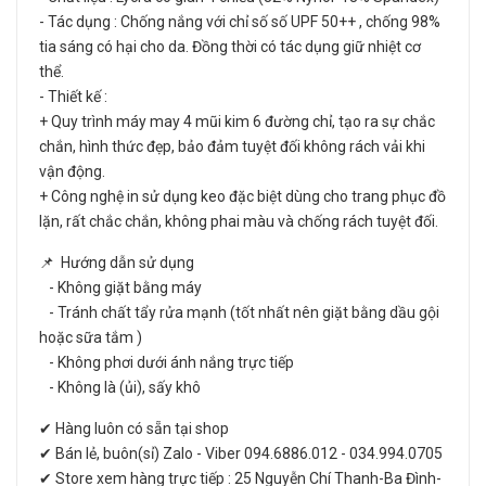
- Tác dụng : Chống nắng với chỉ số số UPF 50++ , chống 98%
tia sáng có hại cho da. Đồng thời có tác dụng giữ nhiệt cơ
thể.
- Thiết kế :
+ Quy trình máy may 4 mũi kim 6 đường chỉ, tạo ra sự chắc
chắn, hình thức đẹp, bảo đảm tuyệt đối không rách vải khi
vận động.
+ Công nghệ in sử dụng keo đặc biệt dùng cho trang phục đồ
lặn, rất chắc chắn, không phai màu và chống rách tuyệt đối.
📌 Hướng dẫn sử dụng
- Không giặt bằng máy
- Tránh chất tẩy rửa mạnh (tốt nhất nên giặt bằng dầu gội
hoặc sữa tắm )
- Không phơi dưới ánh nắng trực tiếp
- Không là (ủi), sấy khô
✔ Hàng luôn có sẵn tại shop
✔ Bán lẻ, buôn(sỉ) Zalo - Viber 094.6886.012 - 034.994.0705
✔ Store xem hàng trực tiếp : 25 Nguyễn Chí Thanh-Ba Đình-