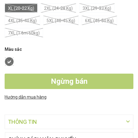
XL (20-22 Kg)
2XL (24-28 Kg)
3XL (29-33 Kg)
4XL (35-40 Kg)
5XL (40-45 Kg)
6XL (45-50 Kg)
7XL (1.6m 60kg)
Màu sắc
Ngừng bán
Hướng dẫn mua hàng
THÔNG TIN