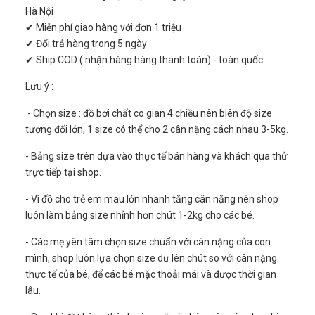
Hà Nội
✔ Miễn phí giao hàng với đơn 1 triệu
✔ Đổi trả hàng trong 5 ngày
✔ Ship COD ( nhận hàng hàng thanh toán) - toàn quốc
Lưu ý :
- Chọn size : đồ bơi chất co gian 4 chiều nên biên độ size
tương đối lớn, 1 size có thể cho 2 cân nặng cách nhau 3-5kg.
- Bảng size trên dựa vào thực tế bán hàng và khách qua thử
trực tiếp tại shop.
- Vì đồ cho trẻ em mau lớn nhanh tăng cân nặng nên shop
luôn làm bảng size nhỉnh hơn chút 1-2kg cho các bé.
- Các mẹ yên tâm chọn size chuẩn với cân nặng của con
mình, shop luôn lựa chọn size dư lên chút so với cân nặng
thực tế của bé, để các bé mặc thoải mái và được thời gian
lâu.