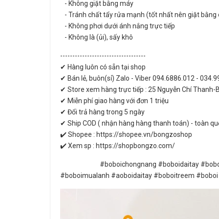
- Không giặt bằng máy
- Tránh chất tẩy rửa mạnh (tốt nhất nên giặt bằng 
- Không phơi dưới ánh nắng trực tiếp
- Không là (ủi), sấy khô
-----------------------------------
✔ Hàng luôn có sẵn tại shop
✔ Bán lẻ, buôn(sỉ) Zalo - Viber 094.6886.012 - 034.
✔ Store xem hàng trực tiếp : 25 Nguyễn Chí Thanh-
✔ Miễn phí giao hàng với đơn 1 triệu
✔ Đổi trả hàng trong 5 ngày
✔ Ship COD ( nhận hàng hàng thanh toán) - toàn qu
✔️ Shopee : https://shopee.vn/bongzoshop
✔️ Xem sp : https://shopbongzo.com/
#boboichongnang #boboidaitay #boboichobe #
#boboimualanh #aoboidaitay #boboitreem #boboi