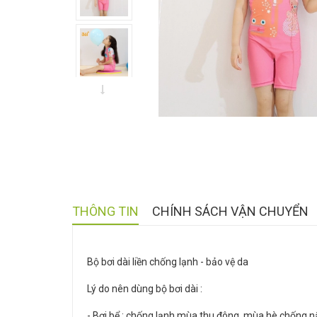
THÔNG TIN
CHÍNH SÁCH VẬN CHUYỂN
Bộ bơi dài liền chống lạnh - bảo vệ da
Lý do nên dùng bộ bơi dài :
- Bơi bể : chống lạnh mùa thu đông, mùa hè chống nắn