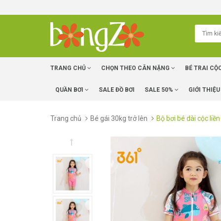
TRANG CHỦ
CHỌN THEO CÂN NẶNG
BÉ TRAI CỘ
QUẦN BƠI
SALE ĐỒ BƠI
SALE 50%
GIỚI THIỆU
Trang chủ
Bé gái 30kg trở lên
Bộ bơi bé dài cộc li