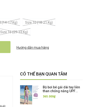
8 (14-17 Kg)
Size 10 (18-21 Kg)
Size 16 (29-33 Kg)
Hướng dẫn mua hàng
CÓ THỂ BẠN QUAN TÂM
Bộ bơi bé gái dài tay liền
than chống nắng UPF
50++ kháng Clo màu tím
365.000₫
Momasong (Korea)
chất.