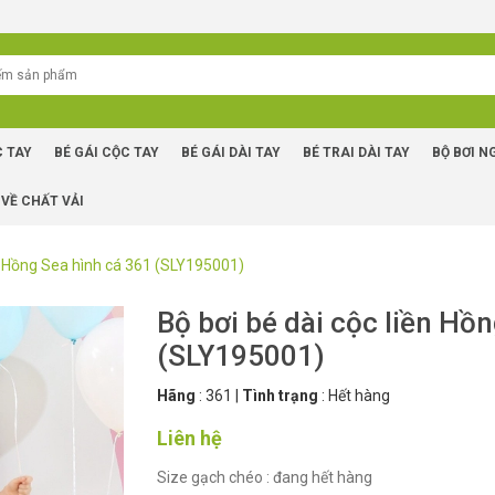
C TAY
BÉ GÁI CỘC TAY
BÉ GÁI DÀI TAY
BÉ TRAI DÀI TAY
BỘ BƠI N
 VỀ CHẤT VẢI
ền Hồng Sea hình cá 361 (SLY195001)
Bộ bơi bé dài cộc liền Hồ
(SLY195001)
Hãng
:
361
|
Tình trạng
:
Hết hàng
Liên hệ
Size gạch chéo : đang hết hàng