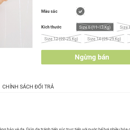
Màu sắc
Kích thước
Size 6 (11-13 Kg)
Size 
Size 12 (22-25 Kg)
Size 14 (25-29 Kg)
Ngừng bán
CHÍNH SÁCH ĐỔI TRẢ
g bảo vệ da. Giúp da tránh tiếp xúc trực tiếp với nước bể bơi nhiều hóa 