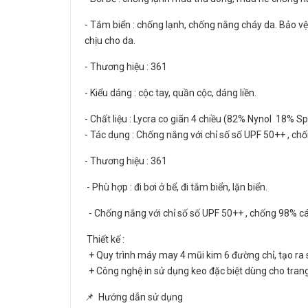
- Tắm biển : chống lạnh, chống nắng cháy da. Bảo vệ 
chịu cho da.
- Thương hiệu : 361
- Kiểu dáng : cộc tay, quần cộc, dáng liền.
- Chất liệu : Lycra co giãn 4 chiều (82% Nynol 18% S
- Tác dụng : Chống nắng với chỉ số số UPF 50++ , chố
- Thương hiệu : 361
- Phù hợp : đi bơi ở bể, đi tắm biển, lặn biển.
- Chống nắng với chỉ số số UPF 50++ , chống 98% các
Thiết kế :
+ Quy trình máy may 4 mũi kim 6 đường chỉ, tạo ra s
+ Công nghệ in sử dụng keo đặc biệt dùng cho trang
📌 Hướng dẫn sử dụng