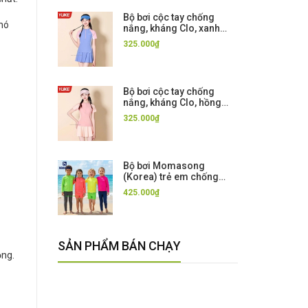
Bộ bơi cộc tay chống
khó
nắng, kháng Clo, xanh
hồng chân váy rời Yuke,
325.000₫
UPF 50+
Bộ bơi cộc tay chống
nắng, kháng Clo, hồng
chân váy rời Yuke, UPF
325.000₫
50+
Bộ bơi Momasong
(Korea) trẻ em chống
nắng UPF50++, mẫu mới,
425.000₫
kháng Clo, co giãn
SẢN PHẨM BÁN CHẠY
ộng.