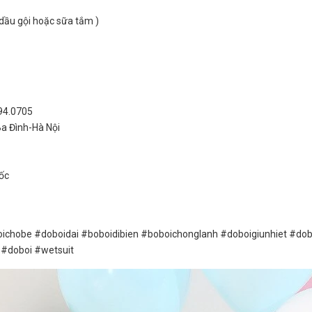
dầu gội hoặc sữa tắm )
994.0705
Ba Đình-Hà Nội
ốc
doboidai #boboidibien #boboichonglanh #doboigiunhiet #dob
 #doboi #wetsuit