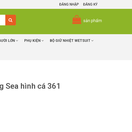
ĐĂNG NHẬP
ĐĂNG KÝ
sản phẩm
GƯỜI LỚN
PHỤ KIỆN
BỘ GIỮ NHIỆT WETSUIT
ng Sea hình cá 361