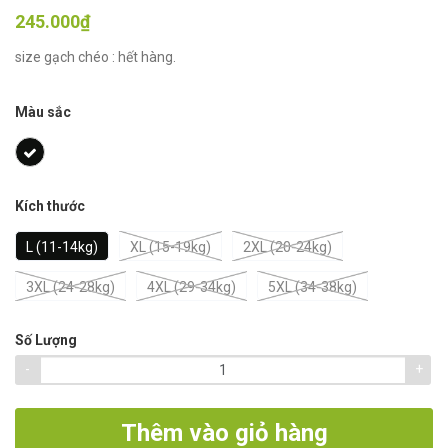
245.000₫
size gạch chéo : hết hàng.
Màu sắc
Kích thước
L (11-14kg)
XL (15-19kg)
2XL (20-24kg)
3XL (24-28kg)
4XL (29-34kg)
5XL (34-38kg)
Số Lượng
-
+
Thêm vào giỏ hàng