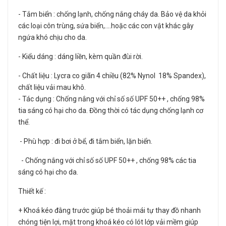
- Tắm biển : chống lạnh, chống nắng cháy da. Bảo vệ da khỏi
các loại côn trùng, sứa biển,....hoặc các con vật khác gây
ngứa khó chịu cho da.
- Kiểu dáng : dáng liền, kèm quần đùi rời.
- Chất liệu : Lycra co giãn 4 chiều (82% Nynol 18% Spandex),
chất liệu vải mau khô.
- Tác dụng : Chống nắng với chỉ số số UPF 50++ , chống 98%
tia sáng có hại cho da. Đồng thời có tác dụng chống lạnh cơ
thể.
- Phù hợp : đi bơi ở bể, đi tắm biển, lặn biển.
- Chống nắng với chỉ số số UPF 50++ , chống 98% các tia
sáng có hại cho da.
Thiết kế :
+ Khoá kéo đằng trước giúp bé thoải mái tự thay đồ nhanh
chóng tiện lợi, mặt trong khoá kéo có lót lớp vải mềm giúp