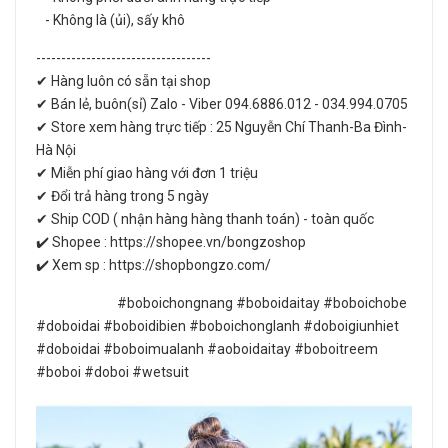
- Không là (ủi), sấy khô
-----------------------------------
✔ Hàng luôn có sẵn tại shop
✔ Bán lẻ, buôn(sỉ) Zalo - Viber 094.6886.012 - 034.994.0705
✔ Store xem hàng trực tiếp : 25 Nguyễn Chí Thanh-Ba Đình-
Hà Nội
✔ Miễn phí giao hàng với đơn 1 triệu
✔ Đổi trả hàng trong 5 ngày
✔ Ship COD ( nhận hàng hàng thanh toán) - toàn quốc
✔️ Shopee : https://shopee.vn/bongzoshop
✔️ Xem sp : https://shopbongzo.com/
#boboichongnang #boboidaitay #boboichobe
#doboidai #boboidibien #boboichonglanh #doboigiunhiet
#doboidai #boboimualanh #aoboidaitay #boboitreem
#boboi #doboi #wetsuit