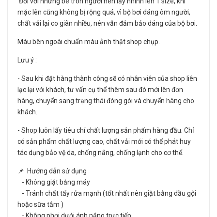
Đối với những bé tròn người nên lấy nhỉnh lên 1 size, khi
mặc lên cũng không bị rộng quá, vì bộ bơi dáng ôm người,
chất vải lại co giãn nhiều, nên vẫn đảm bảo dáng của bộ bơi.
Màu bên ngoài chuẩn màu ảnh thật shop chụp.
Lưu ý :
- Sau khi đặt hàng thành công sẽ có nhân viên của shop liên
lạc lại với khách, tư vấn cụ thể thêm sau đó mới lên đơn
hàng, chuyển sang trạng thái đóng gói và chuyển hàng cho
khách.
- Shop luôn lấy tiêu chí chất lượng sản phẩm hàng đầu. Chỉ
có sản phẩm chất lượng cao, chất vải mới có thể phát huy
tác dụng bảo vệ da, chống nắng, chống lạnh cho cơ thể.
📌 Hướng dẫn sử dụng
- Không giặt bằng máy
- Tránh chất tẩy rửa mạnh (tốt nhất nên giặt bằng dầu gội
hoặc sữa tắm )
- Không phơi dưới ánh nắng trực tiếp