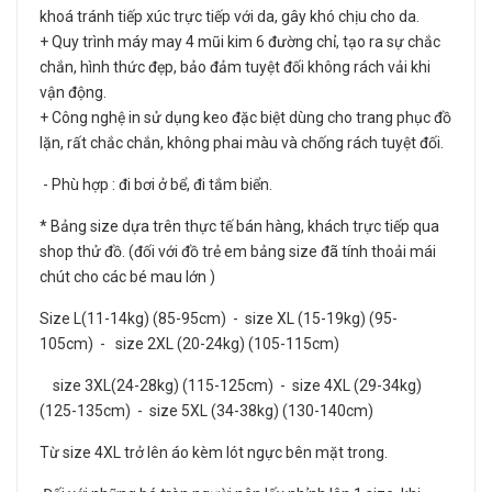
khoá tránh tiếp xúc trực tiếp với da, gây khó chịu cho da.
+ Quy trình máy may 4 mũi kim 6 đường chỉ, tạo ra sự chắc
chắn, hình thức đẹp, bảo đảm tuyệt đối không rách vải khi
vận động.
+ Công nghệ in sử dụng keo đặc biệt dùng cho trang phục đồ
lặn, rất chắc chắn, không phai màu và chống rách tuyệt đối.
- Phù hợp : đi bơi ở bể, đi tắm biển.
* Bảng size dựa trên thực tế bán hàng, khách trực tiếp qua
shop thử đồ. (đối với đồ trẻ em bảng size đã tính thoải mái
chút cho các bé mau lớn )
Size L(11-14kg) (85-95cm) - size XL (15-19kg) (95-
105cm) - size 2XL (20-24kg) (105-115cm)
size 3XL(24-28kg) (115-125cm) - size 4XL (29-34kg)
(125-135cm) - size 5XL (34-38kg) (130-140cm)
Từ size 4XL trở lên áo kèm lót ngực bên mặt trong.