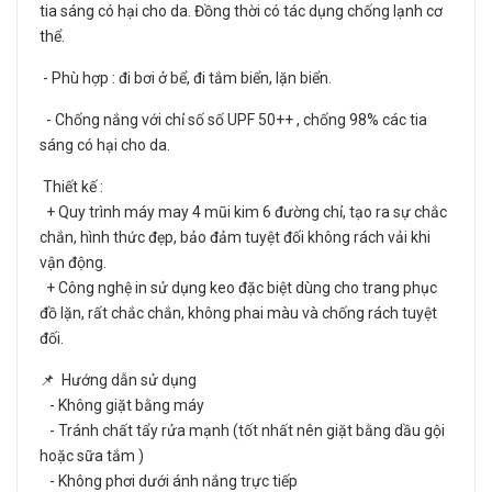
tia sáng có hại cho da. Đồng thời có tác dụng chống lạnh cơ
thể.
- Phù hợp : đi bơi ở bể, đi tắm biển, lặn biển.
- Chống nắng với chỉ số số UPF 50++ , chống 98% các tia
sáng có hại cho da.
Thiết kế :
+ Quy trình máy may 4 mũi kim 6 đường chỉ, tạo ra sự chắc
chắn, hình thức đẹp, bảo đảm tuyệt đối không rách vải khi
vận động.
+ Công nghệ in sử dụng keo đặc biệt dùng cho trang phục
đồ lặn, rất chắc chắn, không phai màu và chống rách tuyệt
đối.
📌 Hướng dẫn sử dụng
- Không giặt bằng máy
- Tránh chất tẩy rửa mạnh (tốt nhất nên giặt bằng dầu gội
hoặc sữa tắm )
- Không phơi dưới ánh nắng trực tiếp