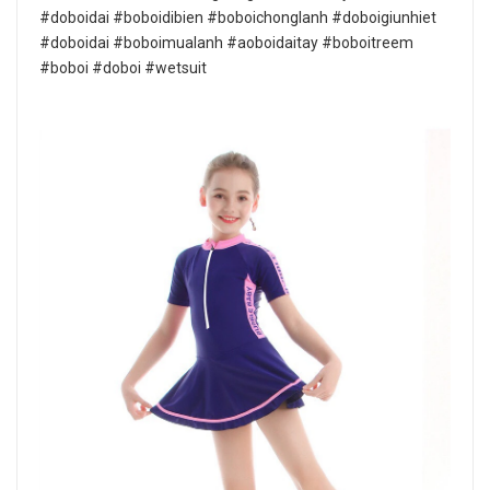
#doboidai #boboidibien #boboichonglanh #doboigiunhiet
#doboidai #boboimualanh #aoboidaitay #boboitreem
#boboi #doboi #wetsuit