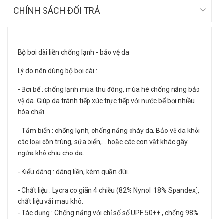
CHÍNH SÁCH ĐỔI TRẢ
Bộ bơi dài liền chống lạnh - bảo vệ da
Lý do nên dùng bộ bơi dài :
- Bơi bể : chống lạnh mùa thu đông, mùa hè chống nắng bảo
vệ da. Giúp da tránh tiếp xúc trực tiếp với nước bể bơi nhiều
hóa chất.
- Tắm biển : chống lạnh, chống nắng cháy da. Bảo vệ da khỏi
các loại côn trùng, sứa biển,....hoặc các con vật khác gây
ngứa khó chịu cho da.
- Kiểu dáng : dáng liền, kèm quần đùi.
- Chất liệu : Lycra co giãn 4 chiều (82% Nynol 18% Spandex),
chất liệu vải mau khô.
- Tác dụng : Chống nắng với chỉ số số UPF 50++ , chống 98%