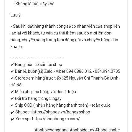
- Không là (ủi), sấy khô
Lưu ý :
- Sau khi đặt hàng thành công sẽ có nhân viên của shop liên
lạc lại với khách, tư vấn cụ thể thêm sau đó mới lên đơn
hàng, chuyển sang trạng thái đóng gói và chuyển hàng cho
khách.
-----------------------------------
✔ Hàng luôn có sẵn tại shop
✔ Bán lẻ, buôn(sỉ) Zalo - Viber 094.6886.012 - 034.994.0705
✔ Store xem hàng trực tiếp : 25 Nguyễn Chí Thanh-Ba Đình-
Hà Nội
✔ Miễn phí giao hàng với đơn 1 triệu
✔ Đổi trả hàng trong 5 ngày
✔ Ship COD ( nhận hàng hàng thanh toán) - toàn quốc
✔️ Shopee : https://shopee.vn/bongzoshop
✔️ Xem sp : https://shopbongzo.com/
#boboichongnang #boboidaitay #boboichobe