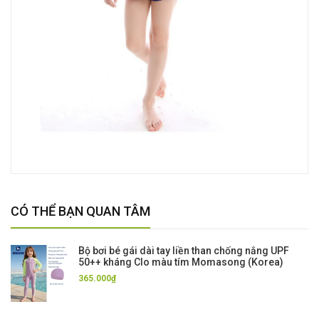
CÓ THỂ BẠN QUAN TÂM
Bộ bơi bé gái dài tay liền than chống nắng UPF
50++ kháng Clo màu tím Momasong (Korea)
365.000₫