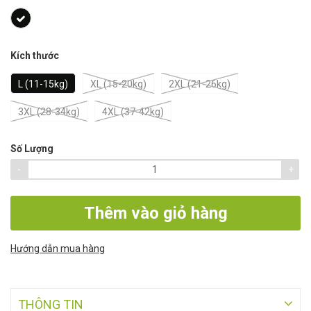
Kích thước
L (11-15kg)
XL (15-20kg)
2XL (21-26kg)
3XL (28-34kg)
4XL (37-42kg)
Số Lượng
-
+
Thêm vào giỏ hàng
Hướng dẫn mua hàng
THÔNG TIN