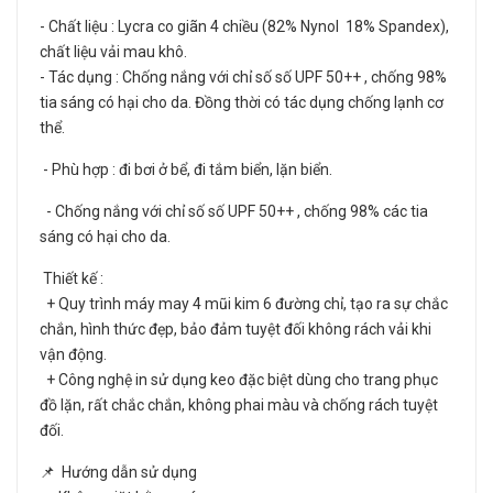
- Chất liệu : Lycra co giãn 4 chiều (82% Nynol 18% Spandex),
chất liệu vải mau khô.
- Tác dụng : Chống nắng với chỉ số số UPF 50++ , chống 98%
tia sáng có hại cho da. Đồng thời có tác dụng chống lạnh cơ
thể.
- Phù hợp : đi bơi ở bể, đi tắm biển, lặn biển.
- Chống nắng với chỉ số số UPF 50++ , chống 98% các tia
sáng có hại cho da.
Thiết kế :
+ Quy trình máy may 4 mũi kim 6 đường chỉ, tạo ra sự chắc
chắn, hình thức đẹp, bảo đảm tuyệt đối không rách vải khi
vận động.
+ Công nghệ in sử dụng keo đặc biệt dùng cho trang phục
đồ lặn, rất chắc chắn, không phai màu và chống rách tuyệt
đối.
📌 Hướng dẫn sử dụng