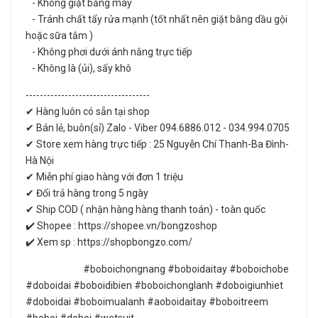
- Không giặt bằng máy
- Tránh chất tẩy rửa mạnh (tốt nhất nên giặt bằng dầu gội
hoặc sữa tắm )
- Không phơi dưới ánh nắng trực tiếp
- Không là (ủi), sấy khô
-----------------------------------
✔ Hàng luôn có sẵn tại shop
✔ Bán lẻ, buôn(sỉ) Zalo - Viber 094.6886.012 - 034.994.0705
✔ Store xem hàng trực tiếp : 25 Nguyễn Chí Thanh-Ba Đình-
Hà Nội
✔ Miễn phí giao hàng với đơn 1 triệu
✔ Đổi trả hàng trong 5 ngày
✔ Ship COD ( nhận hàng hàng thanh toán) - toàn quốc
✔️ Shopee : https://shopee.vn/bongzoshop
✔️ Xem sp : https://shopbongzo.com/
#boboichongnang #boboidaitay #boboichobe
#doboidai #boboidibien #boboichonglanh #doboigiunhiet
#doboidai #boboimualanh #aoboidaitay #boboitreem