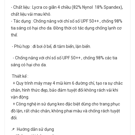
- Chất liệu : Lycra co giãn 4 chiều (82% Nynol 18% Spandex),
chất liệu vải mau khô.
- Tác dụng : Chống nắng với chỉ số số UPF 50++ , chống 98%
tia sáng có hại cho da. Đồng thời có tác dụng chống lạnh cơ
thể.
- Phù hợp : đi bơi ở bể, đi tắm biển, lặn biển.
- Chống nắng với chỉ số số UPF 50++ , chống 98% các tia
sáng có hại cho da.
Thiết kế :
+ Quy trình máy may 4 mũi kim 6 đường chỉ, tạo ra sự chắc
chắn, hình thức đẹp, bảo đảm tuyệt đối không rách vải khi
vận động.
+ Công nghệ in sử dụng keo đặc biệt dùng cho trang phục
đồ lặn, rất chắc chắn, không phai màu và chống rách tuyệt
đối.
📌 Hướng dẫn sử dụng