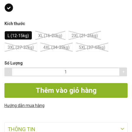
Kích thước
L (12-15kg)
XL (16-20kg)
2XL (21-26kg)
3XL (27-32kg)
4XL (34-39kg)
5XL (37-44kg)
Số Lượng
-
+
Thêm vào giỏ hàng
Hướng dẫn mua hàng
THÔNG TIN