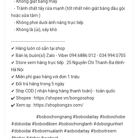
- Không giặt bằng máy
- Tránh chất tẩy rửa mạnh (tốt nhất nên giặt bằng dầu gội
hoặc sữa tắm )
- Không phơi dưới ánh nắng trực tiếp
- Không là (ủi), sấy khô
-----------------------------------
✔ Hàng luôn có sẵn tại shop
✔ Bán lẻ, buôn(sỉ) Zalo - Viber 094.6886.012 - 034.994.0705
✔ Store xem hàng trực tiếp : 25 Nguyễn Chí Thanh-Ba Đình-
Hà Nội
✔ Miễn phí giao hàng với đơn 1 triệu
✔ Đổi trả hàng trong 5 ngày
✔ Ship COD ( nhận hàng hàng thanh toán) - toàn quốc
✔️ Shopee : https://shopee.vn/bongzoshop
✔️ Xem sp : https://shopbongzo.com/
#boboichongnang #boboidaitay #boboichobe
#doboidai #boboidibien #boboichonglanh #doboigiunhiet
#doboidai #boboimualanh #aoboidaitay #boboitreem