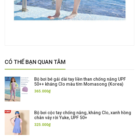
CÓ THỂ BẠN QUAN TÂM
Bộ bơi bé gái dài tay liền than chống nắng UPF
50++ kháng Clo màu tím Momasong (Korea)
365.000₫
Bộ bơi cộc tay chống nắng, kháng Clo, xanh hồng
chân váy rời Yuke, UPF 50+
325.000₫