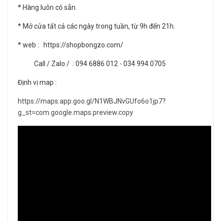
* Hàng luôn có sẵn.
* Mở cửa tất cả các ngày trong tuần, từ 9h đến 21h.
* web : https://shopbongzo.com/
Call / Zalo / : 094 6886 012 - 034 994 0705
Định vị map :
https://maps.app.goo.gl/N1WBJNvGUfo6o1jp7?
g_st=com.google.maps.preview.copy