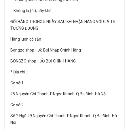
- Không là (ủi), sấy khô
ĐỔI HÀNG TRONG 5 NGÀY SAU KHI NHẬN HÀNG VỚI GIÁ TRỊ
TƯƠNG ĐƯƠNG
Hàng luôn có sẵn
Bongzo shop - Đồ Bơi Nhập Chính Hãng
BONGZO shop - ĐỒ BƠI CHÍNH HÃNG
* Địa chỉ :
Cơ sở 1 :
25 Nguyễn Chí Thanh-P.Ngọc Khánh-Q.Ba Đình-Hà Nội
Cơ sở 2 :
Số 2 Ngõ 29 Nguyễn Chí Thanh-P.Ngọc Khánh-Q.Ba Đình-Hà
Nội