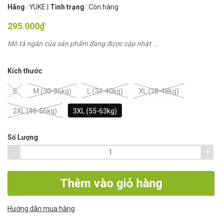
Hãng
:
YUKE
|
Tình trạng
:
Còn hàng
295.000₫
Mô tả ngắn của sản phẩm đang được cập nhật ...
Kích thước
S
M (30-36kg)
L (34-40kg)
XL (38-48kg)
2XL (48-56kg)
3XL (55-63kg)
Số Lượng
-
+
Thêm vào giỏ hàng
Hướng dẫn mua hàng