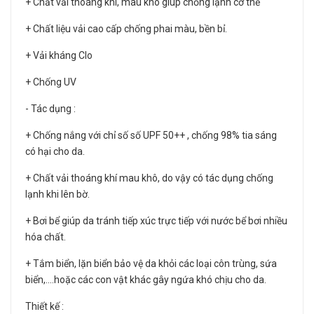
+ Chất vải thoáng khí, mau khô giúp chống lạnh cơ thể
+ Chất liệu vải cao cấp chống phai màu, bền bỉ.
+ Vải kháng Clo
+ Chống UV
- Tác dụng :
+ Chống nắng với chỉ số số UPF 50++ , chống 98% tia sáng
có hại cho da.
+ Chất vải thoáng khí mau khô, do vậy có tác dụng chống
lạnh khi lên bờ.
+ Bơi bể giúp da tránh tiếp xúc trực tiếp với nước bể bơi nhiều
hóa chất.
+ Tắm biển, lặn biển bảo vệ da khỏi các loại côn trùng, sứa
biển,....hoặc các con vật khác gây ngứa khó chịu cho da.
Thiết kế :