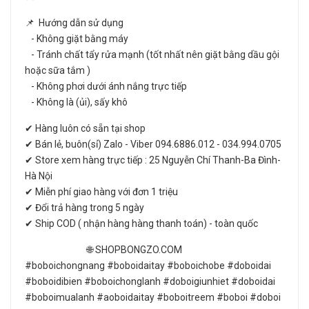
📌 Hướng dẫn sử dụng
- Không giặt bằng máy
- Tránh chất tẩy rửa mạnh (tốt nhất nên giặt bằng dầu gội
hoặc sữa tắm )
- Không phơi dưới ánh nắng trực tiếp
- Không là (ủi), sấy khô
✔ Hàng luôn có sẵn tại shop
✔ Bán lẻ, buôn(sỉ) Zalo - Viber 094.6886.012 - 034.994.0705
✔ Store xem hàng trực tiếp : 25 Nguyễn Chí Thanh-Ba Đình-
Hà Nội
✔ Miễn phí giao hàng với đơn 1 triệu
✔ Đổi trả hàng trong 5 ngày
✔ Ship COD ( nhận hàng hàng thanh toán) - toàn quốc
🌐 SHOPBONGZO.COM
#boboichongnang #boboidaitay #boboichobe #doboidai
#boboidibien #boboichonglanh #doboigiunhiet #doboidai
#boboimualanh #aoboidaitay #boboitreem #boboi #doboi