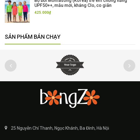
Bộ bơi Momasong (Korea) trẻ em chống nắng
UPF50++, mẫu mới, kháng Clo, co giãn
425.000₫
SẢN PHẨM BÁN CHẠY
25 Nguyễn Chí Thanh, Ngọc Khánh, Ba Đình, Hà Nội