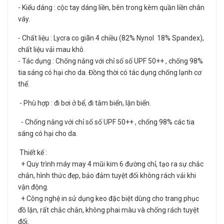
- Kiểu dáng : cộc tay dáng liền, bên trong kèm quần liền chân
váy.
- Chất liệu : Lycra co giãn 4 chiều (82% Nynol 18% Spandex),
chất liệu vải mau khô.
- Tác dụng : Chống nắng với chỉ số số UPF 50++ , chống 98%
tia sáng có hại cho da. Đồng thời có tác dụng chống lạnh cơ
thể.
- Phù hợp : đi bơi ở bể, đi tắm biển, lặn biển.
- Chống nắng với chỉ số số UPF 50++ , chống 98% các tia
sáng có hại cho da.
Thiết kế :
+ Quy trình máy may 4 mũi kim 6 đường chỉ, tạo ra sự chắc
chắn, hình thức đẹp, bảo đảm tuyệt đối không rách vải khi
vận động.
+ Công nghệ in sử dụng keo đặc biệt dùng cho trang phục
đồ lặn, rất chắc chắn, không phai màu và chống rách tuyệt
đối.