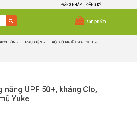
ĐĂNG NHẬP
ĐĂNG KÝ
sản phẩm
GƯỜI LỚN
PHỤ KIỆN
BỘ GIỮ NHIỆT WETSUIT
ng nắng UPF 50+, kháng Clo,
 mũ Yuke