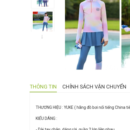
THÔNG TIN
CHÍNH SÁCH VẬN CHUYỂN
THƯƠNG HIỆU : YUKE ( hãng đồ bơi nổi tiếng China t
KIỂU DÁNG :
- Dài tay chân, dáng rời, quần 2 lớp liền nhau