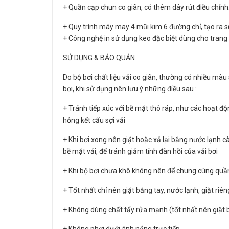
+ Quần cạp chun co giãn, có thêm dây rút điều chỉnh
+ Quy trình máy may 4 mũi kim 6 đường chỉ, tạo ra s
+ Công nghệ in sử dụng keo đặc biệt dùng cho trang 
SỬ DỤNG & BẢO QUẢN
Do bộ bơi chất liệu vải co giãn, thường có nhiều mà
bơi, khi sử dụng nên lưu ý những điều sau :
+ Tránh tiếp xúc với bề mặt thô ráp, như các hoạt độn
hỏng kết cấu sợi vải
+ Khi bơi xong nên giặt hoặc xả lại bằng nước lạnh c
bề mặt vải, để tránh giảm tính đàn hồi của vải bơi
+ Khi bộ bơi chưa khô không nên để chung cùng quầ
+ Tốt nhất chỉ nên giặt bằng tay, nước lạnh, giặt ri
+ Không dùng chất tẩy rửa mạnh (tốt nhất nên giặt 