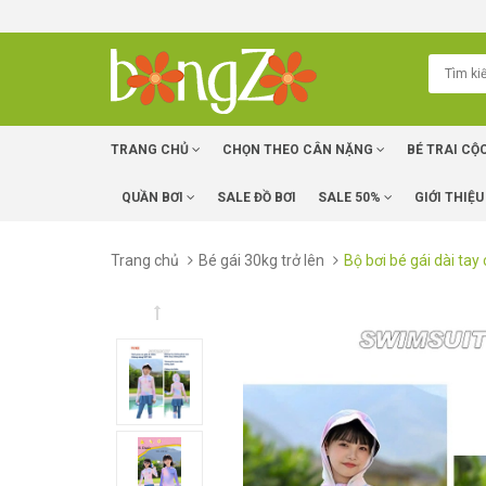
TRANG CHỦ
CHỌN THEO CÂN NẶNG
BÉ TRAI CỘ
QUẦN BƠI
SALE ĐỒ BƠI
SALE 50%
GIỚI THIỆU
Trang chủ
Bé gái 30kg trở lên
Bộ bơi bé gái dài t