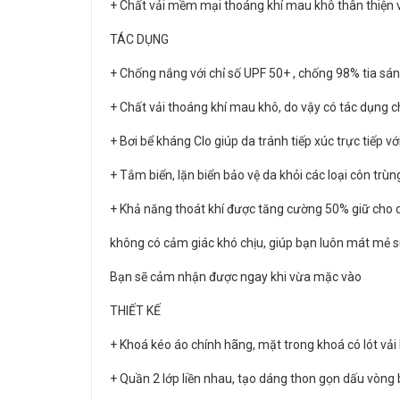
+ Chất vải mềm mại thoáng khí mau khô thân thiện 
TÁC DỤNG
+ Chống nắng với chỉ số UPF 50+ , chống 98% tia sán
+ Chất vải thoáng khí mau khô, do vậy có tác dụng c
+ Bơi bể kháng Clo giúp da tránh tiếp xúc trực tiếp v
+ Tắm biển, lặn biển bảo vệ da khỏi các loại côn trùn
+ Khả năng thoát khí được tăng cường 50% giữ cho 
không có cảm giác khó chịu, giúp bạn luôn mát mẻ 
Bạn sẽ cảm nhận được ngay khi vừa mặc vào
THIẾT KẾ
+ Khoá kéo áo chính hãng, mặt trong khoá có lót vải 
+ Quần 2 lớp liền nhau, tạo dáng thon gọn dấu vòng b