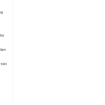
ng
 bộ
ễ làm
 trên