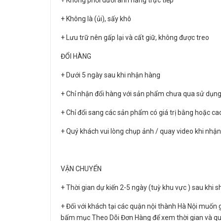
+ Không phơi dưới ánh nắng trực tiếp
+ Không là (ủi), sấy khô
+ Lưu trữ nên gấp lại và cất giữ, không được treo
ĐỔI HÀNG
+ Dưới 5 ngày sau khi nhận hàng
+ Chỉ nhận đổi hàng với sản phẩm chưa qua sử dụn
+ Chỉ đổi sang các sản phẩm có giá trị bằng hoặc ca
+ Quý khách vui lòng chụp ảnh / quay video khi nhận
VẬN CHUYỂN
+ Thời gian dự kiến 2-5 ngày (tuỳ khu vực ) sau khi 
+ Đối với khách tại các quận nội thành Hà Nội muốn g
bấm mục Theo Dõi Đơn Hàng để xem thời gian và qu