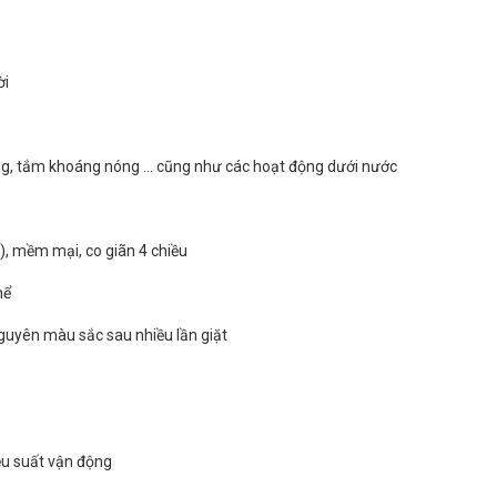
ời
 sóng, tắm khoáng nóng … cũng như các hoạt động dưới nước
, mềm mại, co giãn 4 chiều
hể
nguyên màu sắc sau nhiều lần giặt
ệu suất vận động