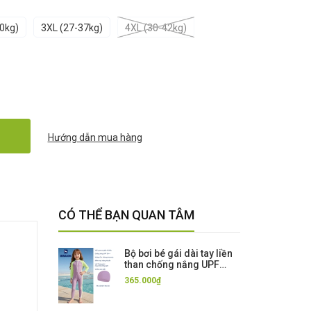
0kg)
3XL (27-37kg)
4XL (30-42kg)
Hướng dẫn mua hàng
CÓ THỂ BẠN QUAN TÂM
Bộ bơi bé gái dài tay liền
than chống nắng UPF
50++ kháng Clo màu tím
365.000₫
Momasong (Korea)