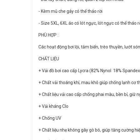
- Kèm mũ che gáy có thể tháo rời
- Size 5XL, 6XL áo có lót ngực, lót ngực có thể tháo r
PHÙ HỢP :
Các hoạt động bơi lội, tắm biển, trèo thuyền, lướt
CHẤT LIỆU
+ Vải đồ bơi cao cấp Lycra (82% Nynol 18% Spandex)
+ Chất vải thoáng khí, mau khô giúp chống lạnh cơ t
+ Chất liệu vải cao cấp chống phai màu, bền bỉ, giữ 
+ Vải kháng Clo
+ Chống UV
+ Chất liệu nhẹ không gây gò bó, giúp tăng cường hi