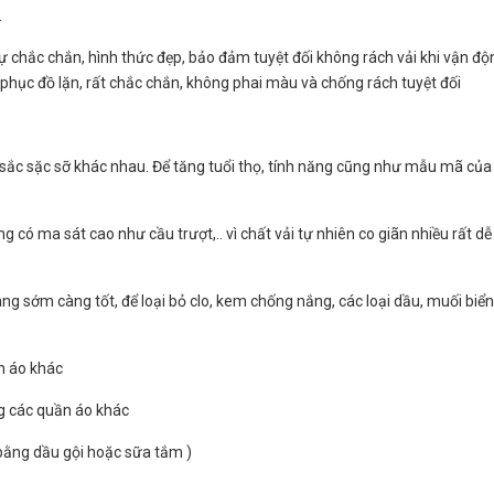
.
ự chắc chắn, hình thức đẹp, bảo đảm tuyệt đối không rách vải khi vận độ
phục đồ lặn, rất chắc chắn, không phai màu và chống rách tuyệt đối
u sắc sặc sỡ khác nhau. Để tăng tuổi thọ, tính năng cũng như mẫu mã của
g có ma sát cao như cầu trượt,.. vì chất vải tự nhiên co giãn nhiều rất d
àng sớm càng tốt, để loại bỏ clo, kem chống nắng, các loại dầu, muối biển
n áo khác
êng các quần áo khác
bằng dầu gội hoặc sữa tắm )