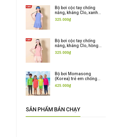
Bộ bơi cộc tay chống
nắng, kháng Clo, xanh
hồng chân váy rời Yuke,
325.000₫
UPF 50+
Bộ bơi cộc tay chống
nắng, kháng Clo, hồng
chân váy rời Yuke, UPF
325.000₫
50+
Bộ bơi Momasong
(Korea) trẻ em chống
nắng UPF50++, mẫu mới,
425.000₫
kháng Clo, co giãn
SẢN PHẨM BÁN CHẠY