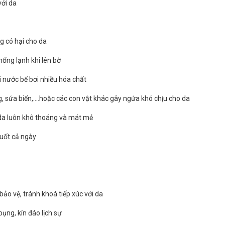
với da
g có hại cho da
hống lạnh khi lên bờ
ới nước bể bơi nhiều hóa chất
g, sứa biển,....hoặc các con vật khác gây ngứa khó chịu cho da
da luôn khô thoáng và mát mẻ
suốt cả ngày
bảo vệ, tránh khoá tiếp xúc với da
ụng, kín đáo lịch sự