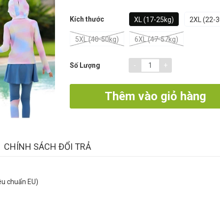
Kích thước
XL (17-25kg)
2XL (22-3
5XL (40-50kg)
6XL (47-57kg)
-
+
Số Lượng
Thêm vào giỏ hàng
CHÍNH SÁCH ĐỔI TRẢ
iêu chuẩn EU)