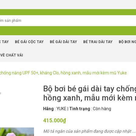
C TAY
BÉ GÁI CỘC TAY
BÉ GÁI DÀI TAY
BÉ TRAI DÀI TAY
BỘ BƠI N
 VỀ CHẤT VẢI
ay chống nắng UPF 50+, kháng Clo, hồng xanh, mẫu mới kèm mũ Yuke
Bộ bơi bé gái dài tay chố
hồng xanh, mẫu mới kèm
Hãng
:
YUKE
|
Tình trạng
:
Còn hàng
415.000₫
Mô tả ngắn của sản phẩm đang được cập nhật ...