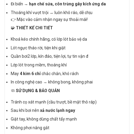
Đi biển →
hạn chế sứa, côn trùng gây kích ứng da
Thoáng khí vượt trội → luôn khô ráo, dễ chịu
👉 Mặc vào cảm nhận ngay sự thoải mái!
🧩
THIẾT KẾ CHI TIẾT
Khoá kéo chính hãng, có lớp lót bảo vệ da
Lót ngực tháo rời, tiện khi giặt
Quần bơi2 lớp, kín đáo, tiện lợi, tự tin vận đ
Lớp lót trong mềm, thoáng khí
May
4 kim 6 chỉ
chắc chắn, khó rách
In công nghệ cao → không bong, không phai
🧼
SỬ DỤNG & BẢO QUẢN
Tránh cọ xát mạnh (cầu trượt, bề mặt thô ráp)
Sau khi bơi nên
xả nước lạnh ngay
Giặt tay, không dùng chất tẩy mạnh
Không phơi nắng gắt