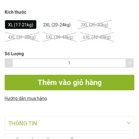
Kích thước
XL (17-21kg)
2XL (20-24kg)
3XL (25-30kg)
4XL (31-38kg)
5XL (39-44kg)
6XL (42-49kg)
Số Lượng
-
+
Thêm vào giỏ hàng
Hướng dẫn mua hàng
THÔNG TIN