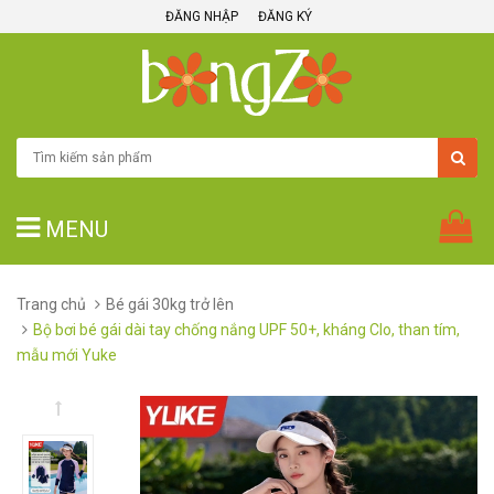
ĐĂNG NHẬP
ĐĂNG KÝ
MENU
Trang chủ
Bé gái 30kg trở lên
Bộ bơi bé gái dài tay chống nắng UPF 50+, kháng Clo, than tím,
mẫu mới Yuke