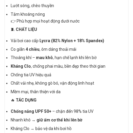
Lướt sóng, chèo thuyền
Tắm khoáng nóng
👉 Phù hợp mọi hoạt động dưới nước
🧵
CHẤT LIỆU
Vải bơi cao cấp
Lycra (82% Nylon + 18% Spandex)
Co giãn
4 chiều
, ôm dáng thoải mái
Thoáng khí –
mau khô
, hạn chế lạnh khi lên bờ
Kháng Clo
, chống phai màu, bền đẹp theo thời gian
Chống tia UV hiệu quả
Chất vải nhẹ, không gò bó, vận động linh hoạt
Mềm mại, thân thiện với da
🔥
TÁC DỤNG
Chống nắng UPF 50+
– chặn đến 98% tia UV
Nhanh khô →
giữ ấm cơ thể khi lên bờ
Kháng Clo → bảo vệ da khi bơi hồ