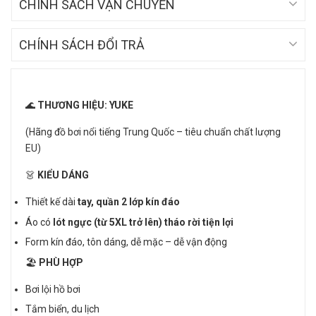
CHÍNH SÁCH VẬN CHUYỂN
CHÍNH SÁCH ĐỔI TRẢ
🌊
THƯƠNG HIỆU: YUKE
(Hãng đồ bơi nổi tiếng Trung Quốc – tiêu chuẩn chất lượng
EU)
👗
KIỂU DÁNG
Thiết kế dài
tay, quần 2 lớp kín đáo
Áo có
lót ngực (từ 5XL trở lên) tháo rời tiện lợi
Form kín đáo, tôn dáng, dễ mặc – dễ vận động
🏖
PHÙ HỢP
Bơi lội hồ bơi
Tắm biển, du lịch