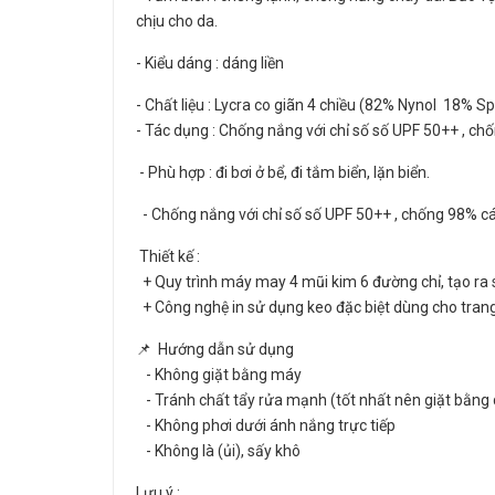
chịu cho da.
- Kiểu dáng : dáng liền
- Chất liệu : Lycra co giãn 4 chiều (82% Nynol 18% S
- Tác dụng : Chống nắng với chỉ số số UPF 50++ , chố
- Phù hợp : đi bơi ở bể, đi tắm biển, lặn biển.
- Chống nắng với chỉ số số UPF 50++ , chống 98% các
Thiết kế :
+ Quy trình máy may 4 mũi kim 6 đường chỉ, tạo ra s
+ Công nghệ in sử dụng keo đặc biệt dùng cho trang
📌 Hướng dẫn sử dụng
- Không giặt bằng máy
- Tránh chất tẩy rửa mạnh (tốt nhất nên giặt bằng 
- Không phơi dưới ánh nắng trực tiếp
- Không là (ủi), sấy khô
Lưu ý :