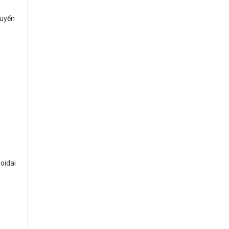
huyển
oidai