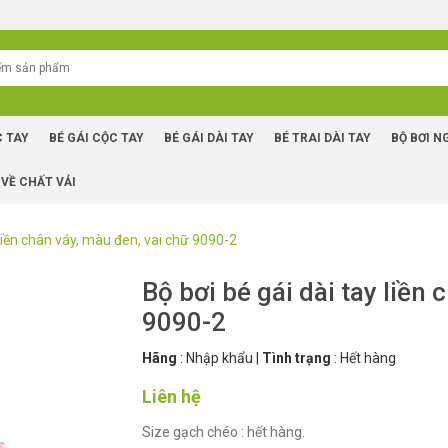
C TAY
BÉ GÁI CỘC TAY
BÉ GÁI DÀI TAY
BÉ TRAI DÀI TAY
BỘ BƠI N
 VỀ CHẤT VẢI
 liền chân váy, màu đen, vai chữ 9090-2
Bộ bơi bé gái dài tay liền
9090-2
Hãng
:
Nhập khẩu
|
Tình trạng
:
Hết hàng
Liên hệ
Size gạch chéo : hết hàng.