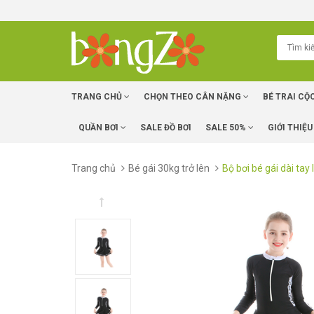
TRANG CHỦ
CHỌN THEO CÂN NẶNG
BÉ TRAI CỘ
QUẦN BƠI
SALE ĐỒ BƠI
SALE 50%
GIỚI THIỆU
Trang chủ
Bé gái 30kg trở lên
Bộ bơi bé gái dài tay