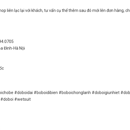
op liên lạc lại với khách, tư vấn cụ thể thêm sau đó mới lên đơn hàng, c
994.0705
Ba Đình-Hà Nội
ốc
doboidai #boboidibien #boboichonglanh #doboigiunhiet #dob
 #doboi #wetsuit