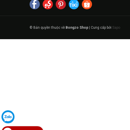
© Bản quyền thuộc về
Bongzo Shop
|
Cung cấp bởi
Sapo