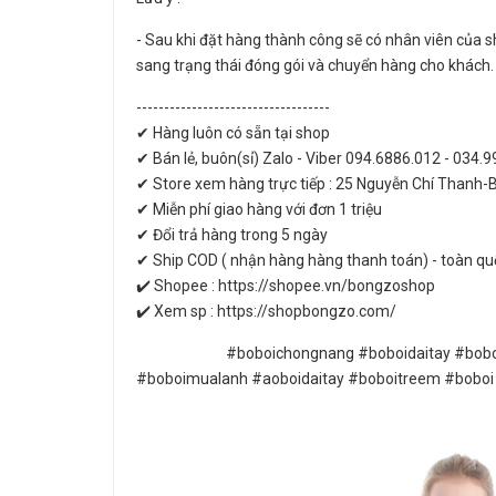
- Sau khi đặt hàng thành công sẽ có nhân viên của sh
sang trạng thái đóng gói và chuyển hàng cho khách.
-----------------------------------
✔ Hàng luôn có sẵn tại shop
✔ Bán lẻ, buôn(sỉ) Zalo - Viber 094.6886.012 - 034.
✔ Store xem hàng trực tiếp : 25 Nguyễn Chí Thanh-
✔ Miễn phí giao hàng với đơn 1 triệu
✔ Đổi trả hàng trong 5 ngày
✔ Ship COD ( nhận hàng hàng thanh toán) - toàn qu
✔️ Shopee : https://shopee.vn/bongzoshop
✔️ Xem sp : https://shopbongzo.com/
#boboichongnang #boboidaitay #boboichobe #
#boboimualanh #aoboidaitay #boboitreem #boboi