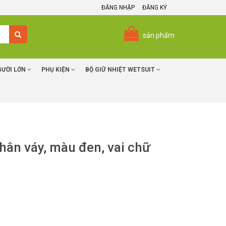
ĐĂNG NHẬP
ĐĂNG KÝ
sản phẩm
GƯỜI LỚN
PHỤ KIỆN
BỘ GIỮ NHIỆT WETSUIT
 chân váy, màu đen, vai chữ