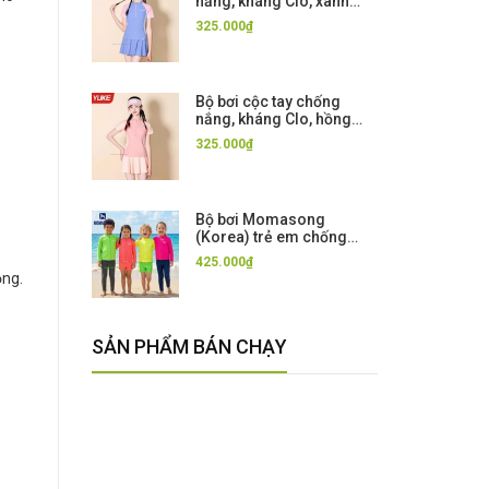
nắng, kháng Clo, xanh
hồng chân váy rời Yuke,
325.000₫
UPF 50+
Bộ bơi cộc tay chống
nắng, kháng Clo, hồng
chân váy rời Yuke, UPF
325.000₫
50+
Bộ bơi Momasong
(Korea) trẻ em chống
nắng UPF50++, mẫu mới,
425.000₫
kháng Clo, co giãn
ộng.
SẢN PHẨM BÁN CHẠY