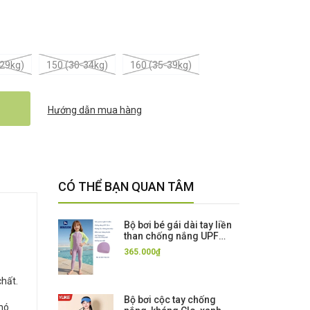
-29kg)
150 (30-34kg)
160 (35-39kg)
Hướng dẫn mua hàng
CÓ THỂ BẠN QUAN TÂM
Bộ bơi bé gái dài tay liền
than chống nắng UPF
50++ kháng Clo màu tím
365.000₫
Momasong (Korea)
chất.
Bộ bơi cộc tay chống
khó