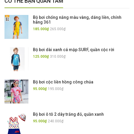
CÓ THỂ BẠN QUAN TÂM
Bộ bơi chống nắng màu vàng, dáng liền, chính
hãng 361
185.000₫
265.000₫
Bộ bơi dài xanh cá mập SURF, quần cộc rời
125.000₫
310.000₫
Bộ bơi cộc liền hồng công chúa
95.000₫
195.000₫
Bộ bơi ô tô 2 dây trắng đỏ, quần xanh
95.000₫
240.000₫