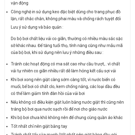
vận động
Công nghệ in sử dụng keo đặc biệt dùng cho trang phục đồ
lặn, rất chắc chắn, không phai màu và chống rách tuyệt đối
Lưu ý sử dụng và bảo quản :
Do bộ bơi chất liệu vải co giãn, thường có nhiều màu sắc sặc
sỡ khác nhau. Để tăng tuổi thọ, tính năng cũng như mẫu mã
của bộ bơi, khi sử dụng nên lưu ý những điều sau :
Tránh các hoạt động có ma sát cao như cầu trượt,.. vì chất
vải tự nhiên co giãn nhiều rất dễ làm hỏng kết cấu sợi vải
Khi bơi xong nên giặt càng sớm càng tốt, vì nước biển có
muối, bể bơi có chất clo, kem chống nắng, các loại dầu đều
có thể làm giảm tính đàn hồi của vải bơi
Nếu không có điều kiện giặt luôn bằng nước giặt thì cũng nên
tráng bộ bơi qua nước sạch rồi để nơi cho giáo nước
Khi bộ bơi chưa khô không nên để chung cùng quần áo khác
Tốt nhất chỉ nên giặt bằng tay
Tránh chất tẩy rửa mạnh (tốt nhất nên giặt bằng dầu gội