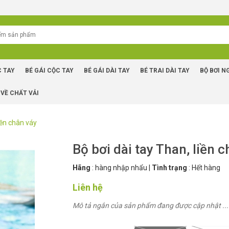
C TAY
BÉ GÁI CỘC TAY
BÉ GÁI DÀI TAY
BÉ TRAI DÀI TAY
BỘ BƠI N
 VỀ CHẤT VẢI
iền chân váy
Bộ bơi dài tay Than, liền 
Hãng
:
hàng nhập nhẩu
|
Tình trạng
:
Hết hàng
Liên hệ
Mô tả ngắn của sản phẩm đang được cập nhật ...