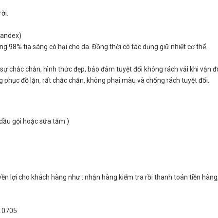
ời.
Spandex)
ng 98% tia sáng có hại cho da. Đồng thời có tác dụng giữ nhiệt cơ thể.
sự chắc chắn, hình thức đẹp, bảo đảm tuyệt đối không rách vải khi vận đ
 phục đồ lặn, rất chắc chắn, không phai màu và chống rách tuyệt đối.
dầu gội hoặc sữa tắm )
n lợi cho khách hàng như : nhận hàng kiểm tra rồi thanh toán tiền hàng
4.0705