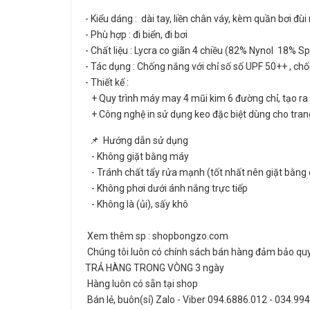
- Kiểu dáng : dài tay, liền chân váy, kèm quần bơi đùi r
- Phù hợp : đi biển, đi bơi
- Chất liệu : Lycra co giãn 4 chiều (82% Nynol 18% 
- Tác dụng : Chống nắng với chỉ số số UPF 50++ , chố
- Thiết kế :
+ Quy trình máy may 4 mũi kim 6 đường chỉ, tạo ra 
+ Công nghệ in sử dụng keo đặc biệt dùng cho trang
📌 Hướng dẫn sử dụng
- Không giặt bằng máy
- Tránh chất tẩy rửa mạnh (tốt nhất nên giặt bằng 
- Không phơi dưới ánh nắng trực tiếp
- Không là (ủi), sấy khô
Xem thêm sp : shopbongzo.com
Chúng tôi luôn có chính sách bán hàng đảm bảo quyề
TRẢ HÀNG TRONG VÒNG 3 ngày
Hàng luôn có sẵn tại shop
Bán lẻ, buôn(sỉ) Zalo - Viber 094.6886.012 - 034.99