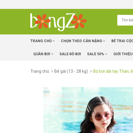
TRANG CHỦ
CHỌN THEO CÂN NẶNG
BÉ TRAI CỘ
QUẦN BƠI
SALE ĐỒ BƠI
SALE 50%
GIỚI THIỆU
Trang chủ
Bé gái (13 - 28 kg)
Bộ bơi dài tay Than, l