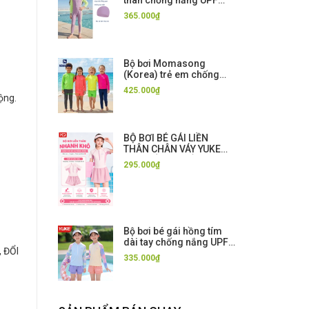
than chống nắng UPF
50++ kháng Clo màu tím
365.000₫
Momasong (Korea)
Bộ bơi Momasong
(Korea) trẻ em chống
nắng UPF50++, mẫu mới,
425.000₫
kháng Clo, co giãn
ộng.
BỘ BƠI BÉ GÁI LIỀN
THÂN CHÂN VÁY YUKE
CAO CẤP – CHỐNG
295.000₫
NẮNG – NHANH KHÔ –
CO GIÃN 4 CHIỀU
Bộ bơi bé gái hồng tím
dài tay chống nắng UPF
, ĐỔI
50+, kháng Clo, quần 2
335.000₫
lớp Yuke