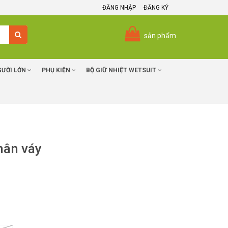
ĐĂNG NHẬP
ĐĂNG KÝ
sản phẩm
GƯỜI LỚN
PHỤ KIỆN
BỘ GIỮ NHIỆT WETSUIT
chân váy