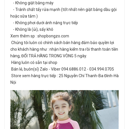
- Không giặt bằng máy
- Tránh chất tẩy rửa mạnh (tốt nhất nên giặt bằng dầu gội
hoặc sữa tắm )
- Không phơi dưới ánh nắng trực tiếp
- Không là (ủi), sấy khô
Xem thêm sp : shopbongzo.com
Chúng tôi luôn có chính sách bán hàng đảm bảo quyền lợi
cho khách hàng như : nhận hàng kiểm tra rồi thanh toán tiền
hàng, ĐỔI TRẢ HÀNG TRONG VÒNG 5 ngày.
Hàng luôn có sẵn tại shop
Bán lẻ, buôn(sỉ) Zalo - Viber 094.6886.012 - 034.994.0705
Store xem hàng trực tiếp : 25 Nguyễn Chí Thanh-Ba Đình-Hà
Nội