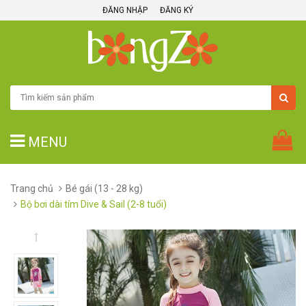
ĐĂNG NHẬP
ĐĂNG KÝ
MENU
Trang chủ
Bé gái (13 - 28 kg)
Bộ bơi dài tím Dive & Sail (2-8 tuổi)