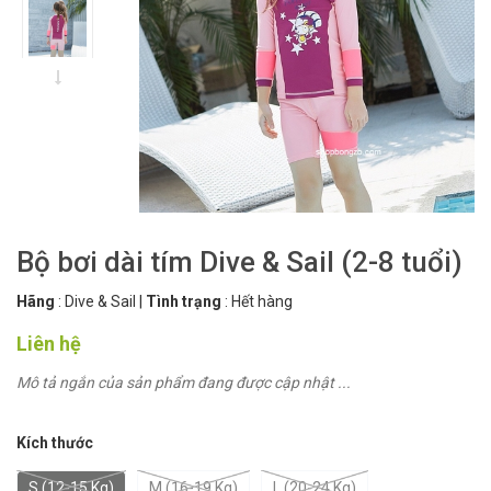
Bộ bơi dài tím Dive & Sail (2-8 tuổi)
Hãng
:
Dive & Sail
|
Tình trạng
:
Hết hàng
Liên hệ
Mô tả ngắn của sản phẩm đang được cập nhật ...
Kích thước
S (12-15 Kg)
M (16-19 Kg)
L (20-24 Kg)