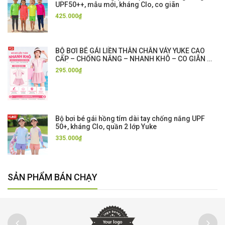
UPF50++, mẫu mới, kháng Clo, co giãn
425.000₫
BỘ BƠI BÉ GÁI LIỀN THÂN CHÂN VÁY YUKE CAO
CẤP – CHỐNG NẮNG – NHANH KHÔ – CO GIÃN 4
CHIỀU
295.000₫
Bộ bơi bé gái hồng tím dài tay chống nắng UPF
50+, kháng Clo, quần 2 lớp Yuke
335.000₫
SẢN PHẨM BÁN CHẠY