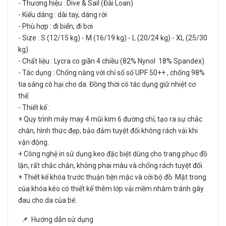
- Thương hiệu : Dive & Sail (Đài Loan)
- Kiểu dáng : dài tay, dáng rời
- Phù hợp : đi biển, đi bơi
- Size : S (12/15 kg) - M (16/19 kg) - L (20/24 kg) - XL (25/30
kg)
- Chất liệu : Lycra co giãn 4 chiều (82% Nynol 18% Spandex)
- Tác dụng : Chống nắng với chỉ số số UPF 50++ , chống 98%
tia sáng có hại cho da. Đồng thời có tác dụng giữ nhiệt cơ
thể.
- Thiết kế :
+ Quy trình máy may 4 mũi kim 6 đường chỉ, tạo ra sự chắc
chắn, hình thức đẹp, bảo đảm tuyệt đối không rách vải khi
vận động.
+ Công nghệ in sử dụng keo đặc biệt dùng cho trang phục đồ
lặn, rất chắc chắn, không phai màu và chống rách tuyệt đối.
+ Thiết kế khóa trước thuận tiện mặc và cởi bộ đồ. Mặt trong
của khóa kéo có thiết kế thêm lớp vải mềm nhằm tránh gây
đau cho da của bé.
📌 Hướng dẫn sử dụng