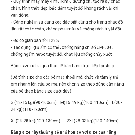
- Quy trình máy may 4 mũi kim 6 đường chỉ, tạo ra sự chắc
chắn, hình thức đẹp, bảo đảm tuyệt đối không rách vải khi
vận động.
- Công nghệ in sử dụng keo đặc biệt dùng cho trang phục đồ
lặn, rất chắc chắn, không phai màu và chống rách tuyệt đối.
- Độ co giãn đàn hồi 128%
- Tác dụng : giữ ấm cơ thể , chống nắng chỉ số UPF50+ ,
chống ngấm nước tuyệt đối, chất liệu chống chầy xước.
Bảng size rút ra qua thực tế bán hàng trực tiếp tại shop.
(Đã tính size cho các bé mặc thoải mái chút, và tâm lý trẻ
em nhanh lớn của bố mẹ, nên chọn size theo đúng cân nặng
của bé theo bảng size dưới đây)
S (12-15 kg)(90-100cm) M(16-19 kg)(100-110cm) L(20-
24 kg)(110-120cm)
XL(24-28 kg)(120-130cm) 2XL(28-33 kg)(130-140cm)
Bảng size này thường sẽ nhỏ hơn so với size của hãng