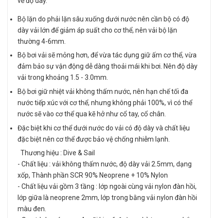
về độ dày.
Bộ lặn do phải lặn sâu xuống dưới nước nên cần bộ có độ
dày vải lớn để giảm áp suất cho cơ thể, nên vải bộ lặn
thường 4-6mm.
Bộ bơi vải sẽ mỏng hơn, để vừa tác dụng giữ ấm cơ thể, vừa
đảm bảo sự vận động dễ dàng thoải mái khi bơi. Nên độ dày
vải trong khoảng 1.5 - 3.0mm.
Bộ bơi giữ nhiệt vải không thấm nước, nên hạn chế tối đa
nước tiếp xúc với cơ thể, nhưng không phải 100%, vì có thể
nước sẽ vào cơ thể qua kẽ hở như cổ tay, cổ chân.
Đặc biệt khi cơ thể dưới nước do vải có độ dày và chất liệu
đặc biệt nên cơ thể được bảo vệ chống nhiễm lạnh.
Thương hiệu : Dive & Sail
- Chất liệu : vải không thấm nước, độ dày vải 2.5mm, dạng
xốp, Thành phần SCR 90% Neoprene + 10% Nylon
- Chất liệu vải gồm 3 tầng : lớp ngoài cùng vải nylon đàn hồi,
lớp giữa là neoprene 2mm, lớp trong bằng vải nylon đàn hồi
màu đen.