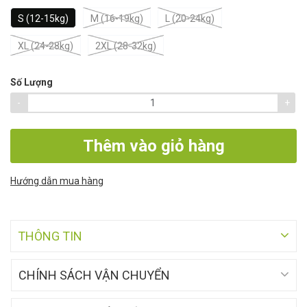
S (12-15kg)
M (16-19kg)
L (20-24kg)
XL (24-28kg)
2XL (28-32kg)
Số Lượng
-
+
Thêm vào giỏ hàng
Hướng dẫn mua hàng
THÔNG TIN
CHÍNH SÁCH VẬN CHUYỂN