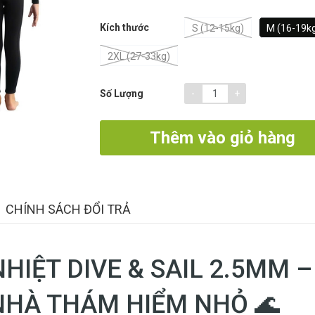
Kích thước
S (12-15kg)
M (16-19k
2XL (27-33kg)
-
+
Số Lượng
Thêm vào giỏ hàng
CHÍNH SÁCH ĐỔI TRẢ
NHIỆT DIVE & SAIL 2.5MM –
NHÀ THÁM HIỂM NHỎ 🌊