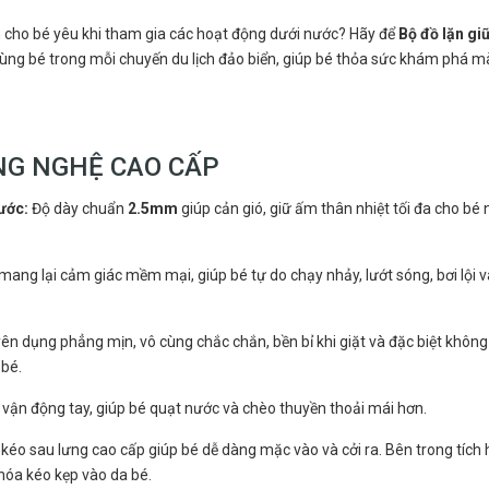
n cho bé yêu khi tham gia các hoạt động dưới nước? Hãy để
Bộ đồ lặn gi
ng bé trong mỗi chuyến du lịch đảo biển, giúp bé thỏa sức khám phá m
NG NGHỆ CAO CẤP
ước:
Độ dày chuẩn
2.5mm
giúp cản gió, giữ ấm thân nhiệt tối đa cho bé
 mang lại cảm giác mềm mại, giúp bé tự do chạy nhảy, lướt sóng, bơi lội v
 dụng phẳng mịn, vô cùng chắc chắn, bền bỉ khi giặt và đặc biệt không
 bé.
vận động tay, giúp bé quạt nước và chèo thuyền thoải mái hơn.
kéo sau lưng cao cấp giúp bé dễ dàng mặc vào và cởi ra. Bên trong tích
khóa kéo kẹp vào da bé.