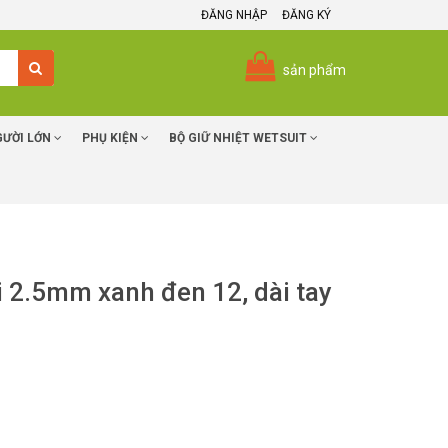
ĐĂNG NHẬP
ĐĂNG KÝ
sản phẩm
GƯỜI LỚN
PHỤ KIỆN
BỘ GIỮ NHIỆT WETSUIT
ải 2.5mm xanh đen 12, dài tay