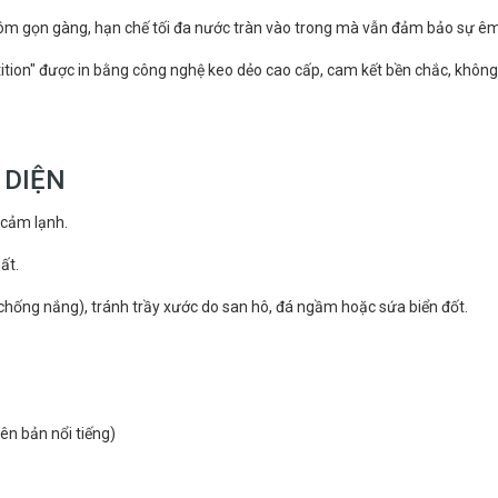
ôm gọn gàng, hạn chế tối đa nước tràn vào trong mà vẫn đảm bảo sự êm
tion" được in bằng công nghệ keo dẻo cao cấp, cam kết bền chắc, không
 DIỆN
 cảm lạnh.
ất.
(chống nắng), tránh trầy xước do san hô, đá ngầm hoặc sứa biển đốt.
ên bản nổi tiếng)