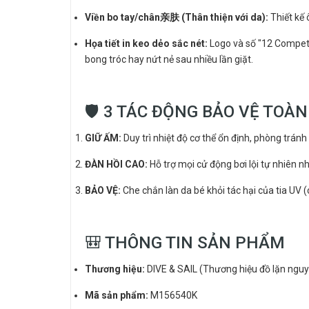
Viền bo tay/chân亲肤 (Thân thiện với da):
Thiết kế 
Họa tiết in keo dẻo sắc nét:
Logo và số "12 Competi
bong tróc hay nứt nẻ sau nhiều lần giặt.
🛡️ 3 TÁC ĐỘNG BẢO VỆ TOÀN
GIỮ ẤM:
Duy trì nhiệt độ cơ thể ổn định, phòng tránh
ĐÀN HỒI CAO:
Hỗ trợ mọi cử động bơi lội tự nhiên nh
BẢO VỆ:
Che chắn làn da bé khỏi tác hại của tia UV 
🎒 THÔNG TIN SẢN PHẨM
Thương hiệu:
DIVE & SAIL (Thương hiệu đồ lặn nguy
Mã sản phẩm:
M156540K