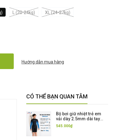
g)
L (20-24kg)
XL (24-27kg)
Hướng dẫn mua hàng
CÓ THỂ BẠN QUAN TÂM
Bộ bơi giữ nhiệt trẻ em
vải dày 2.5mm dài tay
dáng liền màu xanh đen
545.000₫
Dive & Sail