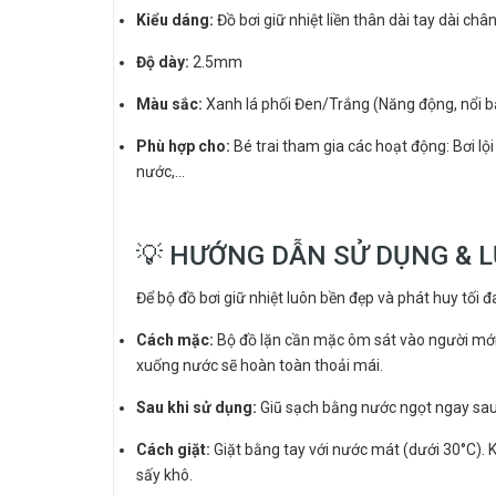
Kiểu dáng:
Đồ bơi giữ nhiệt liền thân dài tay dài châ
Độ dày:
2.5mm
Màu sắc:
Xanh lá phối Đen/Trắng (Năng động, nổi bậ
Phù hợp cho:
Bé trai tham gia các hoạt động: Bơi lộ
nước,...
💡 HƯỚNG DẪN SỬ DỤNG & L
Để bộ đồ bơi giữ nhiệt luôn bền đẹp và phát huy tối 
Cách mặc:
Bộ đồ lặn cần mặc ôm sát vào người mới 
xuống nước sẽ hoàn toàn thoải mái.
Sau khi sử dụng:
Giũ sạch bằng nước ngọt ngay sau k
Cách giặt:
Giặt bằng tay với nước mát (dưới 30°C). 
sấy khô.