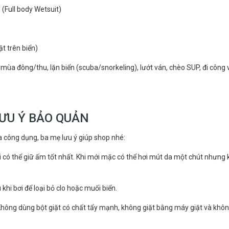
n (Full body Wetsuit)
t trên biển)
i mùa đông/thu, lặn biển (scuba/snorkeling), lướt ván, chèo SUP, đi công 
ƯU Ý BẢO QUẢN
đa công dụng, ba mẹ lưu ý giúp shop nhé:
có thể giữ ấm tốt nhất. Khi mới mặc có thể hơi mút da một chút nhưng 
hi bơi để loại bỏ clo hoặc muối biển.
Không dùng bột giặt có chất tẩy mạnh, không giặt bằng máy giặt và khô