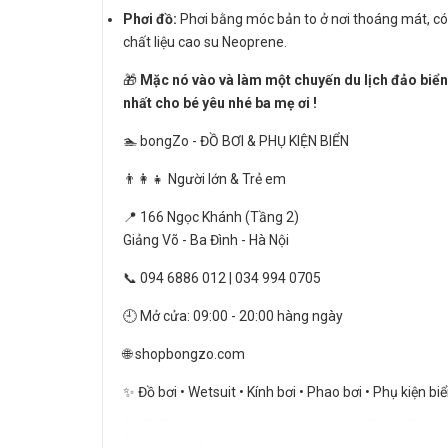
Phơi đồ:
Phơi bằng móc bản to ở nơi thoáng mát, có
chất liệu cao su Neoprene.
🎁
Mặc nó vào và làm một chuyến du lịch đảo biển
nhất cho bé yêu nhé ba mẹ ơi !
🏊 bongZo - ĐỒ BƠI & PHỤ KIỆN BIỂN
👨‍👩‍👧 Người lớn & Trẻ em
📍 166 Ngọc Khánh (Tầng 2)
Giảng Võ - Ba Đình - Hà Nội
📞 094 6886 012 | 034 994 0705
🕘 Mở cửa: 09:00 - 20:00 hàng ngày
🌐 shopbongzo.com
✨ Đồ bơi • Wetsuit • Kính bơi • Phao bơi • Phụ kiện bi