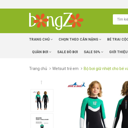
TRANG CHỦ
CHỌN THEO CÂN NẶNG
BÉ TRAI CỘ
QUẦN BƠI
SALE ĐỒ BƠI
SALE 50%
GIỚI THIỆU
Trang chủ
Wetsuit trẻ em
Bộ bơi giữ nhiệt cho bé v