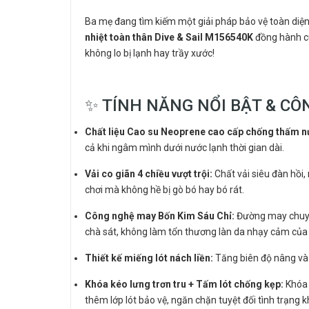
Ba mẹ đang tìm kiếm một giải pháp bảo vệ toàn diệ
nhiệt toàn thân Dive & Sail M156540K
đồng hành cù
không lo bị lạnh hay trầy xước!
✨ TÍNH NĂNG NỔI BẬT & CÔ
Chất liệu Cao su Neoprene cao cấp chống thấm n
cả khi ngâm mình dưới nước lạnh thời gian dài.
Vải co giãn 4 chiều vượt trội:
Chất vải siêu đàn hồi,
chơi mà không hề bị gò bó hay bó rát.
Công nghệ may Bốn Kim Sáu Chỉ:
Đường may chuyên
chà sát, không làm tổn thương làn da nhạy cảm của
Thiết kế miếng lót nách liền:
Tăng biên độ nâng và 
Khóa kéo lưng trơn tru + Tấm lót chống kẹp:
Khóa 
thêm lớp lót bảo vệ, ngăn chặn tuyệt đối tình trạng 