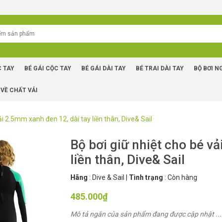
C TAY
BÉ GÁI CỘC TAY
BÉ GÁI DÀI TAY
BÉ TRAI DÀI TAY
BỘ BƠI N
 VỀ CHẤT VẢI
ải 2.5mm xanh đen 12, dài tay liền thân, Dive& Sail
Bộ bơi giữ nhiệt cho bé v
liền thân, Dive& Sail
Hãng
:
Dive & Sail
|
Tình trạng
:
Còn hàng
485.000₫
Mô tả ngắn của sản phẩm đang được cập nhật ...