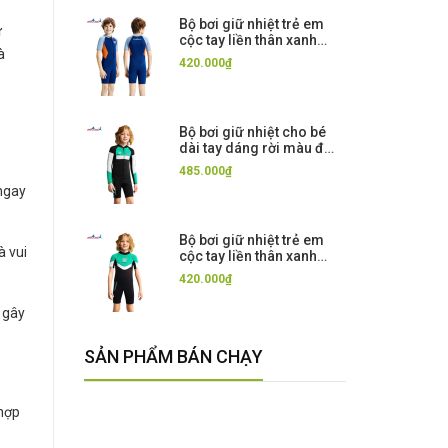
Bộ bơi giữ nhiệt trẻ em
ữ
cộc tay liền thân xanh
à
cam vải dày 2.5mm,
420.000₫
Dive&Sail
Bộ bơi giữ nhiệt cho bé
dài tay dáng rời màu đen
xanh 12 vải dày 2.5mm
485.000₫
Dive& Sail
 ngay
Bộ bơi giữ nhiệt trẻ em
à vui
cộc tay liền thân xanh
đen 12, vải dày 2.5mm,
420.000₫
Dive&Sail
 gây
SẢN PHẨM BÁN CHẠY
 hợp