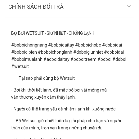
CHÍNH SÁCH ĐỔI TRẢ
BỘ BƠI WETSUIT -GIỮ NHIỆT -CHỐNG LẠNH
#boboichongnang #boboidaitay #boboichobe #doboidai
#boboidibien #boboichonglanh #doboigiunhiet #doboidai
#boboimualanh #aoboidaitay #boboitreem #boboi #doboi
#wetsuit
Tại sao phải dùng bộ Wetsuit :
- Bơi khi thời tiết lạnh, đã mặc bộ bơi vải mỏng mà
vẫn thường xuyên cảm thấy lạnh.
- Người có thể trạng yếu dễ nhiễm lạnh khi xuống nước.
Bộ Wetsuit giữ nhiệt luôn là giải pháp cho bạn và người
thân của mình, trọn vẹn trong những chuyến đi.