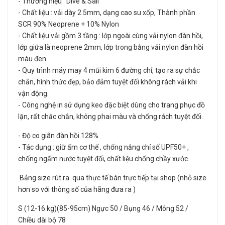
- Thương hiệu : Dive & Sail
- Chất liệu : vải dày 2.5mm, dạng cao su xốp, Thành phần
SCR 90% Neoprene + 10% Nylon
- Chất liệu vải gồm 3 tầng : lớp ngoài cùng vải nylon đàn hồi,
lớp giữa là neoprene 2mm, lớp trong bằng vải nylon đàn hồi
màu đen
- Quy trình máy may 4 mũi kim 6 đường chỉ, tạo ra sự chắc
chắn, hình thức đẹp, bảo đảm tuyệt đối không rách vải khi
vận động.
- Công nghệ in sử dụng keo đặc biệt dùng cho trang phục đồ
lặn, rất chắc chắn, không phai màu và chống rách tuyệt đối.
- Độ co giãn đàn hồi 128%
- Tác dụng : giữ ấm cơ thể , chống nắng chỉ số UPF50+ ,
chống ngấm nước tuyệt đối, chất liệu chống chầy xước.
Bảng size rút ra qua thực tế bán trực tiếp tại shop (nhỏ size
hơn so với thông số của hãng đưa ra )
S (12-16 kg)(85-95cm) Ngực 50 / Bụng 46 / Mông 52 /
Chiều dài bộ 78