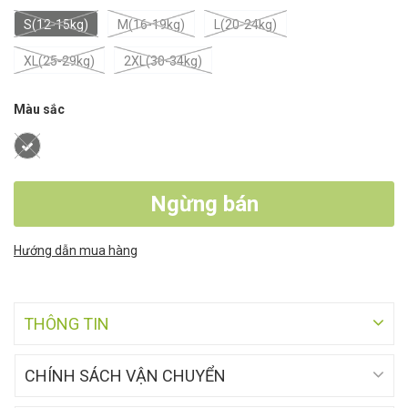
S(12-15kg)
M(16-19kg)
L(20-24kg)
XL(25-29kg)
2XL(30-34kg)
Màu sắc
Ngừng bán
Hướng dẫn mua hàng
THÔNG TIN
CHÍNH SÁCH VẬN CHUYỂN