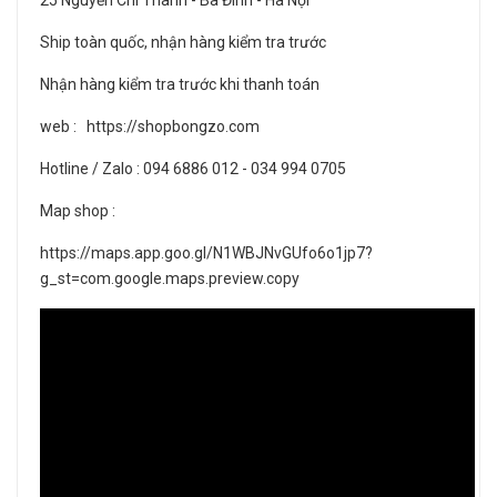
25 Nguyễn Chí Thanh - Ba Đình - Hà Nội
Ship toàn quốc, nhận hàng kiểm tra trước
Nhận hàng kiểm tra trước khi thanh toán
web : https://shopbongzo.com
Hotline / Zalo : 094 6886 012 - 034 994 0705
Map shop :
https://maps.app.goo.gl/N1WBJNvGUfo6o1jp7?
g_st=com.google.maps.preview.copy