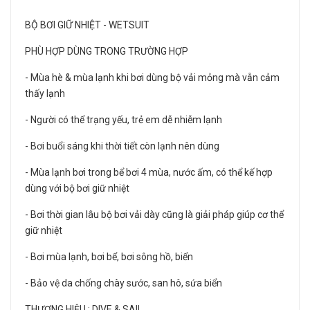
BỘ BƠI GIỮ NHIỆT - WETSUIT
PHÙ HỢP DÙNG TRONG TRƯỜNG HỢP
- Mùa hè & mùa lạnh khi bơi dùng bộ vải mỏng mà vẫn cảm
thấy lạnh
- Người có thể trạng yếu, trẻ em dễ nhiễm lạnh
- Bơi buổi sáng khi thời tiết còn lạnh nên dùng
- Mùa lạnh bơi trong bể bơi 4 mùa, nước ấm, có thể kế hợp
dùng với bộ bơi giữ nhiệt
- Bơi thời gian lâu bộ bơi vải dày cũng là giải pháp giúp cơ thể
giữ nhiệt
- Bơi mùa lạnh, bơi bể, bơi sông hồ, biển
- Bảo vệ da chống chày sước, san hô, sứa biển
THƯƠNG HIỆU : DIVE & SAIL