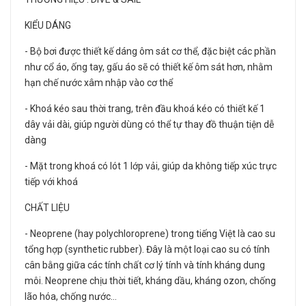
KIỂU DÁNG
- Bộ bơi được thiết kế dáng ôm sát cơ thể, đặc biệt các phần
như cổ áo, ống tay, gấu áo sẽ có thiết kế ôm sát hơn, nhằm
hạn chế nước xâm nhập vào cơ thể
- Khoá kéo sau thời trang, trên đầu khoá kéo có thiết kế 1
dây vải dài, giúp người dùng có thể tự thay đồ thuận tiện dễ
dàng
- Mặt trong khoá có lót 1 lớp vải, giúp da không tiếp xúc trực
tiếp với khoá
CHẤT LIỆU
- Neoprene (hay polychloroprene) trong tiếng Việt là cao su
tổng hợp (synthetic rubber). Đây là một loại cao su có tính
cân bằng giữa các tính chất cơ lý tính và tính kháng dung
môi. Neoprene chịu thời tiết, kháng dầu, kháng ozon, chống
lão hóa, chống nước…