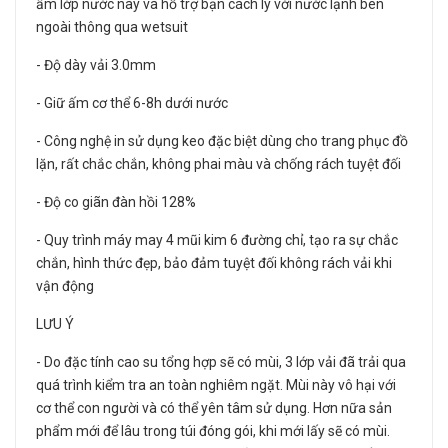
ấm lớp nước này và hỗ trợ bạn cách ly với nước lạnh bên
ngoài thông qua wetsuit
- Độ dày vải 3.0mm
- Giữ ấm cơ thể 6-8h dưới nước
- Công nghệ in sử dụng keo đặc biệt dùng cho trang phục đồ
lặn, rất chắc chắn, không phai màu và chống rách tuyệt đối
- Độ co giãn đàn hồi 128%
- Quy trình máy may 4 mũi kim 6 đường chỉ, tạo ra sự chắc
chắn, hình thức đẹp, bảo đảm tuyệt đối không rách vải khi
vận động
LƯU Ý
- Do đặc tính cao su tổng hợp sẽ có mùi, 3 lớp vải đã trải qua
quá trình kiểm tra an toàn nghiêm ngặt. Mùi này vô hại với
cơ thể con người và có thể yên tâm sử dụng. Hơn nữa sản
phẩm mới để lâu trong túi đóng gói, khi mới lấy sẽ có mùi.