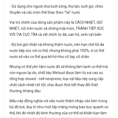
- Sử dụng cho người chơi lướt sóng, thợ lặn, lướt gió, chèo
thuyền và các môn thể thao theo "hệ" nước
Vai trò chính của dòng sản phẩm này là CÁCH NHIỆT, GIỮ
NHIỆT, nổi trên nước và chống mài mòn, TRÁNH TIẾP XÚC
VỚI TIA CỰC TÍM và vết chích từ đá, san hô, sinh vật biển
- Bộ bơi giữ nhiệt vải không thấm nước, nên hạn chế tối đa
nước tiếp xúc với cơ thể, nhưng không phải 100%, vì có thể
nước sẽ vào cơ thể qua kẽ hở như cổ tay, cổ chân.
Nhưng có thể yên tâm nước đó sẽ không làm lạnh cơ thể mà
còn ngược lại do, chất liệu Wetsuit được làm từ sợi cao su
tổng hợp closed - cell neoprene, loại vật liệu này cung cấp
chất cách nhiệt rất tốt, chịu được thời tiết thay đổi thất
thường, kháng dầu.
Điều này đồng nghĩa với việc nước thâm nhập vào bên trong
bộ đồ bơi, duy trì như một lớp màng mỏng bao bọc quanh cơ
thể, khi đó nhiệt độ bình thường của cơ thể sẽ khiến bạn làm