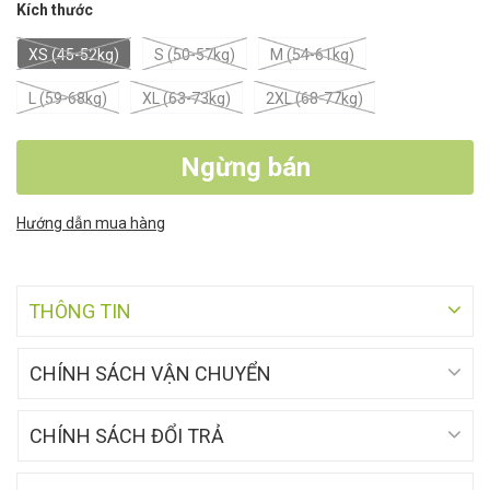
Kích thước
XS (45-52kg)
S (50-57kg)
M (54-61kg)
L (59-68kg)
XL (63-73kg)
2XL (68-77kg)
Ngừng bán
Hướng dẫn mua hàng
THÔNG TIN
CHÍNH SÁCH VẬN CHUYỂN
CHÍNH SÁCH ĐỔI TRẢ