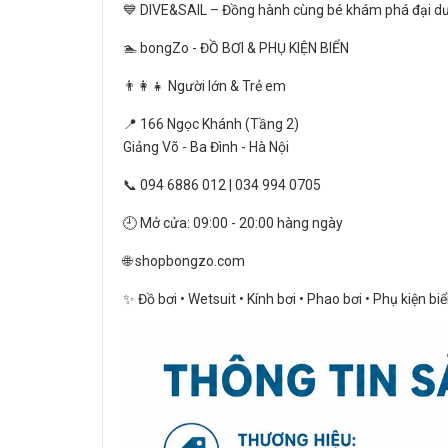
💙 DIVE&SAIL – Đồng hành cùng bé khám phá đại dươ
🏊 bongZo - ĐỒ BƠI & PHỤ KIỆN BIỂN
👨‍👩‍👧 Người lớn & Trẻ em
📍 166 Ngọc Khánh (Tầng 2)
Giảng Võ - Ba Đình - Hà Nội
📞 094 6886 012 | 034 994 0705
🕘 Mở cửa: 09:00 - 20:00 hàng ngày
🌐 shopbongzo.com
✨ Đồ bơi • Wetsuit • Kính bơi • Phao bơi • Phụ kiện bi