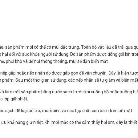
ne, sản phẩm mới có thể có mùi đặc trưng. Toàn bộ vật liệu đã trải qua q
 hại đối với sức khỏe người sử dụng. Do sản phẩm được đóng gói kín tro
hẹ, phơi khô và để nơi thông thoáng, mùi sẽ dần biến mất.
 nếp gấp hoặc nếp nhăn do được gấp gọn để vận chuyển. Đây là hiện tượ
 phẩm. Sau một thời gian sử dụng, các nếp nhăn sẽ tự giảm và biến mất
ơi và làm ướt sản phẩm bằng nước sạch trước khi xuống hồ hoặc xuống bi
 lớp giữ nhiệt.
ớc sạch để loại bỏ clo, muối biển và các tạp chất còn bám trên bề mặt.
i ưu khả năng giữ nhiệt. Khi mới mặc có thể cảm thấy hơi ôm, đây là thiết