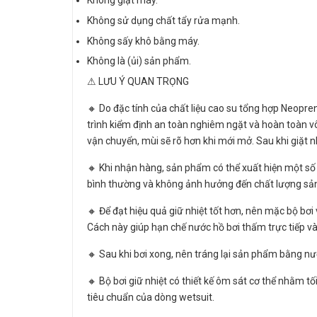
Không giặt máy.
Không sử dụng chất tẩy rửa mạnh.
Không sấy khô bằng máy.
Không là (ủi) sản phẩm.
⚠ LƯU Ý QUAN TRỌNG
🔸 Do đặc tính của chất liệu cao su tổng hợp Neopre
trình kiểm định an toàn nghiêm ngặt và hoàn toàn vô
vận chuyển, mùi sẽ rõ hơn khi mới mở. Sau khi giặt n
🔸 Khi nhận hàng, sản phẩm có thể xuất hiện một số
bình thường và không ảnh hưởng đến chất lượng sản
🔸 Để đạt hiệu quả giữ nhiệt tốt hơn, nên mặc bộ b
Cách này giúp hạn chế nước hồ bơi thấm trực tiếp vào
🔸 Sau khi bơi xong, nên tráng lại sản phẩm bằng nư
🔸 Bộ bơi giữ nhiệt có thiết kế ôm sát cơ thể nhằm tố
tiêu chuẩn của dòng wetsuit.