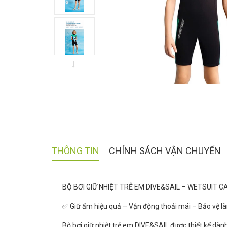
THÔNG TIN
CHÍNH SÁCH VẬN CHUYỂN
BỘ BƠI GIỮ NHIỆT TRẺ EM DIVE&SAIL – WETSUIT C
✅ Giữ ấm hiệu quả – Vận động thoải mái – Bảo vệ làn
Bộ bơi giữ nhiệt trẻ em DIVE&SAIL được thiết kế dành