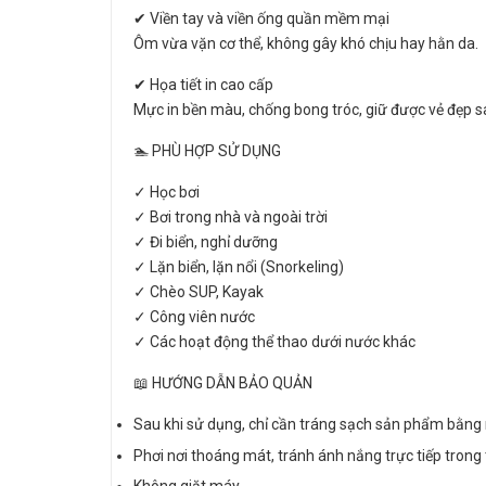
✔ Viền tay và viền ống quần mềm mại
Ôm vừa vặn cơ thể, không gây khó chịu hay hằn da.
✔ Họa tiết in cao cấp
Mực in bền màu, chống bong tróc, giữ được vẻ đẹp s
🏊 PHÙ HỢP SỬ DỤNG
✓ Học bơi
✓ Bơi trong nhà và ngoài trời
✓ Đi biển, nghỉ dưỡng
✓ Lặn biển, lặn nổi (Snorkeling)
✓ Chèo SUP, Kayak
✓ Công viên nước
✓ Các hoạt động thể thao dưới nước khác
📖 HƯỚNG DẪN BẢO QUẢN
Sau khi sử dụng, chỉ cần tráng sạch sản phẩm bằng
Phơi nơi thoáng mát, tránh ánh nắng trực tiếp trong t