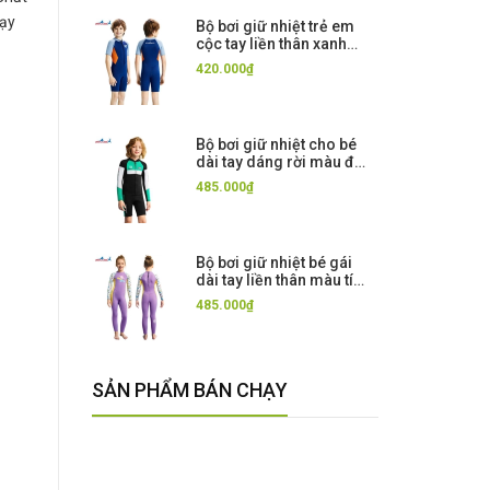
hạy
Bộ bơi giữ nhiệt trẻ em
cộc tay liền thân xanh
cam vải dày 2.5mm,
420.000₫
Dive&Sail
Bộ bơi giữ nhiệt cho bé
dài tay dáng rời màu đen
xanh 12 vải dày 2.5mm
485.000₫
Dive& Sail
Bộ bơi giữ nhiệt bé gái
dài tay liền thân màu tím
hình cá vải 2.5mm Dive&
485.000₫
Sail
SẢN PHẨM BÁN CHẠY