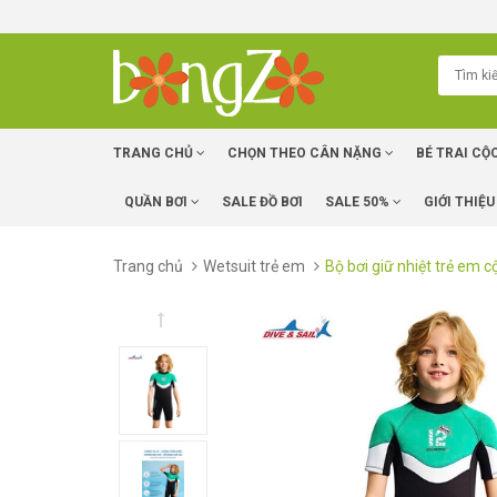
TRANG CHỦ
CHỌN THEO CÂN NẶNG
BÉ TRAI CỘ
QUẦN BƠI
SALE ĐỒ BƠI
SALE 50%
GIỚI THIỆU
Trang chủ
Wetsuit trẻ em
Bộ bơi giữ nhiệt trẻ em c