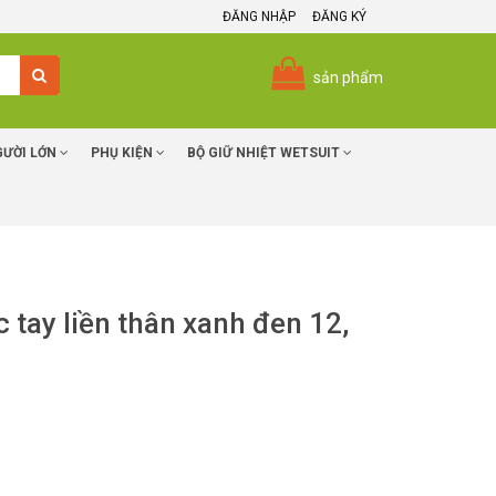
ĐĂNG NHẬP
ĐĂNG KÝ
sản phẩm
GƯỜI LỚN
PHỤ KIỆN
BỘ GIỮ NHIỆT WETSUIT
c tay liền thân xanh đen 12,