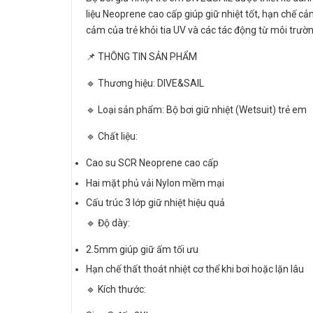
liệu Neoprene cao cấp giúp giữ nhiệt tốt, hạn chế cả
cảm của trẻ khỏi tia UV và các tác động từ môi trườ
📌 THÔNG TIN SẢN PHẨM
🔹 Thương hiệu: DIVE&SAIL
🔹 Loại sản phẩm: Bộ bơi giữ nhiệt (Wetsuit) trẻ em
🔹 Chất liệu:
Cao su SCR Neoprene cao cấp
Hai mặt phủ vải Nylon mềm mại
Cấu trúc 3 lớp giữ nhiệt hiệu quả
🔹 Độ dày:
2.5mm giúp giữ ấm tối ưu
Hạn chế thất thoát nhiệt cơ thể khi bơi hoặc lặn lâu
🔹 Kích thước: