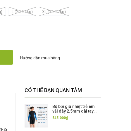
g)
L (20-24kg)
XL (24-27kg)
Hướng dẫn mua hàng
CÓ THỂ BẠN QUAN TÂM
Bộ bơi giữ nhiệt trẻ em
vải dày 2.5mm dài tay
dáng liền màu xanh đen
545.000₫
Dive & Sail
 Chất