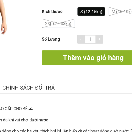
Kích thước
S (12-15kg)
M (16-19k
2XL (27-33kg)
-
+
Số Lượng
Thêm vào giỏ hàng
CHÍNH SÁCH ĐỔI TRẢ
AO CẤP CHO BÉ 🌊
 da khi vui chơi dưới nước
 riêng cho các bé yêu thích bơi lội, lặn biển và các hoạt động dưới nước.