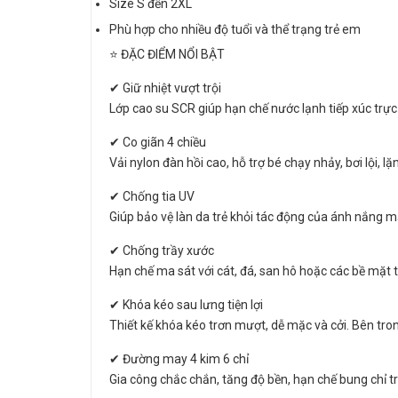
Size S đến 2XL
Phù hợp cho nhiều độ tuổi và thể trạng trẻ em
⭐ ĐẶC ĐIỂM NỔI BẬT
✔ Giữ nhiệt vượt trội
Lớp cao su SCR giúp hạn chế nước lạnh tiếp xúc trực ti
✔ Co giãn 4 chiều
Vải nylon đàn hồi cao, hỗ trợ bé chạy nhảy, bơi lội, 
✔ Chống tia UV
Giúp bảo vệ làn da trẻ khỏi tác động của ánh nắng mặt 
✔ Chống trầy xước
Hạn chế ma sát với cát, đá, san hô hoặc các bề mặt th
✔ Khóa kéo sau lưng tiện lợi
Thiết kế khóa kéo trơn mượt, dễ mặc và cởi. Bên tron
✔ Đường may 4 kim 6 chỉ
Gia công chắc chắn, tăng độ bền, hạn chế bung chỉ t