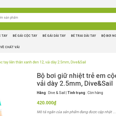
C TAY
BÉ GÁI CỘC TAY
BÉ GÁI DÀI TAY
BÉ TRAI DÀI TAY
BỘ BƠI N
 VỀ CHẤT VẢI
ộc tay liền thân xanh đen 12, vải dày 2.5mm, Dive&Sail
Bộ bơi giữ nhiệt trẻ em cộ
vải dày 2.5mm, Dive&Sail
Hãng
:
Dive & Sail
|
Tình trạng
:
Còn hàng
420.000₫
Mô tả ngắn của sản phẩm đang được cập nhật ...