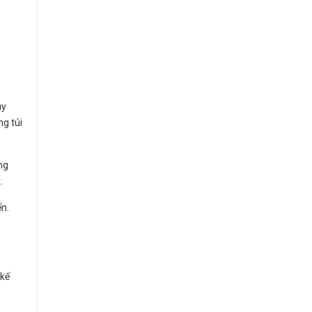
uy
ng túi
ng
.
ển.
 kế