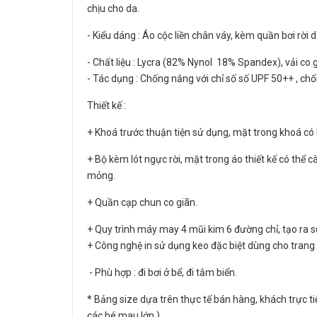
chịu cho da.
- Kiểu dáng : Áo cộc liền chân váy, kèm quần bơi rời d
- Chất liệu : Lycra (82% Nynol 18% Spandex), vải co g
- Tác dụng : Chống nắng với chỉ số số UPF 50++ , chố
Thiết kế :
+ Khoá trước thuận tiện sử dụng, mặt trong khoá có 
+ Bộ kèm lót ngực rời, mặt trong áo thiết kế có thể 
mỏng.
+ Quần cạp chun co giãn.
+ Quy trình máy may 4 mũi kim 6 đường chỉ, tạo ra s
+ Công nghệ in sử dụng keo đặc biệt dùng cho trang 
- Phù hợp : đi bơi ở bể, đi tắm biển.
* Bảng size dựa trên thực tế bán hàng, khách trực ti
các bé mau lớn )