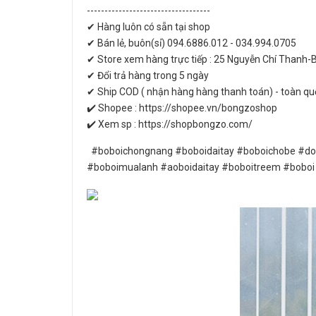
-----------------------------------
✔ Hàng luôn có sẵn tại shop
✔ Bán lẻ, buôn(sỉ) 094.6886.012 - 034.994.0705
✔ Store xem hàng trực tiếp : 25 Nguyễn Chí Thanh-
✔ Đổi trả hàng trong 5 ngày
✔ Ship COD ( nhận hàng hàng thanh toán) - toàn qu
✔️ Shopee : https://shopee.vn/bongzoshop
✔️ Xem sp : https://shopbongzo.com/
#boboichongnang #boboidaitay #boboichobe #dobo
#boboimualanh #aoboidaitay #boboitreem #boboi