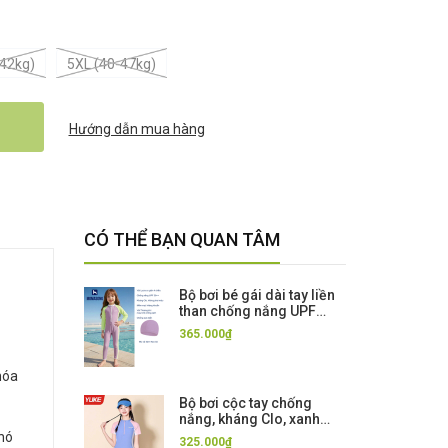
-42kg)
5XL (40-47kg)
Hướng dẫn mua hàng
CÓ THỂ BẠN QUAN TÂM
Bộ bơi bé gái dài tay liền
than chống nắng UPF
50++ kháng Clo màu tím
365.000₫
Momasong (Korea)
hóa
Bộ bơi cộc tay chống
nắng, kháng Clo, xanh
hồng chân váy rời Yuke,
khó
325.000₫