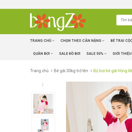
TRANG CHỦ
CHỌN THEO CÂN NẶNG
BÉ TRAI CỘ
QUẦN BƠI
SALE ĐỒ BƠI
SALE 50%
GIỚI THIỆU
Trang chủ
Bé gái 30kg trở lên
Bộ bơi bé gái hồng li