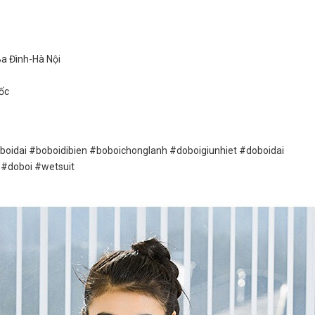
Ba Đình-Hà Nội
ốc
idai #boboidibien #boboichonglanh #doboigiunhiet #doboidai
 #doboi #wetsuit