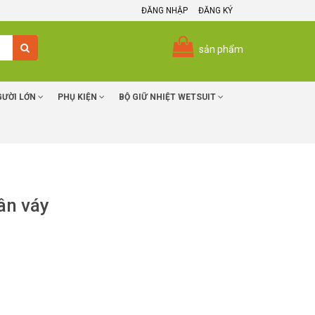
ĐĂNG NHẬP
ĐĂNG KÝ
sản phẩm
GƯỜI LỚN
PHỤ KIỆN
BỘ GIỮ NHIỆT WETSUIT
ân váy