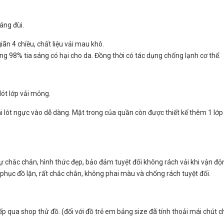
áng đùi.
iãn 4 chiều, chất liệu vải mau khô.
ng 98% tia sáng có hại cho da. Đồng thời có tác dụng chống lạnh cơ thể.
lót lớp vải mỏng.
cài lót ngực vào dễ dàng. Mặt trong của quần còn được thiết kế thêm 1 lớp
ự chắc chắn, hình thức đẹp, bảo đảm tuyệt đối không rách vải khi vận độ
phục đồ lặn, rất chắc chắn, không phai màu và chống rách tuyệt đối.
ếp qua shop thử đồ. (đối với đồ trẻ em bảng size đã tính thoải mái chút c