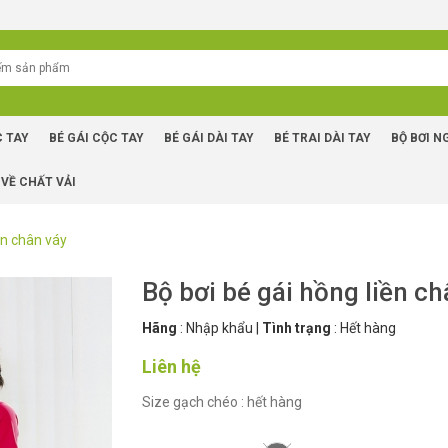
C TAY
BÉ GÁI CỘC TAY
BÉ GÁI DÀI TAY
BÉ TRAI DÀI TAY
BỘ BƠI N
 VỀ CHẤT VẢI
ền chân váy
Bộ bơi bé gái hồng liền ch
Hãng
:
Nhập khẩu
|
Tình trạng
:
Hết hàng
Liên hệ
Size gạch chéo : hết hàng