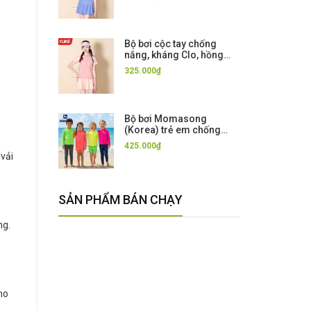
UPF 50+
Bộ bơi cộc tay chống
nắng, kháng Clo, hồng
chân váy rời Yuke, UPF
325.000₫
50+
Bộ bơi Momasong
(Korea) trẻ em chống
nắng UPF50++, mẫu mới,
425.000₫
kháng Clo, co giãn
 vải
SẢN PHẨM BÁN CHẠY
ng.
ho