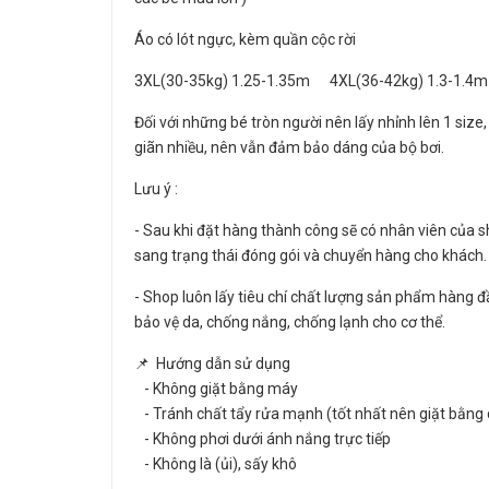
Áo có lót ngực, kèm quần cộc rời
3XL(30-35kg) 1.25-1.35m 4XL(36-42kg) 1.3-1.4
Đối với những bé tròn người nên lấy nhỉnh lên 1 size,
giãn nhiều, nên vẫn đảm bảo dáng của bộ bơi.
Lưu ý :
- Sau khi đặt hàng thành công sẽ có nhân viên của sh
sang trạng thái đóng gói và chuyển hàng cho khách.
- Shop luôn lấy tiêu chí chất lượng sản phẩm hàng đ
bảo vệ da, chống nắng, chống lạnh cho cơ thể.
📌 Hướng dẫn sử dụng
- Không giặt bằng máy
- Tránh chất tẩy rửa mạnh (tốt nhất nên giặt bằng 
- Không phơi dưới ánh nắng trực tiếp
- Không là (ủi), sấy khô