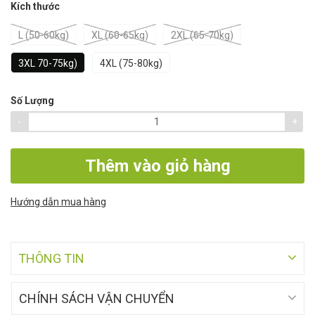
Kích thước
L (50-60kg)
XL (60-65kg)
2XL (65-70kg)
3XL 70-75kg)
4XL (75-80kg)
Số Lượng
-
+
Thêm vào giỏ hàng
Hướng dẫn mua hàng
THÔNG TIN
CHÍNH SÁCH VẬN CHUYỂN