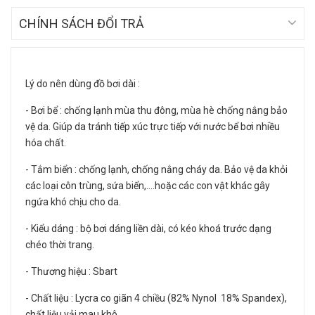
CHÍNH SÁCH ĐỔI TRẢ
Lý do nên dùng đồ bơi dài :
- Bơi bể : chống lạnh mùa thu đông, mùa hè chống nắng bảo
vệ da. Giúp da tránh tiếp xúc trực tiếp với nước bể bơi nhiều
hóa chất.
- Tắm biển : chống lạnh, chống nắng cháy da. Bảo vệ da khỏi
các loại côn trùng, sứa biển,....hoặc các con vật khác gây
ngứa khó chịu cho da.
- Kiểu dáng : bộ bơi dáng liền dài, có kéo khoá trước dạng
chéo thời trang.
- Thương hiệu : Sbart
- Chất liệu : Lycra co giãn 4 chiều (82% Nynol 18% Spandex),
chất liệu vải mau khô.