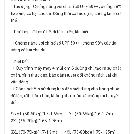
- Tác dụng : Chống nắng với chỉ số số UPF 50++ , chống 98%
tia sáng có hại cho da. Đồng thời có tác dụng chống lạnh cơ
thể.
- Phù hợp : đi bơi ở bể, đi tắm biển, lặn biển.
- Chống nắng với chỉ số số UPF 50++ , chống 98% các tia
sáng có hại cho da.
Thiết kế :
+ Quy trình máy may 4 mũi kim 6 đường chỉ, tạo ra sự chắc
chắn, hình thức đẹp, bảo đảm tuyệt đối không rách vải khi
vận động.
+ Công nghệ in sử dụng keo đặc biệt dùng cho trang phục
đồ lặn, rất chắc chắn, không phai màu và chống rách tuyệt
đối.
Size L (50-60kg)(1.5-1.65m) XL (60-65kg)(1.6-1.7m)
2XL (65-70kg)(1.65-1.75m)
3XL (70-75kg)(1.7-1.8m) 4XL (75-80kg)(1.75-1.85m)