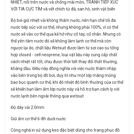
NHIỆT, nổi trên nước và chống mài mòn, TRÁNH TIẾP XÚC
VỚI TIA CỰC TÍM và vết chích từ đá, san hô, sinh vật biển
Bộ bơi giữ nhiệt vải không thấm nước, nên hạn chế tối đa
nước tiếp xúc với cơ thể, nhưng không phải 100%, vì có thể
nước sẽ vào cơ thể qua kẽ hở như cổ tay, cổ chân. Nhưng có
thể yên tâm nước đó sẽ không làm lạnh cơ thể mà còn
ngược lại do, chất liệu Wetsuit được làm từ sợi cao su tổng
hợp closed - cell neoprene, loại vật liệu này cung cấp chất
cách nhiệt rất tốt, chịu được thời tiết thay đổi thất thường,
kháng dầu. Điều này đồng nghĩa với việc nước thâm nhập
vào bên trong bộ đồ bơi, duy trì như một lớp màng mỏng
bao bọc quanh cơ thể, khi đó nhiệt độ bình thường của cơ thể
sẽ khiến bạn làm ấm lớp nước này và hỗ trợ bạn cách ly với
nước lạnh bên ngoài thông qua wetsuit
Độ dày vải 2.0mm
Giữ ấm cơ thể 6-8h dưới nước
Công nghệ in sử dụng keo đặc biệt dùng cho trang phục đồ