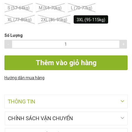
S (57-64kg)
M (64-70kg)
L (70-77kg)
XL (77-86kg)
2XL (86-95kg)
3XL (95-115kg)
Số Lượng
-
+
Thêm vào giỏ hàng
Hướng dẫn mua hàng
THÔNG TIN
CHÍNH SÁCH VẬN CHUYỂN