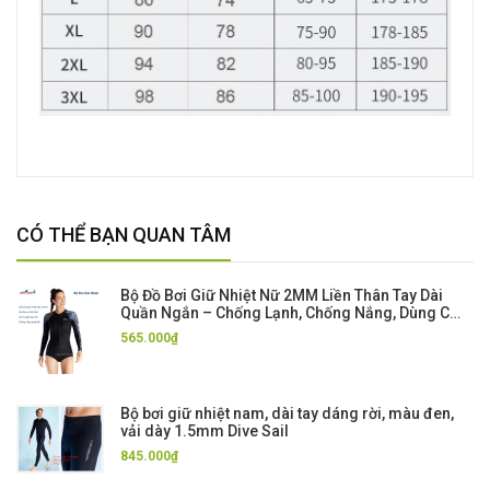
CÓ THỂ BẠN QUAN TÂM
Bộ Đồ Bơi Giữ Nhiệt Nữ 2MM Liền Thân Tay Dài
Quần Ngắn – Chống Lạnh, Chống Nắng, Dùng Cho
Bơi Biển, Lặn Biển, Lướt Sóng.
565.000₫
Bộ bơi giữ nhiệt nam, dài tay dáng rời, màu đen,
vải dày 1.5mm Dive Sail
845.000₫