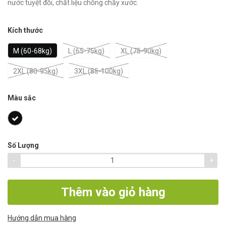
nước tuyệt đối, chất liệu chống chầy xước.
Kích thước
M (60-68kg)
L (65-75kg)
XL (75-90kg)
2XL (80-95kg)
3XL (85-100kg)
Màu sắc
Số Lượng
-
+
Thêm vào giỏ hàng
Hướng dẫn mua hàng