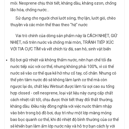
môi. Neoprene chịu thời tiết, kháng dầu, kháng ozon, chống
lão hóa, chống nước…
Sử dụng cho người chơi lướt sóng, thợ lặn, lướt gió, chèo
thuyền và các môn thể thao theo "hệ" nước
Vai trò chính của dòng sản phẩm này là CÁCH NHIỆT, GIỮ
NHIỆT, nổi trên nước và chống mài mòn, TRÁNH TIẾP XÚC
VỚI TIA CỰC TÍM và vết chích từ đá, san hô, sinh vật biển
Bộ bơi giữ nhiệt vải không thấm nước, nên hạn chế tối đa
nước tiếp xúc với cơ thể, nhưng không phải 100%, vì có thể
nước sẽ vào cơ thể qua kẽ hở như cổ tay, cổ chân. Nhưng có
thể yên tâm nước đó sẽ không làm lạnh cơ thể mà còn
ngược lại do, chất liệu Wetsuit được làm từ sợi cao su tổng
hợp closed - cell neoprene, loại vật liệu này cung cấp chất
cách nhiệt rất tốt, chịu được thời tiết thay đổi thất thường,
kháng dầu. Điều này đồng nghĩa với việc nước thâm nhập
vào bên trong bộ đồ bơi, duy trì như một lớp màng mỏng
bao bọc quanh cơ thể, khi đó nhiệt độ bình thường của cơ thể
sẽ khiến bạn làm ấm lớp nước này và hỗ trợ bạn cách ly với