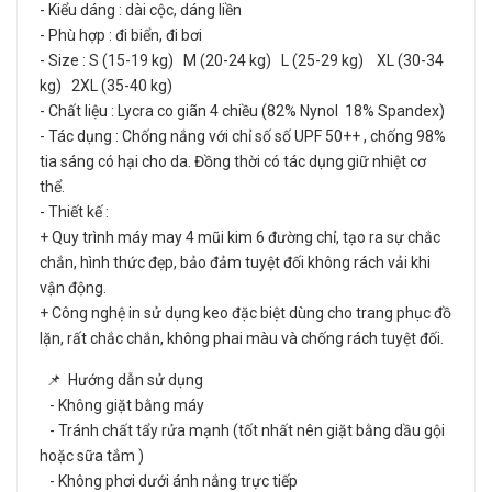
- Kiểu dáng : dài cộc, dáng liền
- Phù hợp : đi biển, đi bơi
- Size : S (15-19 kg) M (20-24 kg) L (25-29 kg) XL (30-34
kg) 2XL (35-40 kg)
- Chất liệu : Lycra co giãn 4 chiều (82% Nynol 18% Spandex)
- Tác dụng : Chống nắng với chỉ số số UPF 50++ , chống 98%
tia sáng có hại cho da. Đồng thời có tác dụng giữ nhiệt cơ
thể.
- Thiết kế :
+ Quy trình máy may 4 mũi kim 6 đường chỉ, tạo ra sự chắc
chắn, hình thức đẹp, bảo đảm tuyệt đối không rách vải khi
vận động.
+ Công nghệ in sử dụng keo đặc biệt dùng cho trang phục đồ
lặn, rất chắc chắn, không phai màu và chống rách tuyệt đối.
📌 Hướng dẫn sử dụng
- Không giặt bằng máy
- Tránh chất tẩy rửa mạnh (tốt nhất nên giặt bằng dầu gội
hoặc sữa tắm )
- Không phơi dưới ánh nắng trực tiếp