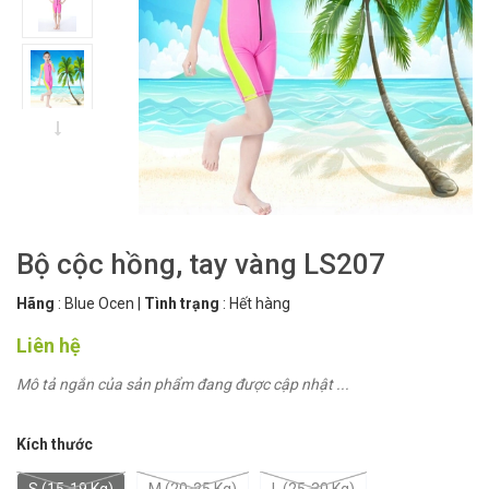
Bộ cộc hồng, tay vàng LS207
Hãng
:
Blue Ocen
|
Tình trạng
:
Hết hàng
Liên hệ
Mô tả ngắn của sản phẩm đang được cập nhật ...
Kích thước
S (15-19 Kg)
M (20-25 Kg)
L (25-30 Kg)