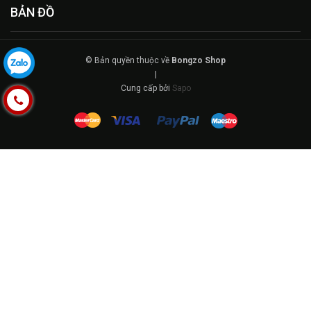
BẢN ĐỒ
© Bản quyền thuộc về
Bongzo Shop
|
Cung cấp bởi
Sapo