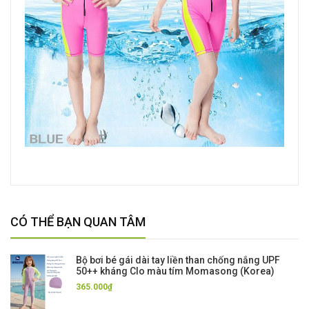
CÓ THỂ BẠN QUAN TÂM
Bộ bơi bé gái dài tay liền than chống nắng UPF
50++ kháng Clo màu tím Momasong (Korea)
365.000₫