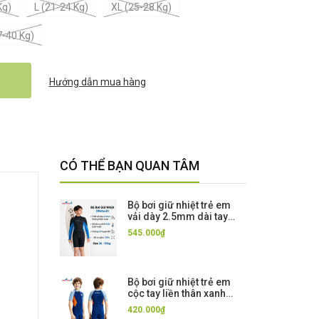
Kg)
L (21-24 Kg)
XL (25-28 Kg)
7-40 Kg)
Hướng dẫn mua hàng
CÓ THỂ BẠN QUAN TÂM
Bộ bơi giữ nhiệt trẻ em
vải dày 2.5mm dài tay
dáng liền màu xanh đen
545.000₫
Dive & Sail
Bộ bơi giữ nhiệt trẻ em
cộc tay liền thân xanh
cam vải dày 2.5mm,
420.000₫
Dive&Sail