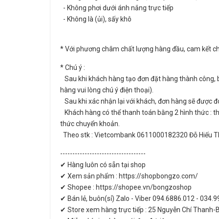
- Không phơi dưới ánh nắng trực tiếp
- Không là (ủi), sấy khô
* Với phương châm chất lượng hàng đầu, cam kết c
* Chú ý :
Sau khi khách hàng tạo đơn đặt hàng thành công, bê
hàng vui lòng chú ý điện thoại).
Sau khi xác nhận lại với khách, đơn hàng sẽ được đó
Khách hàng có thể thanh toán bằng 2 hình thức : t
thức chuyển khoản.
Theo stk : Vietcombank 0611000182320 Đỗ Hiếu 
-----------------------------------
✔ Hàng luôn có sẵn tại shop
✔ Xem sản phẩm : https://shopbongzo.com/
✔ Shopee : https://shopee.vn/bongzoshop
✔ Bán lẻ, buôn(sỉ) Zalo - Viber 094.6886.012 - 034.
✔ Store xem hàng trực tiếp : 25 Nguyễn Chí Thanh-