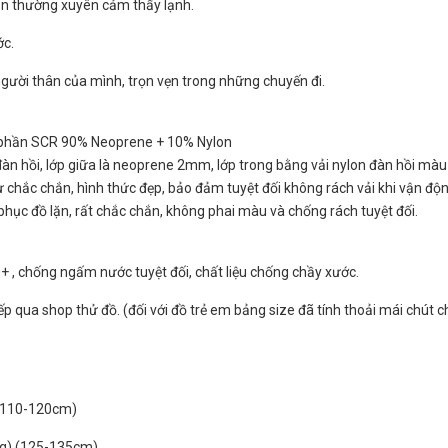
 vẫn thường xuyên cảm thấy lạnh.
ớc.
gười thân của mình, trọn vẹn trong những chuyến đi.
nh phần SCR 90% Neoprene + 10% Nylon
n đàn hồi, lớp giữa là neoprene 2mm, lớp trong bằng vải nylon đàn hồi mà
ự chắc chắn, hình thức đẹp, bảo đảm tuyệt đối không rách vải khi vận độn
phục đồ lặn, rất chắc chắn, không phai màu và chống rách tuyệt đối.
0+ , chống ngấm nước tuyệt đối, chất liệu chống chầy xước.
ếp qua shop thử đồ. (đối với đồ trẻ em bảng size đã tính thoải mái chút c
) (110-120cm)
kg) (125-135cm)