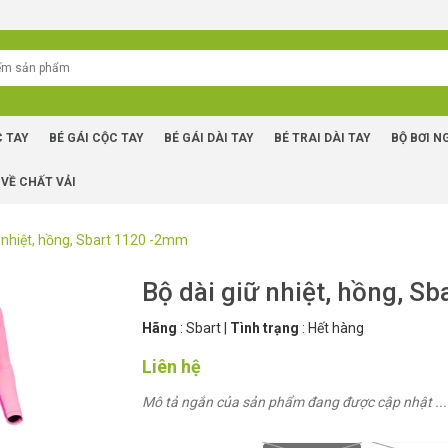
C TAY
BÉ GÁI CỘC TAY
BÉ GÁI DÀI TAY
BÉ TRAI DÀI TAY
BỘ BƠI N
 VỀ CHẤT VẢI
ữ nhiệt, hồng, Sbart 1120 -2mm
Bộ dài giữ nhiệt, hồng, S
Hãng
:
Sbart
|
Tình trạng
:
Hết hàng
Liên hệ
Mô tả ngắn của sản phẩm đang được cập nhật ...