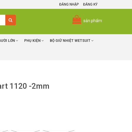
ĐĂNG NHẬP
ĐĂNG KÝ
sản phẩm
GƯỜI LỚN
PHỤ KIỆN
BỘ GIỮ NHIỆT WETSUIT
bart 1120 -2mm