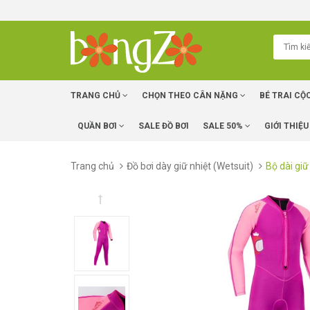
TRANG CHỦ
CHỌN THEO CÂN NẶNG
BÉ TRAI CỘ
QUẦN BƠI
SALE ĐỒ BƠI
SALE 50%
GIỚI THIỆU
Trang chủ
Đồ bơi dày giữ nhiệt (Wetsuit)
Bộ dài gi