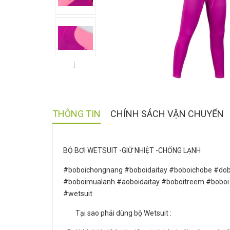
THÔNG TIN
CHÍNH SÁCH VẬN CHUYỂN
BỘ BƠI WETSUIT -GIỮ NHIỆT -CHỐNG LẠNH
#boboichongnang #boboidaitay #boboichobe #dobo
#boboimualanh #aoboidaitay #boboitreem #boboi
#wetsuit
Tại sao phải dùng bộ Wetsuit :