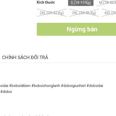
Kích thước
S (14-17 Kg)
M (18-20 
2XL (29-32 Kg)
3XL (33-36 Kg)
4XL (3
Ngừng bán
CHÍNH SÁCH ĐỔI TRẢ
idai #boboidibien #boboichonglanh #doboigiunhiet #doboidai
 #doboi