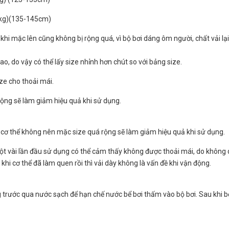
3kg)(135-145cm)
 khi mặc lên cũng không bị rộng quá, vì bộ bơi dáng ôm người, chất vải lại
cao, do vậy có thể lấy size nhỉnh hơn chút so với bảng size.
ize cho thoải mái.
rộng sẽ làm giảm hiệu quả khi sử dụng.
ho cơ thể không nên mặc size quá rộng sẽ làm giảm hiệu quả khi sử dụng.
một vài lần đầu sử dụng có thể cảm thấy không được thoải mái, do không
khi cơ thể đã làm quen rồi thì vải dày không là vấn đề khi vận động.
g trước qua nước sạch để hạn chế nước bể bơi thấm vào bộ bơi. Sau khi b