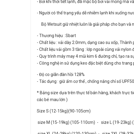
- Bơi khi thời tiết lạnh, đã mặc bộ bơi vải mỏng mà
- Người có thể trạng yếu dễ nhiễm lạnh khi xuống nư
Bộ Wetsuit giữ nhiệt luôn là giải pháp cho bạn và n
- Thương hiệu : Sbart
- Chất liệu : vải dày 2.0mm, dạng cao su xốp, Thà
- Chất liệu vải gồm 3 tầng : lớp ngoài cùng vải nylo
- Quy trình máy may 4 mũi kim 6 đường chỉ, tạo ra s
- Công nghệ in sử dụng keo đặc biệt dùng cho trang 
- Độ co giãn đàn hồi 128%
- Tác dụng : giữ ấm cơ thể , chống nắng chỉ số UPF5
* Bảng size dựa trên thực tế bán hàng, khách trực ti
các bé mau lớn )
Size S (12-15kg)(90-105cm)
size M (15-19kg) (105-110cm) - size L (19-23kg
size XL (24-28kg) (120-130cm) - size 2XL (28-32