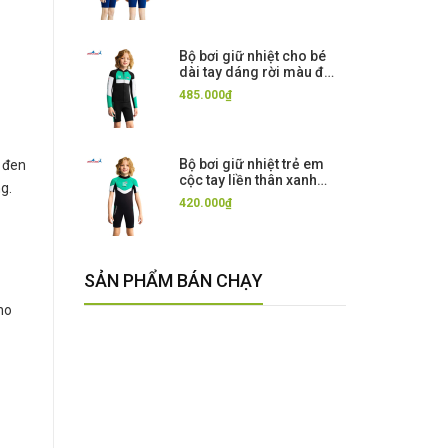
Bộ bơi giữ nhiệt cho bé
dài tay dáng rời màu đen
xanh 12 vải dày 2.5mm
485.000₫
Dive& Sail
Bộ bơi giữ nhiệt trẻ em
u đen
cộc tay liền thân xanh
g.
đen 12, vải dày 2.5mm,
420.000₫
Dive&Sail
SẢN PHẨM BÁN CHẠY
ho