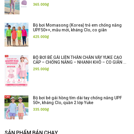
365.000₫
Bộ bơi Momasong (Korea) trẻ em chống nắng
UPF50++, mẫu mới, kháng Clo, co giãn
425.000₫
BỘ BƠI BÉ GÁI LIỀN THÂN CHÂN VÁY YUKE CAO
CẤP – CHỐNG NẮNG – NHANH KHÔ – CO GIÃN 4
CHIỀU
295.000₫
Bộ bơi bé gái hồng tím dài tay chống nắng UPF
50+, kháng Clo, quần 2 lớp Yuke
335.000₫
SẢN PHẨM BÁN CHẠY