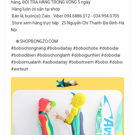
hàng, ĐỔI TRẢ HÀNG TRONG VÒNG 5 ngày.
Hàng luôn có sẵn tại shop
Bán lẻ, buôn(sỉ) Zalo - Viber 094.6886.012 - 034.994.0705
Store xem hàng trực tiếp : 25 Nguyễn Chí Thanh-Ba Đình-Hà
Nội
🌐 SHOPBONGZO.COM
#boboichongnang #boboidaitay #boboichobe #doboidai
#boboidibien #boboichonglanh #doboigiunhiet #doboidai
#boboimualanh #aoboidaitay #boboitreem #boboi #doboi
#wetsuit