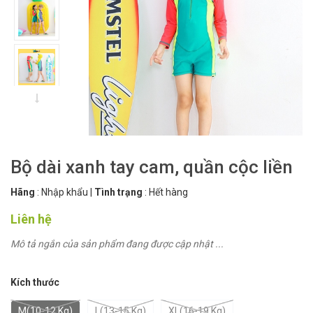
Bộ dài xanh tay cam, quần cộc liền
Hãng
:
Nhập khẩu
|
Tình trạng
:
Hết hàng
Liên hệ
Mô tả ngắn của sản phẩm đang được cập nhật ...
Kích thước
M(10-12 Kg)
L(13-15 Kg)
XL(16-19 Kg)