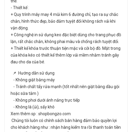
thể.
- Thiết kế :
+ Quy trình máy may 4 mũi kim 6 đường chỉ, tạo ra sự chắc
chắn, hình thức đẹp, bảo đảm tuyệt đối không rách vải khi
vận động.
+ Công nghệ in sử dụng keo đặc biệt dùng cho trang phục đồ
lặn, rất chắc chắn, không phai màu và chống rách tuyệt đối.
+ Thiết kế khóa trước thuận tiện mặc và cởi bộ đồ. Mặt trong
của khóa kéo có thiết kế thêm lớp vải mềm nhằm tránh gây
đau cho da của bé.
📌 Hướng dẫn sử dụng
- Không giặt bằng máy
- Tránh chất tẩy rửa mạnh (tốt nhất nên giặt bằng dầu gội
hoặc sữa tắm )
- Không phơi dưới ánh nắng trực tiếp
- Không là (ủi), sấy khô
Xem thêm sp : shopbongzo.com
Chúng tôi luôn có chính sách bán hàng đảm bảo quyền lợi
cho khách hàng như : nhận hàng kiểm tra rồi thanh toán tiền