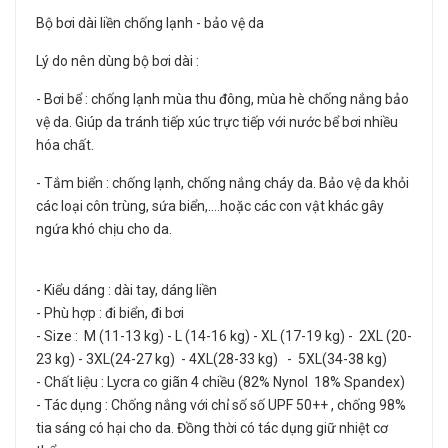
Bộ bơi dài liền chống lạnh - bảo vệ da
Lý do nên dùng bộ bơi dài :
- Bơi bể : chống lạnh mùa thu đông, mùa hè chống nắng bảo
vệ da. Giúp da tránh tiếp xúc trực tiếp với nước bể bơi nhiều
hóa chất.
- Tắm biển : chống lạnh, chống nắng cháy da. Bảo vệ da khỏi
các loại côn trùng, sứa biển,....hoặc các con vật khác gây
ngứa khó chịu cho da.
- Kiểu dáng : dài tay, dáng liền
- Phù hợp : đi biển, đi bơi
- Size : M (11-13 kg) - L (14-16 kg) - XL (17-19 kg) - 2XL (20-
23 kg) - 3XL(24-27 kg) - 4XL(28-33 kg) - 5XL(34-38 kg)
- Chất liệu : Lycra co giãn 4 chiều (82% Nynol 18% Spandex)
- Tác dụng : Chống nắng với chỉ số số UPF 50++ , chống 98%
tia sáng có hại cho da. Đồng thời có tác dụng giữ nhiệt cơ