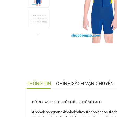
THÔNG TIN
CHÍNH SÁCH VẬN CHUYỂN
BỘ BƠI WETSUIT -GIỮ NHIỆT -CHỐNG LẠNH
#boboichongnang #boboidaitay #boboichobe #dobo