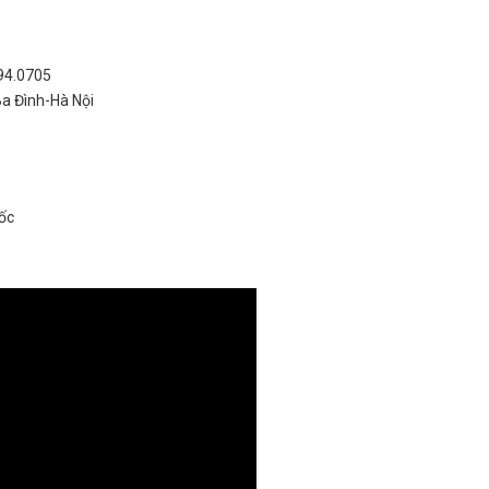
994.0705
Ba Đình-Hà Nội
ốc