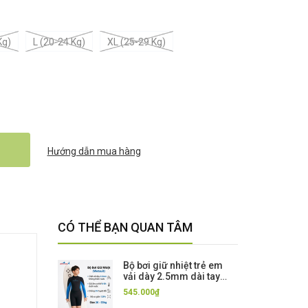
Kg)
L (20-24 Kg)
XL (25-29 Kg)
Hướng dẫn mua hàng
CÓ THỂ BẠN QUAN TÂM
Bộ bơi giữ nhiệt trẻ em
vải dày 2.5mm dài tay
dáng liền màu xanh đen
545.000₫
Dive & Sail