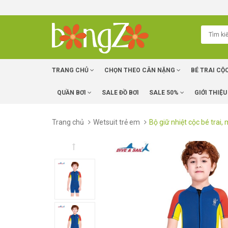
TRANG CHỦ
CHỌN THEO CÂN NẶNG
BÉ TRAI CỘ
QUẦN BƠI
SALE ĐỒ BƠI
SALE 50%
GIỚI THIỆU
Trang chủ
Wetsuit trẻ em
Bộ giữ nhiệt cộc bé tra