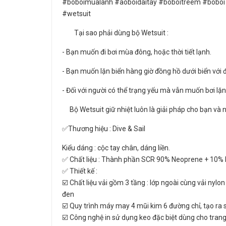
#boboimualanh #aoboidaitay #boboitreem #boboi
#wetsuit
Tại sao phải dùng bộ Wetsuit :
- Bạn muốn đi bơi mùa đông, hoặc thời tiết lạnh.
- Bạn muốn lặn biển hàng giờ đồng hồ dưới biển với 
- Đối với người có thể trạng yếu mà vẫn muốn bơi lặ
Bộ Wetsuit giữ nhiệt luôn là giải pháp cho bạn và n
✅Thương hiệu : Dive & Sail
Kiểu dáng : cộc tay chân, dáng liền.
✅ Chất liệu : Thành phần SCR 90% Neoprene + 10% 
✅ Thiết kế :
☑️ Chất liệu vải gồm 3 tầng : lớp ngoài cùng vải nyl
đen
☑️ Quy trình máy may 4 mũi kim 6 đường chỉ, tạo ra 
☑️ Công nghệ in sử dụng keo đặc biệt dùng cho trang