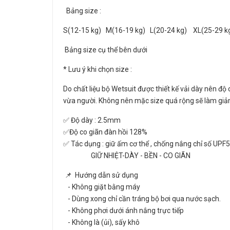
Bảng size :
S(12-15 kg) M(16-19 kg) L(20-24 kg) XL(25-29 k
Bảng size cụ thể bên dưới
* Lưu ý khi chọn size :
Do chất liệu bộ Wetsuit được thiết kế vải dày nên độ 
vừa người. Không nên mặc size quá rộng sẽ làm giảm
✅ Độ dày : 2.5mm
✅Độ co giãn đàn hồi 128%
✅ Tác dụng : giữ ấm cơ thể , chống nắng chỉ số UPF5
GIỮ NHIỆT-DÀY - BỀN - CO GIÃN
📌 Hướng dẫn sử dụng
- Không giặt bằng máy
- Dùng xong chỉ cần tráng bộ bơi qua nước sạch.
- Không phơi dưới ánh nắng trực tiếp
- Không là (ủi), sấy khô