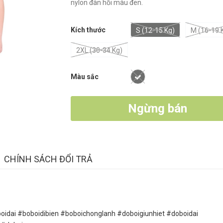
nylon đàn hồi màu đen.
Kích thước
S (12-15 Kg)
M (16-19 
2XL (30-34 Kg)
Màu sắc
Ngừng bán
CHÍNH SÁCH ĐỔI TRẢ
idai #boboidibien #boboichonglanh #doboigiunhiet #doboidai