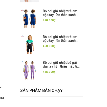
Bộ bơi giữ nhiệt trẻ em
cộc tay liền thân xanh
cam vải dày 2.5mm,
420.000₫
Dive&Sail
Bộ bơi giữ nhiệt trẻ em
cộc tay liền thân xanh
đen 12, vải dày 2.5mm,
420.000₫
Dive&Sail
Bộ bơi giữ nhiệt bé gái
dài tay liền thân màu tím
hình cá vải 2.5mm Dive&
485.000₫
Sail
u
SẢN PHẨM BÁN CHẠY
ộng.