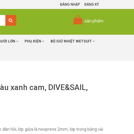
ĐĂNG NHẬP
ĐĂNG KÝ
sản phẩm
GƯỜI LỚN
PHỤ KIỆN
BỘ GIỮ NHIỆT WETSUIT
 màu xanh cam, DIVE&SAIL,
on đàn hồi, lớp giữa là neoprene 2mm, lớp trong bằng vải