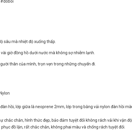
 #doboi
độ sâu mà nhiệt độ xuống thấp.
n vài giờ đồng hồ dưới nước mà không sợ nhiễm lạnh.
gười thân của mình, trọn vẹn trong những chuyến đi.
Nylon
on đàn hồi, lớp giữa là neoprene 2mm, lớp trong bằng vải nylon đàn hồi mà
sự chắc chắn, hình thức đẹp, bảo đảm tuyệt đối không rách vải khi vận đ
 phục đồ lặn, rất chắc chắn, không phai màu và chống rách tuyệt đối.