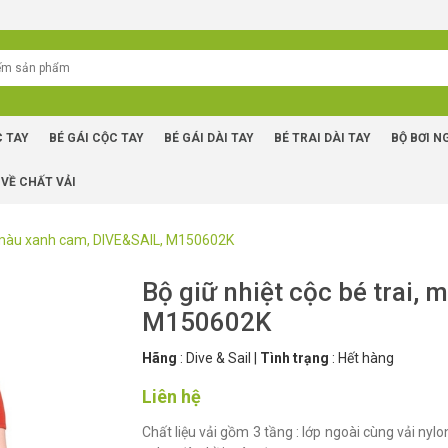
C TAY
BÉ GÁI CỘC TAY
BÉ GÁI DÀI TAY
BÉ TRAI DÀI TAY
BỘ BƠI N
 VỀ CHẤT VẢI
i, màu xanh cam, DIVE&SAIL, M150602K
Bộ giữ nhiệt cộc bé trai,
M150602K
Hãng
:
Dive & Sail
|
Tình trạng
:
Hết hàng
Liên hệ
Chất liệu vải gồm 3 tầng : lớp ngoài cùng vải nyl