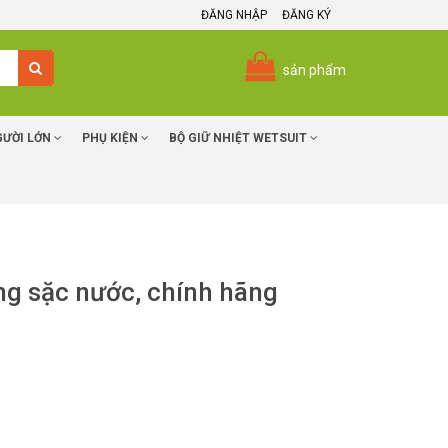
ĐĂNG NHẬP
ĐĂNG KÝ
sản phẩm
GƯỜI LỚN
PHỤ KIỆN
BỘ GIỮ NHIỆT WETSUIT
ng sặc nước, chính hãng