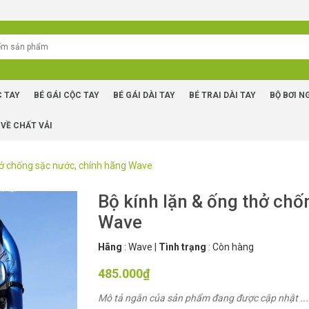
C TAY
BÉ GÁI CỘC TAY
BÉ GÁI DÀI TAY
BÉ TRAI DÀI TAY
BỘ BƠI N
 VỀ CHẤT VẢI
hở chống sặc nước, chính hãng Wave
Bộ kính lặn & ống thở chố
Wave
Hãng
:
Wave
|
Tình trạng
:
Còn hàng
485.000₫
Mô tả ngắn của sản phẩm đang được cập nhật ...