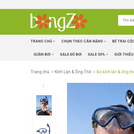
TRANG CHỦ
CHỌN THEO CÂN NẶNG
BÉ TRAI CỘ
QUẦN BƠI
SALE ĐỒ BƠI
SALE 50%
GIỚI THIỆU
Trang chủ
Kính Lặn & Ống Thở
Bộ kính lặn & ống t