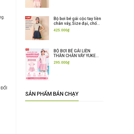
50+
ng.
Bộ bơi bé gái cộc tay liền
chân váy, Size đại, chống
nắng, kháng Clo,3 màu,
425.000₫
Yuke
BỘ BƠI BÉ GÁI LIỀN
THÂN CHÂN VÁY YUKE
CAO CẤP – CHỐNG
295.000₫
NẮNG – NHANH KHÔ –
CO GIÃN 4 CHIỀU
 ĐỔI
SẢN PHẨM BÁN CHẠY