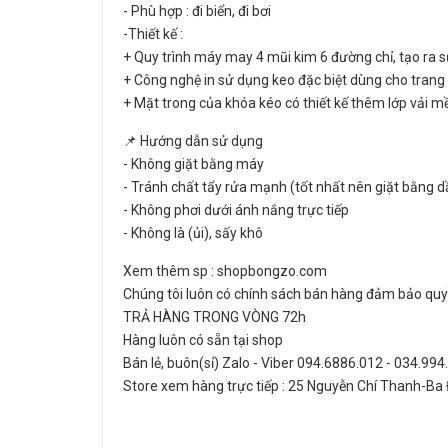
- Phù hợp : đi biển, đi bơi
-Thiết kế :
+ Quy trình máy may 4 mũi kim 6 đường chỉ, tạo ra s
+ Công nghệ in sử dụng keo đặc biệt dùng cho trang 
+ Mặt trong của khóa kéo có thiết kế thêm lớp vải 
📌 Hướng dẫn sử dụng
- Không giặt bằng máy
- Tránh chất tẩy rửa mạnh (tốt nhất nên giặt bằng d
- Không phơi dưới ánh nắng trực tiếp
- Không là (ủi), sấy khô
Xem thêm sp : shopbongzo.com
Chúng tôi luôn có chính sách bán hàng đảm bảo quyề
TRẢ HÀNG TRONG VÒNG 72h
Hàng luôn có sẵn tại shop
Bán lẻ, buôn(sỉ) Zalo - Viber 094.6886.012 - 034.99
Store xem hàng trực tiếp : 25 Nguyễn Chí Thanh-Ba 