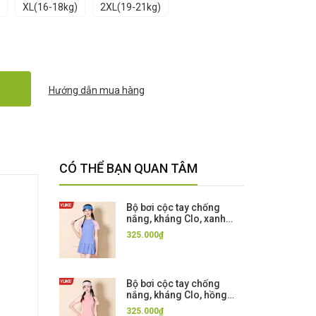
XL(16-18kg)
2XL(19-21kg)
Hướng dẫn mua hàng
CÓ THỂ BẠN QUAN TÂM
Bộ bơi cộc tay chống
nắng, kháng Clo, xanh
hồng chân váy rời Yuke,
325.000₫
UPF 50+
Bộ bơi cộc tay chống
nắng, kháng Clo, hồng
chân váy rời Yuke, UPF
325.000₫