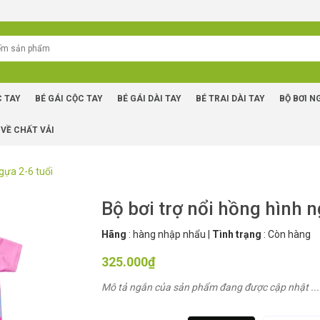
C TAY
BÉ GÁI CỘC TAY
BÉ GÁI DÀI TAY
BÉ TRAI DÀI TAY
BỘ BƠI N
 VỀ CHẤT VẢI
ngựa 2-6 tuổi
Bộ bơi trợ nổi hồng hình n
Hãng
:
hàng nhập nhẩu
|
Tình trạng
:
Còn hàng
325.000₫
Mô tả ngắn của sản phẩm đang được cập nhật ...