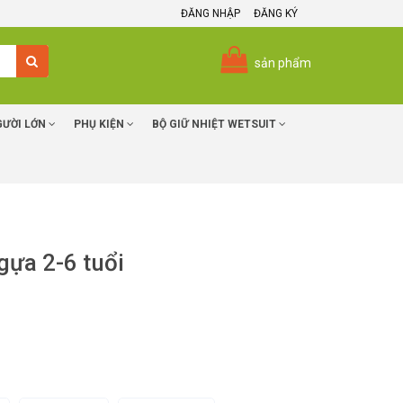
ĐĂNG NHẬP
ĐĂNG KÝ
sản phẩm
GƯỜI LỚN
PHỤ KIỆN
BỘ GIỮ NHIỆT WETSUIT
gựa 2-6 tuổi