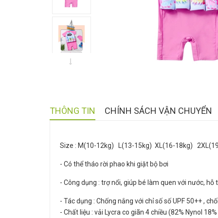
THÔNG TIN
CHÍNH SÁCH VẬN CHUYỂN
Size : M(10-12kg) L(13-15kg) XL(16-18kg) 2XL(1
- Có thể tháo rời phao khi giặt bộ bơi
- Công dụng : trợ nổi, giúp bé làm quen với nước, hỗ t
- Tác dụng : Chống nắng với chỉ số số UPF 50++ , chố
- Chất liệu : vải Lycra co giãn 4 chiều (82% Nynol 1