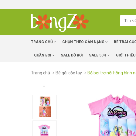
TRANG CHỦ
CHỌN THEO CÂN NẶNG
BÉ TRAI CỘ
QUẦN BƠI
SALE ĐỒ BƠI
SALE 50%
GIỚI THIỆU
Trang chủ
Bé gái cộc tay
Bộ bơi trợ nổi hồng hình 