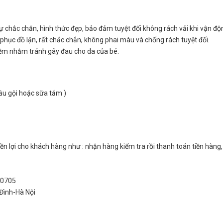
ự chắc chắn, hình thức đẹp, bảo đảm tuyệt đối không rách vải khi vận độ
phục đồ lặn, rất chắc chắn, không phai màu và chống rách tuyệt đối.
mềm nhằm tránh gây đau cho da của bé.
ầu gội hoặc sữa tắm )
n lợi cho khách hàng như : nhận hàng kiểm tra rồi thanh toán tiền hàng,
4.0705
Đình-Hà Nội