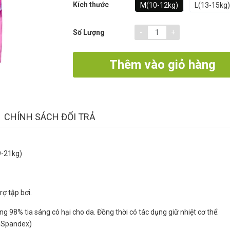
Kích thước
M(10-12kg)
L(13-15kg)
-
+
Số Lượng
Thêm vào giỏ hàng
CHÍNH SÁCH ĐỔI TRẢ
9-21kg)
rợ tập bơi.
ng 98% tia sáng có hại cho da. Đồng thời có tác dụng giữ nhiệt cơ thể.
8% Spandex)