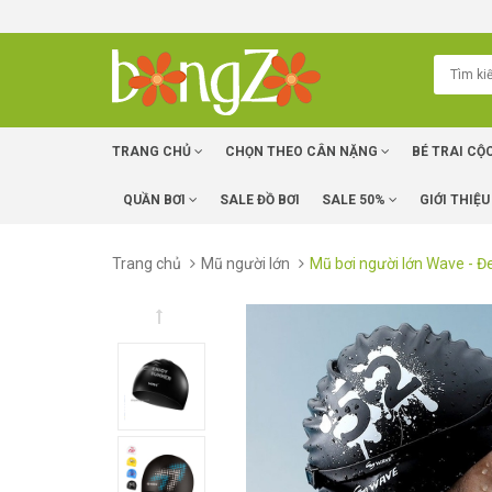
TRANG CHỦ
CHỌN THEO CÂN NẶNG
BÉ TRAI CỘ
QUẦN BƠI
SALE ĐỒ BƠI
SALE 50%
GIỚI THIỆU
Trang chủ
Mũ người lớn
Mũ bơi người lớn Wave - Đ