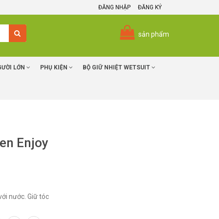
ĐĂNG NHẬP
ĐĂNG KÝ
sản phẩm
GƯỜI LỚN
PHỤ KIỆN
BỘ GIỮ NHIỆT WETSUIT
Đen Enjoy
với nước. Giữ tóc