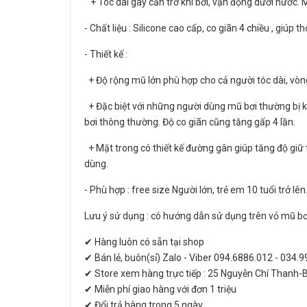
+ Tóc dài gây cản trở khi bơi, vận động dưới nước. M
- Chất liệu : Silicone cao cấp, co giãn 4 chiều , giúp
- Thiết kế :
+ Độ rộng mũ lớn phù hợp cho cả người tóc dài, vòn
+ Đặc biệt với những người dùng mũ bơi thường bị kh
bơi thông thường. Độ co giãn cũng tăng gấp 4 lần.
+ Mặt trong có thiết kế đường gân giúp tăng độ giữ 
dùng.
- Phù hợp : free size Người lớn, trẻ em 10 tuổi trở lên
Lưu ý sử dụng : có hướng dẫn sử dụng trên vỏ mũ bơ
✔ Hàng luôn có sẵn tại shop
✔ Bán lẻ, buôn(sỉ) Zalo - Viber 094.6886.012 - 034.
✔ Store xem hàng trực tiếp : 25 Nguyễn Chí Thanh-
✔ Miễn phí giao hàng với đơn 1 triệu
✔ Đổi trả hàng trong 5 ngày