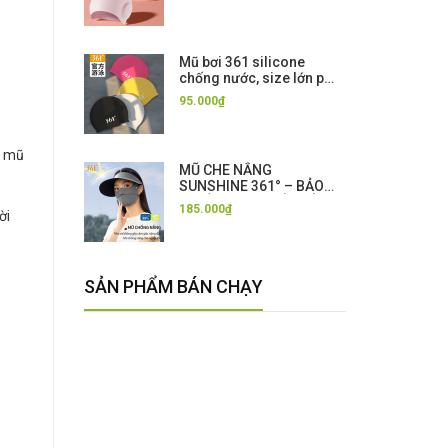
to người lớn
Mũ bơi 361 silicone
chống nước, size lớn phù
hợp cả vòng đầu to, bơi
95.000₫
lội và thi đấu tập luyện
i mũ
MŨ CHE NẮNG
SUNSHINE 361° – BẢO
VỆ LÀN DA, THOẢI MÁI
185.000₫
ời
CẢ NGÀY
SẢN PHẨM BÁN CHẠY