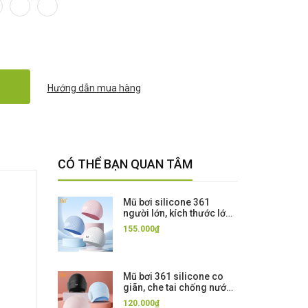
Hướng dẫn mua hàng
CÓ THỂ BẠN QUAN TÂM
Mũ bơi silicone 361
người lớn, kích thước lớn
cho người tóc dài, chống
155.000₫
nước, co giãn cao
Mũ bơi 361 silicone co
giãn, che tai chống nước,
cỡ lớn phù hợp vòng đầu
120.000₫