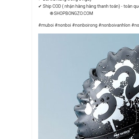
✔ Ship COD ( nhận hàng hàng thanh toán) - toàn qu
🌐 SHOPBONGZO.COM
#muboi #nonboi #nonboirong #nonboivanhlon #no