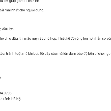
ũ bơi giúp giữ tóc cố định.
 thoải mái nhất cho người dùng.
g đầu lớn.
ó chịu đầu, thì mẫu này rất phù hợp. Thiết kế độ rộng lớn hơn hẳn so vớ
tóc, tránh tuột mũ khi bơi. Độ dày của mũ lớn đảm bảo độ bền bỉ cho ngư
.
i
994.0705
Ba Đình-Hà Nội