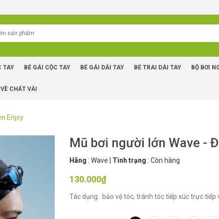
C TAY
BÉ GÁI CỘC TAY
BÉ GÁI DÀI TAY
BÉ TRAI DÀI TAY
BỘ BƠI N
 VỀ CHẤT VẢI
en Enjoy
Mũ bơi người lớn Wave - 
Hãng
:
Wave
|
Tình trạng
:
Còn hàng
130.000₫
Tác dụng : bảo vệ tóc, tránh tóc tiếp xúc trực tiếp 