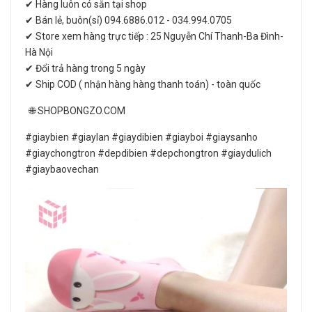
✔ Hàng luôn có sẵn tại shop
✔ Bán lẻ, buôn(sỉ) 094.6886.012 - 034.994.0705
✔ Store xem hàng trực tiếp : 25 Nguyễn Chí Thanh-Ba Đình-
Hà Nội
✔ Đổi trả hàng trong 5 ngày
✔ Ship COD ( nhận hàng hàng thanh toán) - toàn quốc
🌐 SHOPBONGZO.COM
#giaybien #giaylan #giaydibien #giayboi #giaysanho
#giaychongtron #depdibien #depchongtron #giaydulich
#giaybaovechan