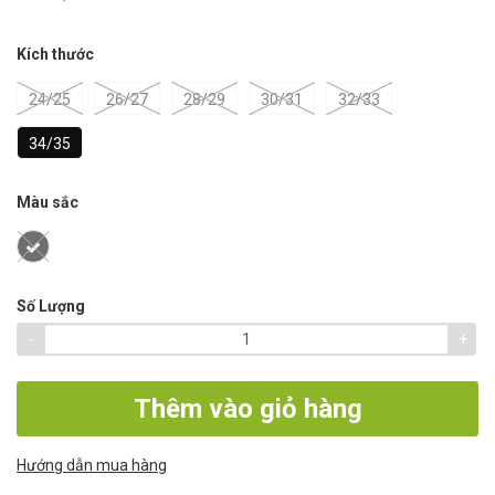
Kích thước
24/25
26/27
28/29
30/31
32/33
34/35
Màu sắc
Số Lượng
-
+
Thêm vào giỏ hàng
Hướng dẫn mua hàng