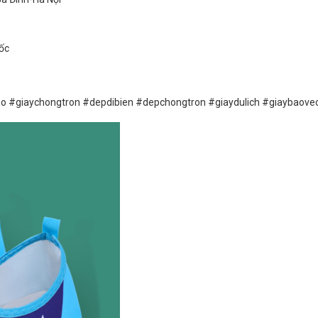
ốc
nho #giaychongtron #depdibien #depchongtron #giaydulich #giaybaove