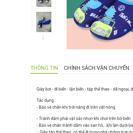
THÔNG TIN
CHÍNH SÁCH VẬN CHUYỂN
Giày bơi - đi biển - lặn biển - tập thể thao - dã ngoại,
Tác dụng :
- Bảo vệ chân khi trời nắng đi trên cát nóng.
- Tránh dẫm phải vật sắc nhọn khi chơi trên bờ biể
- Bảo vệ chân tránh dẫm vào san hô,…khi lặn dưới bi
- Giày tập thể thao, có thể đi trong nhà chống trơn t