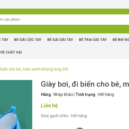
C TAY
BÉ GÁI CỘC TAY
BÉ GÁI DÀI TAY
BÉ TRAI DÀI TAY
BỘ BƠI N
 VỀ CHẤT VẢI
đi biển cho bé, màu xanh khủng long ôtô
Giày bơi, đi biển cho bé,
Hãng
:
Nhập khẩu
|
Tình trạng
:
Hết hàng
Liên hệ
Size gạch chéo : hết hàng