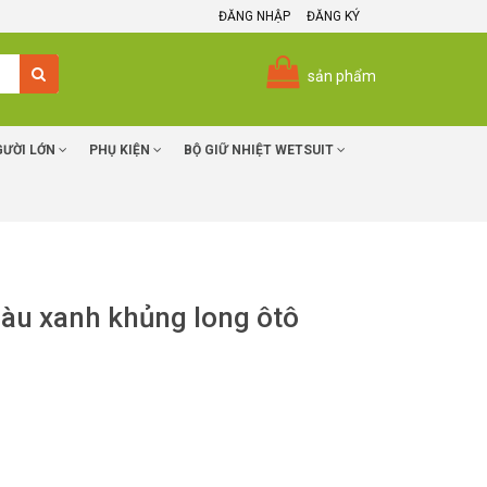
ĐĂNG NHẬP
ĐĂNG KÝ
sản phẩm
GƯỜI LỚN
PHỤ KIỆN
BỘ GIỮ NHIỆT WETSUIT
 màu xanh khủng long ôtô