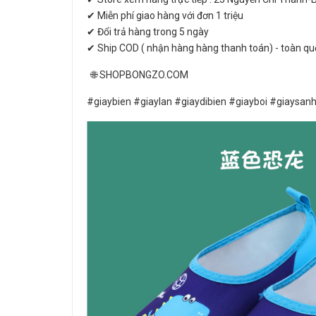
✔ Miễn phí giao hàng với đơn 1 triệu
✔ Đổi trả hàng trong 5 ngày
✔ Ship COD ( nhận hàng hàng thanh toán) - toàn qu
🌐 SHOPBONGZO.COM
#giaybien #giaylan #giaydibien #giayboi #giaysa