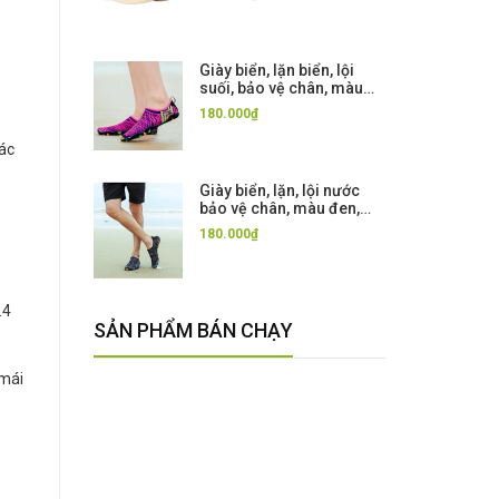
Giày biển, lặn biển, lội
suối, bảo vệ chân, màu
tím, đế dày cao cấp
180.000₫
iác
Giày biển, lặn, lội nước
bảo vệ chân, màu đen,
đế dày cao cấp
180.000₫
.4
SẢN PHẨM BÁN CHẠY
 mái