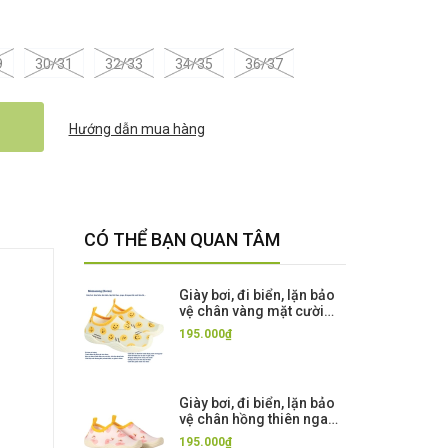
9
30/31
32/33
34/35
36/37
Hướng dẫn mua hàng
CÓ THỂ BẠN QUAN TÂM
Giày bơi, đi biển, lặn bảo
vệ chân vàng mặt cười
Momasong (Korea)
195.000₫
Giày bơi, đi biển, lặn bảo
vệ chân hồng thiên nga
Momasong (Korea)
195.000₫