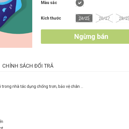
Màu sắc
Kích thước
24/25
26/27
28/2
Ngừng bán
CHÍNH SÁCH ĐỔI TRẢ
 đi trong nhà tác dụng chống trơn, bảo vệ chân ...
n
ển
rợt