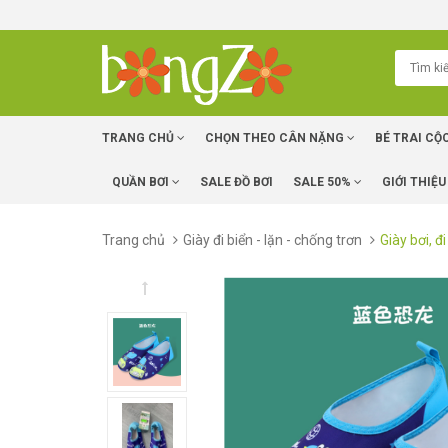
TRANG CHỦ
CHỌN THEO CÂN NẶNG
BÉ TRAI CỘ
QUẦN BƠI
SALE ĐỒ BƠI
SALE 50%
GIỚI THIỆU
Trang chủ
Giày đi biển - lặn - chống trơn
Giày bơi, 