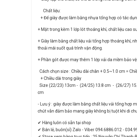
Chất liệu:
+ Đế giày được làm bằng nhựa tổng hợp có tác dụng 
+ Mặt trong kèm 1 lớp lót thoáng khí, chất liệu cao
+ Giày làm bằng chất liệu vải tổng hợp thoáng khí, n
thoải mái suốt quá trình vận động.
+ Phần gót được may thêm 1 lớp vải da mềm bảo vệ 
Cách chọn size : Chiều dài chân + 0.5~1.0 cm = Chiề
+ Chiều dài trong giày
Size (22/23) 13cm - (24/25) 13.8 cm - (26/27) 15.
cm
- Lưu ý : giày được làm bằng chất liệu vải tổng hợp 
chút vẫn đảm bảo mang giày không bị tuột khi di ch
✔ Hàng luôn có sẵn tại shop
✔ Bán lẻ, buôn(sỉ) Zalo - Viber 094.6886.012 - 034.
✔ Store xem hàng trực tiếp : 25 Nguyễn Chí Thanh-