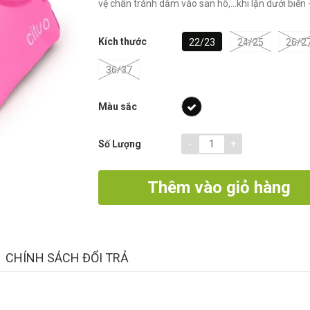
vệ chân tránh dẫm vào san hô,…khi lặn dưới biển -
Kích thước
22/23
24/25
26/2
36/37
Màu sắc
-
+
Số Lượng
Thêm vào giỏ hàng
CHÍNH SÁCH ĐỔI TRẢ