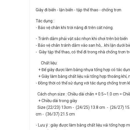
Giày đi biển - lặn biển - tập thể thao - chống trơn
Tác dụng :
- Bảo vệ chân khi trời nắng đi trên cát nóng.
- Tránh dẫm phải vật sắc nhọn khi chơi trên bờ biể
- Bảo vệ chân tránh dẫm vào san hô,…khi lặn dưới bi
- Giày tập thể thao, có thể đi trong nhà chống trơn t
Chất liệu:
+ Đế giày được làm bằng nhựa tổng hợp có tác dụng
+ Giày làm bằng chất liệu vải tổng hợp thoáng khí, 
- Đồng thời có thể sử dụng với tác dụng chống trơn khi
Cách chọn size : Chiều dài chân + 0.5~1.0 cm = Chiề
+ Chiều dài trong giày
Size (22/23) 13cm - (24/25) 13.8 cm - (26/27) 15.
cm - (36/37) 21.5 cm
- Lưu ý : giày được làm bằng chất liệu vải tổng hợp 