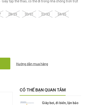
 Giày tập thể thao, có thể đi trong nhà chống trơn trợt
7
28/29
30/31
32/33
34/35
Hướng dẫn mua hàng
CÓ THỂ BẠN QUAN TÂM
Giày bơi, đi biển, lặn bảo