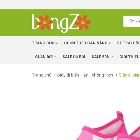
TRANG CHỦ
CHỌN THEO CÂN NẶNG
BÉ TRAI CỘ
QUẦN BƠI
SALE ĐỒ BƠI
SALE 50%
GIỚI THIỆU
Trang chủ
Giày đi biển - lặn - chống trơn
Giày đi bi