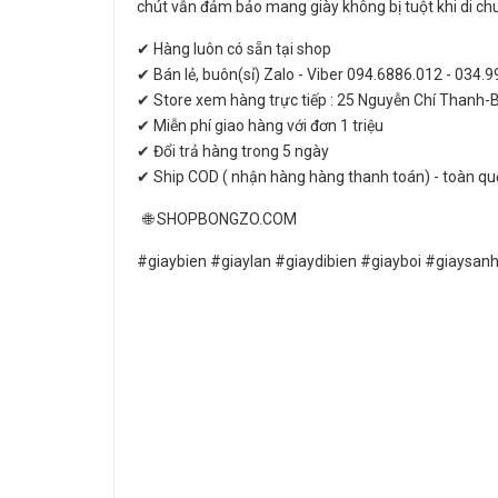
chút vẫn đảm bảo mang giày không bị tuột khi di ch
✔ Hàng luôn có sẵn tại shop
✔ Bán lẻ, buôn(sỉ) Zalo - Viber 094.6886.012 - 034.
✔ Store xem hàng trực tiếp : 25 Nguyễn Chí Thanh-
✔ Miễn phí giao hàng với đơn 1 triệu
✔ Đổi trả hàng trong 5 ngày
✔ Ship COD ( nhận hàng hàng thanh toán) - toàn qu
🌐 SHOPBONGZO.COM
#giaybien #giaylan #giaydibien #giayboi #giaysa