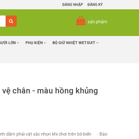
ĐĂNG NHẬP
ĐĂNG KÝ
sản phẩm
GƯỜI LỚN
PHỤ KIỆN
BỘ GIỮ NHIỆT WETSUIT
ảo vệ chân - màu hồng khủng
Tránh dẫm phải vật sắc nhọn khi chơi trên bờ biển - Bảo