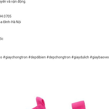
uyển và vận động.
994.0705
Ba Đình-Hà Nội
ốc
nho #giaychongtron #depdibien #depchongtron #giaydulich #giaybaove