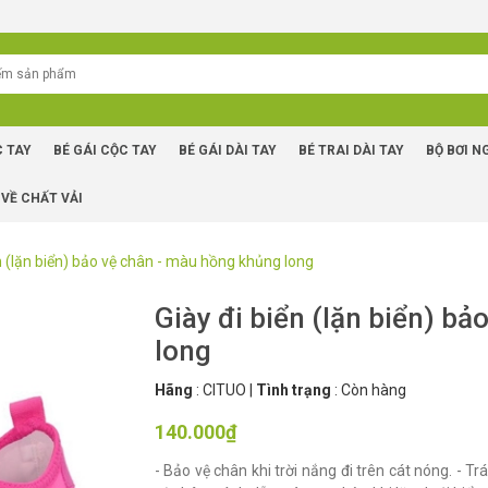
C TAY
BÉ GÁI CỘC TAY
BÉ GÁI DÀI TAY
BÉ TRAI DÀI TAY
BỘ BƠI N
 VỀ CHẤT VẢI
ển (lặn biển) bảo vệ chân - màu hồng khủng long
Giày đi biển (lặn biển) b
long
Hãng
:
CITUO
|
Tình trạng
:
Còn hàng
140.000₫
- Bảo vệ chân khi trời nắng đi trên cát nóng. - 