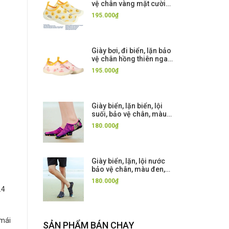
vệ chân vàng mặt cười
Momasong (Korea)
195.000₫
Giày bơi, đi biển, lặn bảo
vệ chân hồng thiên nga
Momasong (Korea)
195.000₫
Giày biển, lặn biển, lội
suối, bảo vệ chân, màu
tím, đế dày cao cấp
180.000₫
Giày biển, lặn, lội nước
bảo vệ chân, màu đen,
đế dày cao cấp
180.000₫
.4
 mái
SẢN PHẨM BÁN CHẠY