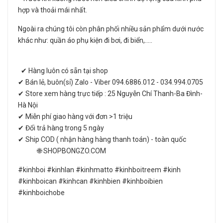
hợp và thoải mái nhất.
Ngoài ra chúng tôi còn phân phối nhiều sản phẩm dưới nước
khác như: quần áo phụ kiện đi bơi, đi biển,.....
✔ Hàng luôn có sẵn tại shop
✔ Bán lẻ, buôn(sỉ) Zalo - Viber 094.6886.012 - 034.994.0705
✔ Store xem hàng trực tiếp : 25 Nguyễn Chí Thanh-Ba Đình-
Hà Nội
✔ Miễn phí giao hàng với đơn >1 triệu
✔ Đổi trả hàng trong 5 ngày
✔ Ship COD ( nhận hàng hàng thanh toán) - toàn quốc
🌐 SHOPBONGZO.COM
#kinhboi #kinhlan #kinhmatto #kinhboitreem #kinh
#kinhboican #kinhcan #kinhbien #kinhboibien
#kinhboichobe