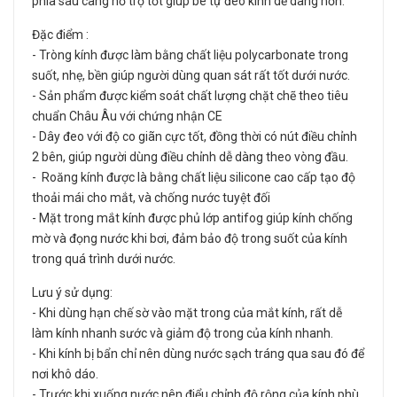
phía sau càng hỗ trợ tốt giúp bé tự đeo kính dễ dàng hơn.
Đặc điểm :
- Tròng kính được làm bằng chất liệu polycarbonate trong
suốt, nhẹ, bền giúp người dùng quan sát rất tốt dưới nước.
- Sản phẩm được kiểm soát chất lượng chặt chẽ theo tiêu
chuẩn Châu Âu với chứng nhận CE
- Dây đeo với độ co giãn cực tốt, đồng thời có nút điều chỉnh
2 bên, giúp người dùng điều chỉnh dễ dàng theo vòng đầu.
- Roăng kính được là bằng chất liệu silicone cao cấp tạo độ
thoải mái cho mắt, và chống nước tuyệt đối
- Mặt trong mắt kính được phủ lớp antifog giúp kính chống
mờ và đọng nước khi bơi, đảm bảo độ trong suốt của kính
trong quá trình dưới nước.
Lưu ý sử dụng:
- Khi dùng hạn chế sờ vào mặt trong của mắt kính, rất dễ
làm kính nhanh sước và giảm độ trong của kính nhanh.
- Khi kính bị bẩn chỉ nên dùng nước sạch tráng qua sau đó để
nơi khô dáo.
- Trước khi xuống nước nên điểu chỉnh độ rộng của kính phù