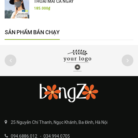
THOẢI MÁI CẢ NGÀY
185.000₫
SẢN PHẨM BÁN CHẠY
25 Nguyễn Chí Thanh, Ngọc Khánh, Ba Đình, Hà Nội
094.6886.012
-
034.994.0705