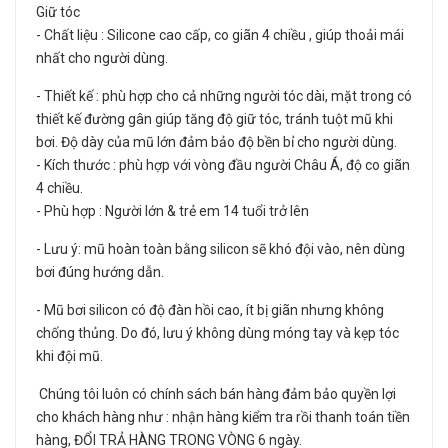
Giữ tóc
- Chất liệu : Silicone cao cấp, co giãn 4 chiều , giúp thoải mái
nhất cho người dùng.
- Thiết kế : phù hợp cho cả những người tóc dài, mặt trong có
thiết kế đường gân giúp tăng độ giữ tóc, tránh tuột mũ khi
bơi. Độ dày của mũ lớn đảm bảo độ bền bỉ cho người dùng.
- Kích thước : phù hợp với vòng đầu người Châu Á, độ co giãn
4 chiều.
- Phù hợp : Người lớn & trẻ em 14 tuổi trở lên
- Lưu ý: mũ hoàn toàn bằng silicon sẽ khó đội vào, nên dùng
bơi đúng hướng dẫn.
- Mũ bơi silicon có độ đàn hồi cao, ít bị giãn nhưng không
chống thủng. Do đó, lưu ý không dùng móng tay và kẹp tóc
khi đội mũ.
Chúng tôi luôn có chính sách bán hàng đảm bảo quyền lợi
cho khách hàng như : nhận hàng kiểm tra rồi thanh toán tiền
hàng, ĐỔI TRẢ HÀNG TRONG VÒNG 6 ngày.