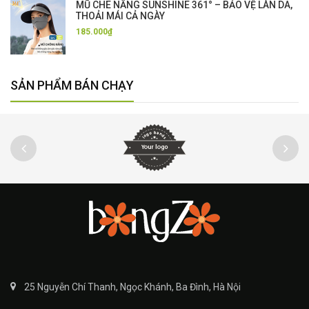
MŨ CHE NẮNG SUNSHINE 361° – BẢO VỆ LÀN DA,
THOẢI MÁI CẢ NGÀY
185.000₫
SẢN PHẨM BÁN CHẠY
25 Nguyễn Chí Thanh, Ngọc Khánh, Ba Đình, Hà Nội