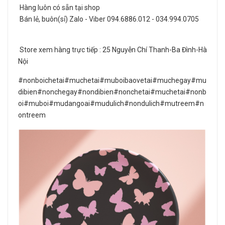
Hàng luôn có sẵn tại shop
Bán lẻ, buôn(sỉ) Zalo - Viber 094.6886.012 - 034.994.0705
Store xem hàng trực tiếp : 25 Nguyễn Chí Thanh-Ba Đình-Hà
Nội
#nonboichetai#muchetai#muboibaovetai#muchegay#mu
dibien#nonchegay#nondibien#nonchetai#muchetai#nonb
oi#muboi#mudangoai#mudulich#nondulich#mutreem#n
ontreem