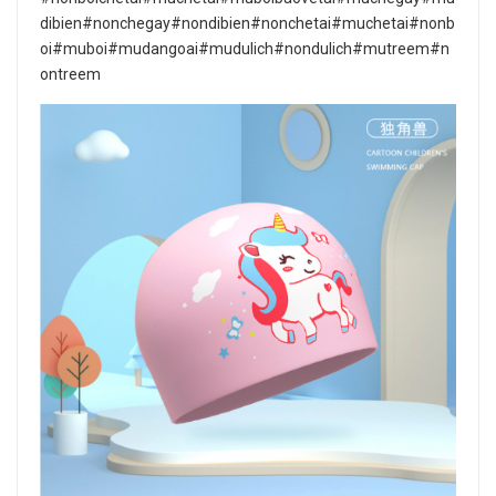
dibien#nonchegay#nondibien#nonchetai#muchetai#nonb
oi#muboi#mudangoai#mudulich#nondulich#mutreem#n
ontreem