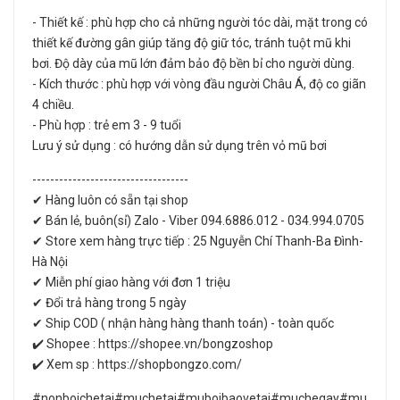
- Thiết kế : phù hợp cho cả những người tóc dài, mặt trong có
thiết kế đường gân giúp tăng độ giữ tóc, tránh tuột mũ khi
bơi. Độ dày của mũ lớn đảm bảo độ bền bỉ cho người dùng.
- Kích thước : phù hợp với vòng đầu người Châu Á, độ co giãn
4 chiều.
- Phù hợp : trẻ em 3 - 9 tuổi
Lưu ý sử dụng : có hướng dẫn sử dụng trên vỏ mũ bơi
-----------------------------------
✔ Hàng luôn có sẵn tại shop
✔ Bán lẻ, buôn(sỉ) Zalo - Viber 094.6886.012 - 034.994.0705
✔ Store xem hàng trực tiếp : 25 Nguyễn Chí Thanh-Ba Đình-
Hà Nội
✔ Miễn phí giao hàng với đơn 1 triệu
✔ Đổi trả hàng trong 5 ngày
✔ Ship COD ( nhận hàng hàng thanh toán) - toàn quốc
✔️ Shopee : https://shopee.vn/bongzoshop
✔️ Xem sp : https://shopbongzo.com/
#nonboichetai#muchetai#muboibaovetai#muchegay#mu