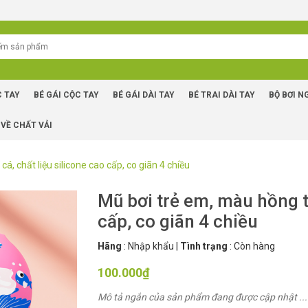
C TAY
BÉ GÁI CỘC TAY
BÉ GÁI DÀI TAY
BÉ TRAI DÀI TAY
BỘ BƠI N
 VỀ CHẤT VẢI
á, chất liệu silicone cao cấp, co giãn 4 chiều
Mũ bơi trẻ em, màu hồng ti
cấp, co giãn 4 chiều
Hãng
:
Nhập khẩu
|
Tình trạng
:
Còn hàng
100.000₫
Mô tả ngắn của sản phẩm đang được cập nhật ...