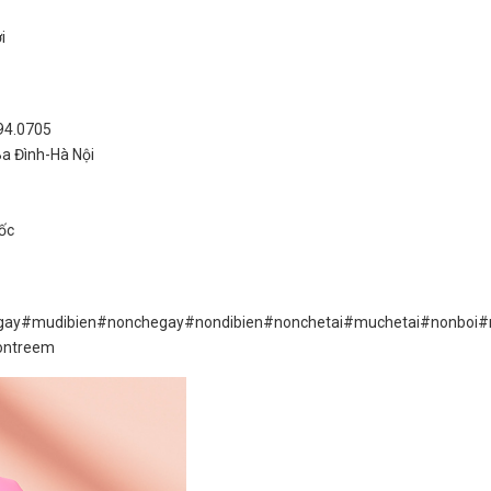
i
994.0705
Ba Đình-Hà Nội
ốc
gay#mudibien#nonchegay#nondibien#nonchetai#muchetai#nonboi
ontreem