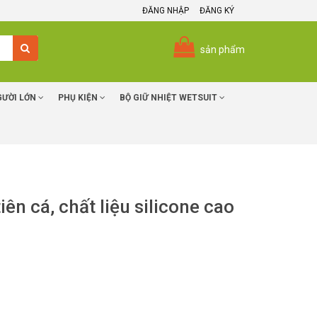
ĐĂNG NHẬP
ĐĂNG KÝ
sản phẩm
GƯỜI LỚN
PHỤ KIỆN
BỘ GIỮ NHIỆT WETSUIT
ên cá, chất liệu silicone cao