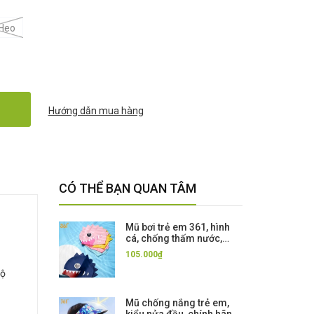
Heo
Hướng dẫn mua hàng
CÓ THỂ BẠN QUAN TÂM
Mũ bơi trẻ em 361, hình
cá, chống thấm nước,
không gây khó chịu,
105.000₫
dùng được cho tóc dài
Độ
Mũ chống nắng trẻ em,