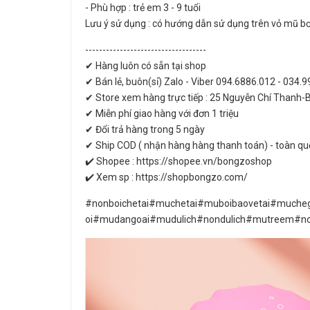
- Phù hợp : trẻ em 3 - 9 tuổi
Lưu ý sử dụng : có hướng dẫn sử dụng trên vỏ mũ bơ
-----------------------------------
✔ Hàng luôn có sẵn tại shop
✔ Bán lẻ, buôn(sỉ) Zalo - Viber 094.6886.012 - 034.
✔ Store xem hàng trực tiếp : 25 Nguyễn Chí Thanh-
✔ Miễn phí giao hàng với đơn 1 triệu
✔ Đổi trả hàng trong 5 ngày
✔ Ship COD ( nhận hàng hàng thanh toán) - toàn qu
✔️ Shopee : https://shopee.vn/bongzoshop
✔️ Xem sp : https://shopbongzo.com/
#nonboichetai#muchetai#muboibaovetai#muche
oi#mudangoai#mudulich#nondulich#mutreem#n