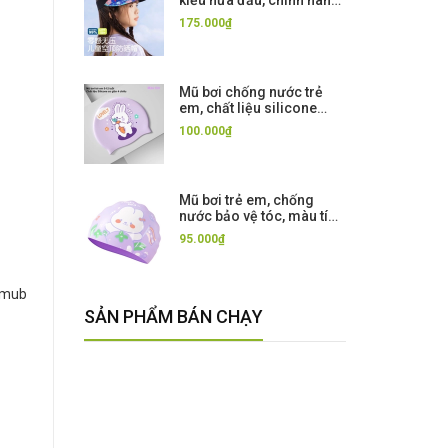
kiểu nửa đầu, chính hãng
361
175.000₫
Mũ bơi chống nước trẻ
em, chất liệu silicone
cao cấp, co giãn,màu
100.000₫
tím, hình thỏ
Mũ bơi trẻ em, chống
nước bảo vệ tóc, màu tím
hình thỏ, chất liệu co
95.000₫
giãn
#mub
SẢN PHẨM BÁN CHẠY