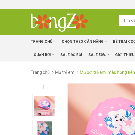
TRANG CHỦ
CHỌN THEO CÂN NẶNG
BÉ TRAI CỘ
QUẦN BƠI
SALE ĐỒ BƠI
SALE 50%
GIỚI THIỆU
Trang chủ
Mũ trẻ em
Mũ bơi trẻ em, màu hồng tiên c