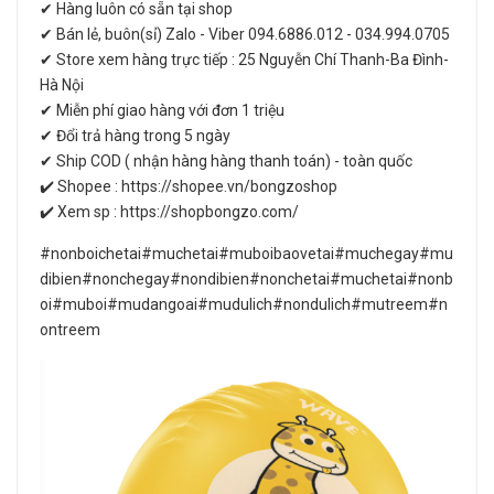
✔ Hàng luôn có sẵn tại shop
✔ Bán lẻ, buôn(sỉ) Zalo - Viber 094.6886.012 - 034.994.0705
✔ Store xem hàng trực tiếp : 25 Nguyễn Chí Thanh-Ba Đình-
Hà Nội
✔ Miễn phí giao hàng với đơn 1 triệu
✔ Đổi trả hàng trong 5 ngày
✔ Ship COD ( nhận hàng hàng thanh toán) - toàn quốc
✔️ Shopee : https://shopee.vn/bongzoshop
✔️ Xem sp : https://shopbongzo.com/
#nonboichetai#muchetai#muboibaovetai#muchegay#mu
dibien#nonchegay#nondibien#nonchetai#muchetai#nonb
oi#muboi#mudangoai#mudulich#nondulich#mutreem#n
ontreem