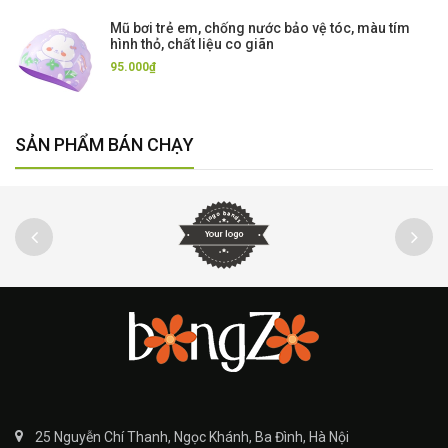
Mũ bơi trẻ em, chống nước bảo vệ tóc, màu tím
hình thỏ, chất liệu co giãn
95.000₫
SẢN PHẨM BÁN CHẠY
25 Nguyễn Chí Thanh, Ngọc Khánh, Ba Đình, Hà Nội