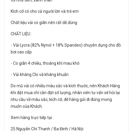
tối như đen, xanh than
Kích cỡ có cho cả người lớn và trẻ em
Chất liệu vải co giãn nên rất dễ dùng
CHẤT LIỆU :
- Vải Lycra (82% Nynol + 18% Spandex) chuyên dụng cho đồ
bơi cao cấp
- Co giãn 4 chiều, thoáng khí mau khô
- Vải kháng Clo và kháng khuẩn
Do mũ vải có nhiều màu sắc và kích thước, nên Khách Hàng
khi đặt mua chỉ cần đặt số lượng, nhân viên tư vấn sẽ hỏi lại
nhu cầu về màu sắc, kích cỡ, để hàng gửi đi đúng mong
muốn của Khách.
Xem hàng trực tiếp tại :
25 Nguyễn Chí Thanh / Ba Đình / Hà Nội