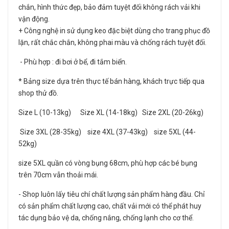
chắn, hình thức đẹp, bảo đảm tuyệt đối không rách vải khi
vận động.
+ Công nghệ in sử dụng keo đặc biệt dùng cho trang phục đồ
lặn, rất chắc chắn, không phai màu và chống rách tuyệt đối.
- Phù hợp : đi bơi ở bể, đi tắm biển.
* Bảng size dựa trên thực tế bán hàng, khách trực tiếp qua
shop thử đồ.
Size L (10-13kg) Size XL (14-18kg) Size 2XL (20-26kg)
Size 3XL (28-35kg) size 4XL (37-43kg) size 5XL (44-
52kg)
size 5XL quần có vòng bụng 68cm, phù hợp các bé bụng
trên 70cm vẫn thoải mái.
- Shop luôn lấy tiêu chí chất lượng sản phẩm hàng đầu. Chỉ
có sản phẩm chất lượng cao, chất vải mới có thể phát huy
tác dụng bảo vệ da, chống nắng, chống lạnh cho cơ thể.