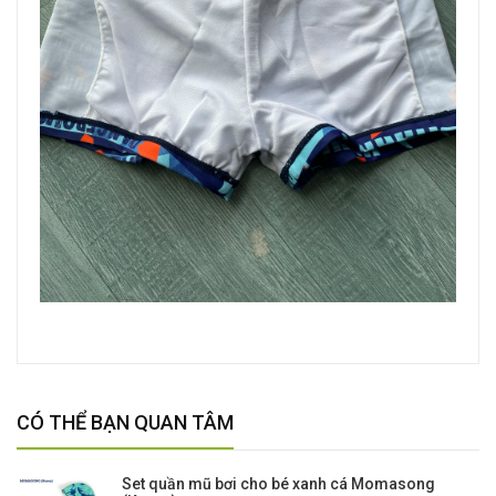
CÓ THỂ BẠN QUAN TÂM
Set quần mũ bơi cho bé xanh cá Momasong