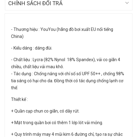
CHÍNH SÁCH ĐỔI TRẢ
- Thương hiệu : YouYou (hãng đồ bơi xuất EU nổi tiếng
China)
- Kiểu dáng : dáng đùi.
- Chất liệu : Lycra (82% Nynol 18% Spandex), vải co giãn 4
chiều, chất liệu vải mau khô.
- Tác dụng : Chống nắng với chỉ số số UPF 50++ , chống 98%
tia sáng có hại cho da. Đồng thời có tác dụng chống lạnh cơ
thể.
Thiết kế :
+ Quần cạp chun co giãn, có dây rút.
+ Mặt trong quần bơi có thêm 1 lớp lót vải mỏng.
+ Quy trình máy may 4 mũi kim 6 đường chỉ, tạo ra sự chắc