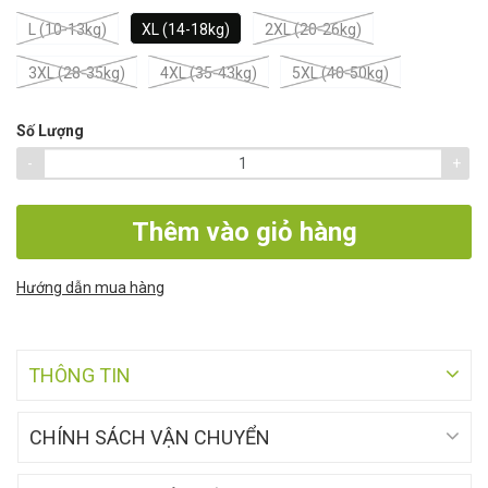
L (10-13kg)
XL (14-18kg)
2XL (20-26kg)
3XL (28-35kg)
4XL (35-43kg)
5XL (40-50kg)
Số Lượng
-
+
Thêm vào giỏ hàng
Hướng dẫn mua hàng
THÔNG TIN
CHÍNH SÁCH VẬN CHUYỂN