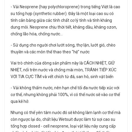
- Vải Neoprene (hay polychloroprene) trong tiếng Việt là cao
su tổng hợp (synthetic rubber). Đây là một loại cao su có
tính cân bằng giữa các tính chất cơ lý tính và tính kháng
dung môi. Neoprene chịu thời tiết, kháng dầu, kháng ozon,
chống lão hóa, chống nước…
- Sử dụng cho người chơi lướt sóng, thợ lặn, lướt gió, chèo
thuyền và các môn thể thao theo "hệ" nước
Vai trò chính của dòng sản phẩm này là CÁCH NHIỆT, GIỮ
NHIỆT, nổi trên nước và chống mài mòn, TRÁNH TIẾP XÚC
VỚI TIA CỰC TÍM và vết chích từ đá, san hô, sinh vật biển
- Vải không thấm nước, nên hạn chế tối đa nước tiếp xúc với
cơ thể, nhưng không phải 100%, vì có thể nước sẽ vào cơ thể
qua kẽ hở.
Nhưng có thể yên tâm nước đó sẽ không làm lạnh cơ thể mà
còn ngược lại do, chất liệu Wetsuit được làm từ sợi cao su
tổng hợp closed - cell neoprene, loại vật liệu này cung cấp