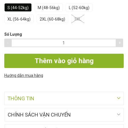
S (44-52kg)
M (48-56kg)
L (52-60kg)
XL (56-64kg)
2XL (60-68kg)
3XL
Số Lượng
-
+
Thêm vào giỏ hàng
Hướng dẫn mua hàng
THÔNG TIN
CHÍNH SÁCH VẬN CHUYỂN