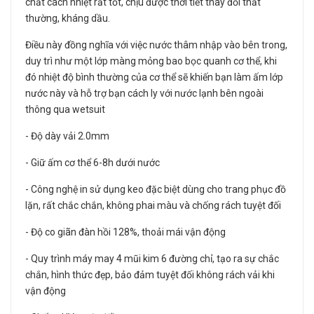
chất cách nhiệt rất tốt, chịu được thời tiết thay đổi thất
thường, kháng dầu.
Điều này đồng nghĩa với việc nước thâm nhập vào bên trong,
duy trì như một lớp màng mỏng bao bọc quanh cơ thể, khi
đó nhiệt độ bình thường của cơ thể sẽ khiến bạn làm ấm lớp
nước này và hỗ trợ bạn cách ly với nước lạnh bên ngoài
thông qua wetsuit
- Độ dày vải 2.0mm
- Giữ ấm cơ thể 6-8h dưới nước
- Công nghệ in sử dụng keo đặc biệt dùng cho trang phục đồ
lặn, rất chắc chắn, không phai màu và chống rách tuyệt đối
- Độ co giãn đàn hồi 128%, thoải mái vận động
- Quy trình máy may 4 mũi kim 6 đường chỉ, tạo ra sự chắc
chắn, hình thức đẹp, bảo đảm tuyệt đối không rách vải khi
vận động