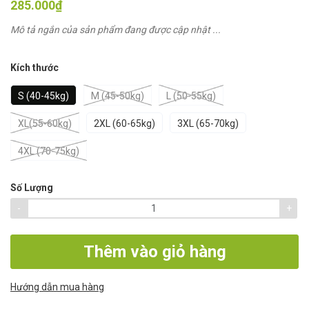
285.000₫
Mô tả ngắn của sản phẩm đang được cập nhật ...
Kích thước
S (40-45kg)
M (45-50kg)
L (50-55kg)
XL(55-60kg)
2XL (60-65kg)
3XL (65-70kg)
4XL (70-75kg)
Số Lượng
-
+
Thêm vào giỏ hàng
Hướng dẫn mua hàng