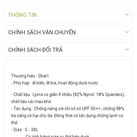
THÔNG TIN
CHÍNH SÁCH VẬN CHUYỂN
CHÍNH SÁCH ĐỔI TRẢ
Thương hiệu : Sbart
- Phù hợp : đi biển, đi bơi, hoạt động dưới nước.
- Chất liệu : Lycra co giãn 4 chiều (82% Nynol 18% Spandex),
chất liệu vải mau khô.
- Tác dụng : Chống nắng với chỉ số số UPF 50++ , chống 98%
tia sáng có hại cho da. Đồng thời có tác dụng chống lạnh cơ
thể.
- Size : S - 3XL
Có ảnh bàng size cụ thể bên dưới