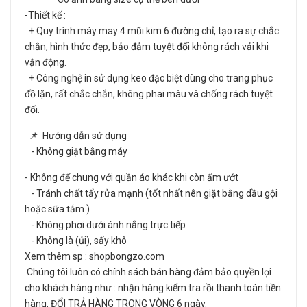
-Thiết kế :
+ Quy trình máy may 4 mũi kim 6 đường chỉ, tạo ra sự chắc
chắn, hình thức đẹp, bảo đảm tuyệt đối không rách vải khi
vận động.
+ Công nghệ in sử dụng keo đặc biệt dùng cho trang phục
đồ lặn, rất chắc chắn, không phai màu và chống rách tuyệt
đối.
📌 Hướng dẫn sử dụng
- Không giặt bằng máy
- Không để chung với quần áo khác khi còn ẩm ướt
- Tránh chất tẩy rửa mạnh (tốt nhất nên giặt bằng dầu gội
hoặc sữa tắm )
- Không phơi dưới ánh nắng trực tiếp
- Không là (ủi), sấy khô
Xem thêm sp : shopbongzo.com
Chúng tôi luôn có chính sách bán hàng đảm bảo quyền lợi
cho khách hàng như : nhận hàng kiểm tra rồi thanh toán tiền
hàng, ĐỔI TRẢ HÀNG TRONG VÒNG 6 ngày.